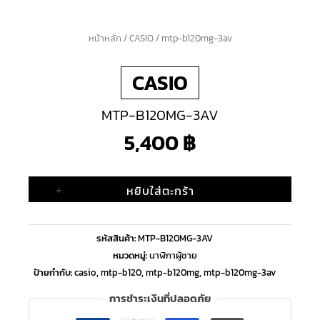
จำนวน
หน้าหลัก
/
CASIO
/ mtp-b120mg-3av
mtp-
CASIO
b120mg-
3av
MTP-B120MG-3AV
ชิ้น
5,400
฿
+
หยิบใส่ตะกร้า
รหัสสินค้า:
MTP-B120MG-3AV
หมวดหมู่:
นาฬิกาผู้ชาย
ป้ายกำกับ:
casio
,
mtp-b120
,
mtp-b120mg
,
mtp-b120mg-3av
การชำระเงินที่ปลอดภัย