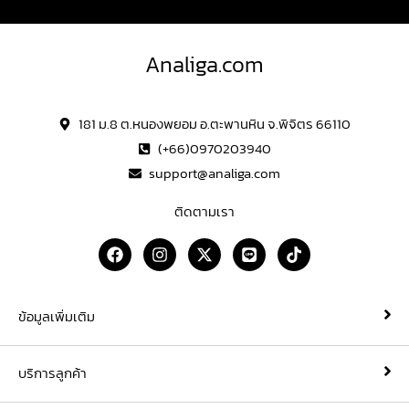
Analiga.com
181 ม.8 ต.หนองพยอม อ.ตะพานหิน จ.พิจิตร 66110
(+66)0970203940
support@analiga.com
ติดตามเรา
F
I
X
L
T
a
n
-
i
i
c
s
t
n
k
e
t
w
e
t
b
a
i
o
ข้อมูลเพิ่มเติม
o
g
t
k
o
r
t
k
a
e
บริการลูกค้า
m
r