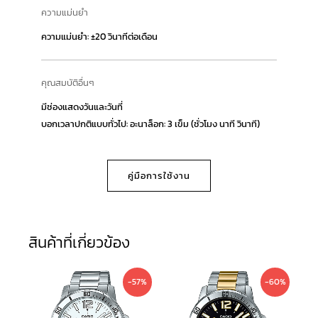
ความแม่นยำ
ความแม่นยำ: ±20 วินาทีต่อเดือน
คุณสมบัติอื่นๆ
มีช่องแสดงวันและวันที่
บอกเวลาปกติแบบทั่วไป: อะนาล็อก: 3 เข็ม (ชั่วโมง นาที วินาที)
คู่มือการใช้งาน
สินค้าที่เกี่ยวข้อง
Original
Current
Original
Current
-57%
-60%
price
price
price
price
was:
is:
was:
is: