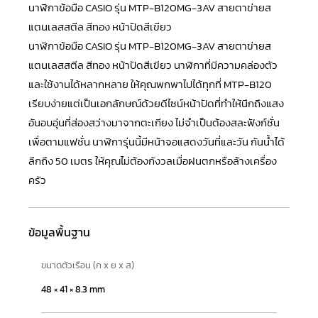
นาฬิกาข้อมือ CASIO รุ่น MTP-B120MG-3AV สายตาข่ายส
แตนเลสสตีล สีทอง หน้าปัดสีเขียว
นาฬิกาข้อมือ
CASIO
รุ่น MTP-B120MG-3AV สายตาข่ายส
แตนเลสสตีล สีทอง หน้าปัดสีเขียว นาฬิกาที่มีความคล่องตัว
และใช้งานได้หลากหลาย ให้คุณพกพาไปได้ทุกที่ MTP-B120
เรียบง่ายแต่เป็นเอกลักษณ์ด้วยดีไซน์หน้าปัดที่ทำให้นึกถึงแสง
อันอบอุ่นที่ส่องสว่างมาจากตะเกียง ไม่จำเป็นต้องสละฟังก์ชั่น
เพื่อตามแฟชั่น นาฬิการุ่นนี้มีหน้าจอแสดงวันที่และวัน กันน้ำได้
ลึกถึง 50 เมตร ให้คุณไม่ต้องกังวลเมื่อฝนตกหรือล้างเครื่อง
ครัว
ข้อมูลพื้นฐาน
ขนาดตัวเรือน (ก x ย x ส)
48 × 41 × 8.3 mm