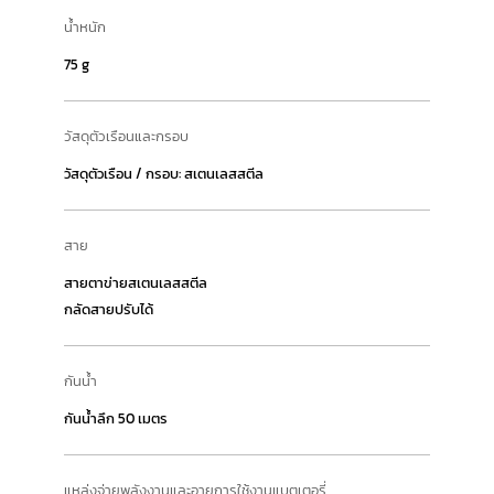
น้ำหนัก
75 g
วัสดุตัวเรือนและกรอบ
วัสดุตัวเรือน / กรอบ: สเตนเลสสตีล
สาย
สายตาข่ายสเตนเลสสตีล
กลัดสายปรับได้
กันน้ำ
กันน้ำลึก 50 เมตร
แหล่งจ่ายพลังงานและอายุการใช้งานแบตเตอรี่