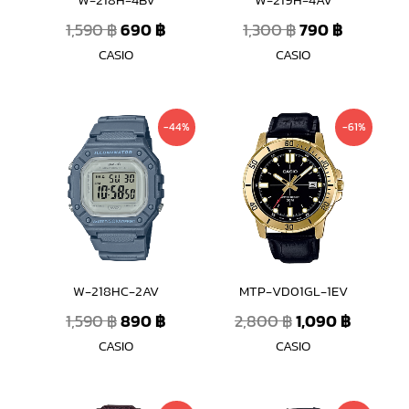
W-218H-4BV
W-219H-4AV
1,590
฿
690
฿
1,300
฿
790
฿
CASIO
CASIO
Original
Current
Original
Curren
-44%
-61%
price
price
price
price
was:
is:
was:
is:
1,590 ฿.
890 ฿.
2,800 ฿.
1,090 ฿
W-218HC-2AV
MTP-VD01GL-1EV
1,590
฿
890
฿
2,800
฿
1,090
฿
CASIO
CASIO