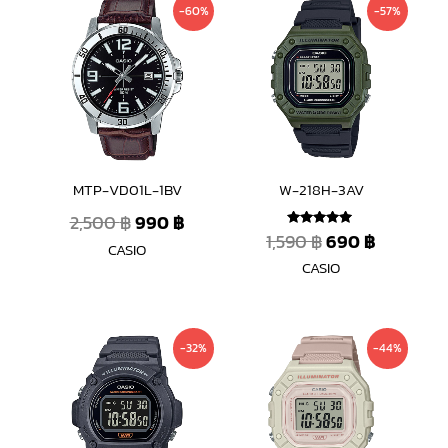
Original
Current
Original
Current
-60%
-57%
price
price
price
price
was:
is:
was:
is:
2,500 ฿.
990 ฿.
1,590 ฿.
690 ฿.
MTP-VD01L-1BV
W-218H-3AV
2,500
฿
990
฿
1,590
฿
690
฿
ให้คะแนน
CASIO
5.00
ตั้งแต่ 1-5
CASIO
คะแนน
Original
Current
Original
Current
-32%
-44%
price
price
price
price
was:
is:
was:
is:
1,300 ฿.
890 ฿.
1,590 ฿.
890 ฿.