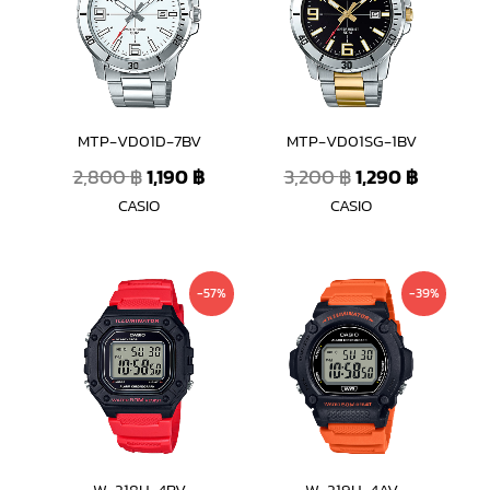
2,800 ฿.
1,190 ฿.
3,200 ฿.
1,290 ฿.
MTP-VD01D-7BV
MTP-VD01SG-1BV
2,800
฿
1,190
฿
3,200
฿
1,290
฿
CASIO
CASIO
Original
Current
Original
Current
-57%
-39%
price
price
price
price
was:
is:
was:
is:
1,590 ฿.
690 ฿.
1,300 ฿.
790 ฿.