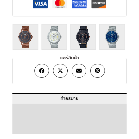
T
CK
แชร์สินค้า
คำอธิบาย
ข้อมูลเพิ่มเติม
บทวิจารณ์ (0)