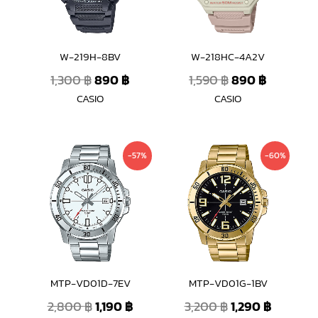
W-219H-8BV
W-218HC-4A2V
1,300
฿
890
฿
1,590
฿
890
฿
CASIO
CASIO
Original
Current
Original
Current
-57%
-60%
price
price
price
price
was:
is:
was:
is:
2,800 ฿.
1,190 ฿.
3,200 ฿.
1,290 ฿.
MTP-VD01D-7EV
MTP-VD01G-1BV
2,800
฿
1,190
฿
3,200
฿
1,290
฿