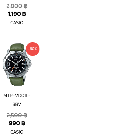
2,800
฿
1,190
฿
CASIO
Current
Original
-60%
price
price
is:
was:
990 ฿.
2,500 ฿.
MTP-VD01L-
3BV
2,500
฿
990
฿
CASIO