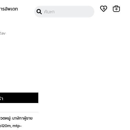
ติดตามสถานะคำสั่งซื้อ
ลงชื่อเข้าใช้
สารอัพเดท
0
0
2av
้า
วดหมู่:
นาฬิกาผู้ชาย
b120m
,
mtp-