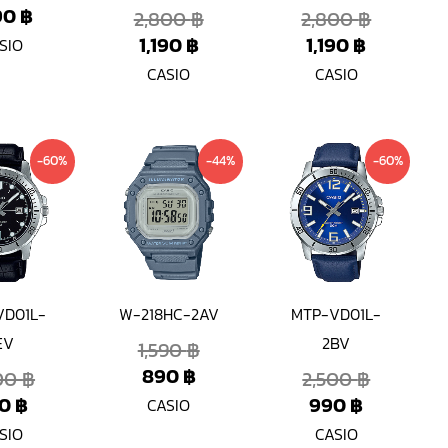
90
฿
2,800
฿
2,800
฿
1,190
฿
1,190
฿
SIO
CASIO
CASIO
Current
Original
Current
Original
Current
Original
-60%
-44%
-60%
price
price
price
price
price
price
is:
was:
is:
was:
is:
was:
990 ฿.
2,500 ฿.
890 ฿.
1,590 ฿.
990 ฿.
2,500 ฿.
VD01L-
W-218HC-2AV
MTP-VD01L-
EV
2BV
1,590
฿
890
฿
500
฿
2,500
฿
90
฿
990
฿
CASIO
SIO
CASIO