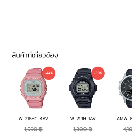
สินค้าที่เกี่ยวข้อง
Current
Original
Current
Original
-44%
-39%
price
price
price
price
is:
was:
is:
was:
890 ฿.
1,590 ฿.
790 ฿.
1,300 ฿.
W-218HC-4AV
W-219H-1AV
AMW-8
1,590
฿
1,300
฿
4,1