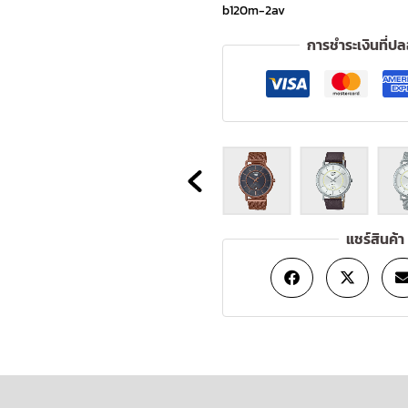
b120m-2av
การชำระเงินที่ป
OUT
OF
STOCK
แชร์สินค้า
ข้อมูลเพิ่มเติม
บทวิจารณ์ (0)