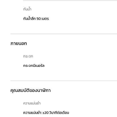
กันน้ำ
กันน้ำลึก 50 เมตร
ภายนอก
กระจก
กระจกมิเนอรัล
คุณสมบัติของนาฬิกา
ความแม่นยำ
ความแม่นยำ: ±20 วินาทีต่อเดือน