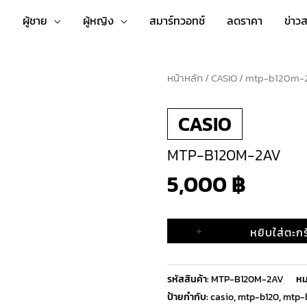
่
ผู้ชาย
ผู้หญิง
สมาร์ทวอทช์
ลดราคา
ข่าว
หน้าหลัก
จำนวน
/
CASIO
/ mtp-b120m-
mtp-
CASIO
b120m-
2av
MTP-B120M-2AV
ชิ้น
5,000
฿
+
หยิบใส่ตะกร
รหัสสินค้า:
MTP-B120M-2AV
หม
ป้ายกำกับ:
casio
,
mtp-b120
,
mtp-