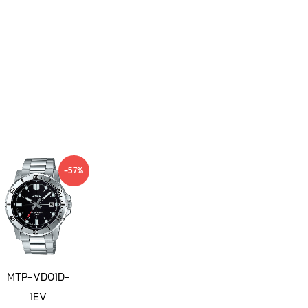
Current
Original
-57%
price
price
is:
was:
1,190 ฿.
2,800 ฿.
MTP-VD01D-
1EV