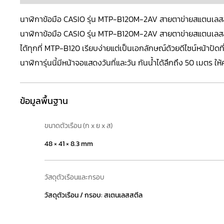
นาฬิกาข้อมือ CASIO รุ่น MTP-B120M-2AV สายตาข่ายสแตนเลสสตีล
นาฬิกาข้อมือ
CASIO
รุ่น MTP-B120M-2AV สายตาข่ายสแตนเลสสตีล
ได้ทุกที่ MTP-B120 เรียบง่ายแต่เป็นเอกลักษณ์ด้วยดีไซน์หน้าปัดที
นาฬิการุ่นนี้มีหน้าจอแสดงวันที่และวัน กันน้ำได้ลึกถึง 50 เมตร ใ
ข้อมูลพื้นฐาน
ขนาดตัวเรือน (ก x ย x ส)
48 × 41 × 8.3 mm
วัสดุตัวเรือนและกรอบ
วัสดุตัวเรือน / กรอบ: สเตนเลสสตีล