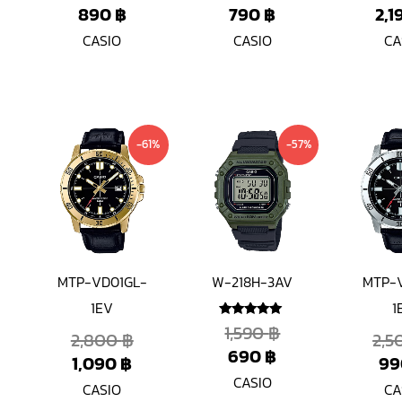
890
฿
790
฿
2,1
CASIO
CASIO
CA
Current
Original
Current
Original
-61%
-57%
price
price
price
price
is:
was:
is:
was:
1,090 ฿.
2,800 ฿.
690 ฿.
1,590 ฿.
MTP-VD01GL-
W-218H-3AV
MTP-
1EV
1
1,590
฿
ให้คะแนน
2,800
฿
2,
5.00
690
฿
ตั้งแต่ 1-5
1,090
฿
9
คะแนน
CASIO
CASIO
CA