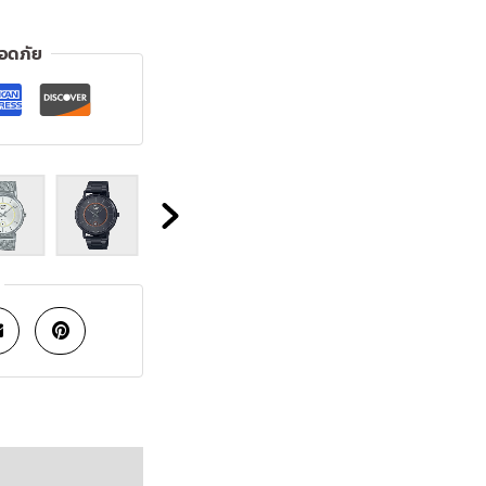
ลอดภัย
OUT
OF
STO