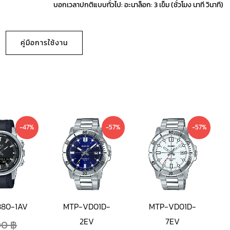
บอกเวลาปกติแบบทั่วไป: อะนาล็อก: 3 เข็ม (ชั่วโมง นาที วินาที)
คู่มือการใช้งาน
Current
Original
Current
Original
Current
Original
-47%
-57%
-57%
price
price
price
price
price
price
is:
was:
is:
was:
is:
was:
2,190 ฿.
4,100 ฿.
1,190 ฿.
2,800 ฿.
1,190 ฿.
2,800 ฿.
80-1AV
MTP-VD01D-
MTP-VD01D-
2EV
7EV
00
฿