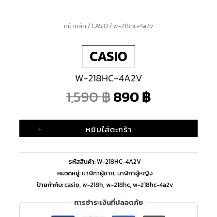
จำนวน
หน้าหลัก
/
CASIO
/ w-218hc-4a2v
Original
Current
w-
CASIO
218hc-
price
price
4a2v
W-218HC-4A2V
ชิ้น
was:
is:
1,590
฿
890
฿
1,590 ฿.
890 ฿.
+
หยิบใส่ตะกร้า
รหัสสินค้า:
W-218HC-4A2V
หมวดหมู่:
นาฬิกาผู้ชาย
,
นาฬิกาผู้หญิง
ป้ายกำกับ:
casio
,
w-218h
,
w-218hc
,
w-218hc-4a2v
การชำระเงินที่ปลอดภัย