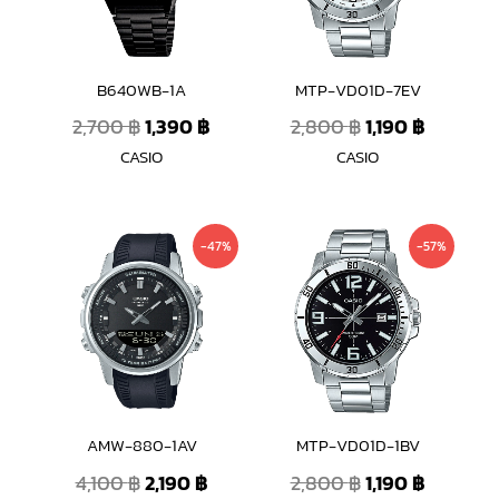
B640WB-1A
MTP-VD01D-7EV
2,700
฿
1,390
฿
2,800
฿
1,190
฿
CASIO
CASIO
Original
Current
Original
Current
-47%
-57%
price
price
price
price
was:
is:
was:
is:
4,100 ฿.
2,190 ฿.
2,800 ฿.
1,190 ฿.
AMW-880-1AV
MTP-VD01D-1BV
4,100
฿
2,190
฿
2,800
฿
1,190
฿