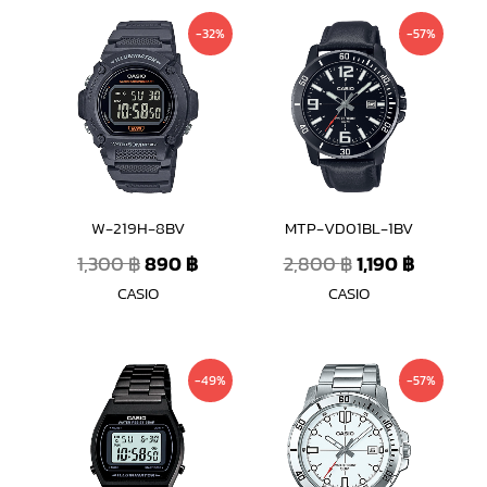
Original
Current
Original
Current
-32%
-57%
price
price
price
price
was:
is:
was:
is:
1,300 ฿.
890 ฿.
2,800 ฿.
1,190 ฿.
W-219H-8BV
MTP-VD01BL-1BV
1,300
฿
890
฿
2,800
฿
1,190
฿
CASIO
CASIO
Original
Current
Original
Current
-49%
-57%
price
price
price
price
was:
is:
was:
is:
2,700 ฿.
1,390 ฿.
2,800 ฿.
1,190 ฿.