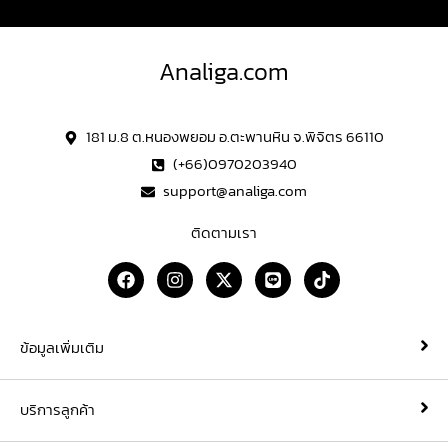
Analiga.com
181 ม.8 ต.หนองพยอม อ.ตะพานหิน จ.พิจิตร 66110
(+66)0970203940
support@analiga.com
ติดตามเรา
F
I
X
L
T
a
n
-
i
i
c
s
t
n
k
e
t
w
e
t
b
a
i
o
ข้อมูลเพิ่มเติม
o
g
t
k
o
r
t
k
a
e
บริการลูกค้า
m
r