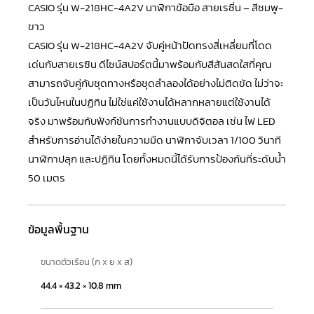
CASIO รุ่น W-218HC-4A2V นาฬิกาข้อมือ สายเรซิ่น – สีชมพู-
ขาว
CASIO
รุ่น W-218HC-4A2V จับคู่หน้าปัดทรงสี่เหลี่ยมที่โดด
เด่นกับสายเรซิน ดีไซน์สปอร์ตนี้มาพร้อมกับสีสันสดใสที่คุณ
สามารถจับคู่กับชุดทางหรือชุดลำลองได้อย่างไม่ติดขัด ไม่ว่าจะ
เป็นวันไหนในปฏิทิน ไม่ใช่แค่ใช้งานได้หลากหลายแต่ใช้งานได้
จริง มาพร้อมกับฟังก์ชันการทำงานแบบดิจิตอล เช่น ไฟ LED
สำหรับการอ่านได้ง่ายในความมืด นาฬิกาจับเวลา 1/100 วินาที
นาฬิกาปลุก และปฏิทิน โดยทั้งหมดนี้ได้รับการป้องกันที่ระดับน้ำ
50 เมตร
ข้อมูลพื้นฐาน
ขนาดตัวเรือน (ก x ย x ส)
44.4 × 43.2 × 10.8 mm