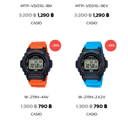
MTP-VD01G-1BV
MTP-VD01G-9EV
3,200
฿
1,290
฿
3,200
฿
1,290
฿
CASIO
CASIO
Original
Current
Original
Current
-39%
-39%
price
price
price
price
was:
is:
was:
is:
1,300 ฿.
790 ฿.
1,300 ฿.
790 ฿.
W-219H-4AV
W-219H-2A2V
1,300
฿
790
฿
1,300
฿
790
฿
CASIO
CASIO