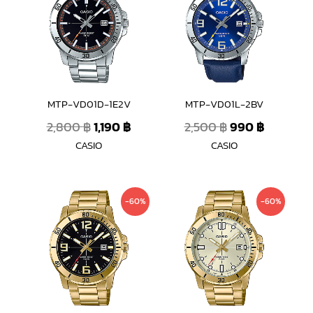
was:
is:
was:
is:
2,800 ฿.
1,190 ฿.
2,500 ฿.
990 ฿.
MTP-VD01D-1E2V
MTP-VD01L-2BV
2,800
฿
1,190
฿
2,500
฿
990
฿
CASIO
CASIO
Original
Current
Original
Current
-60%
-60%
price
price
price
price
was:
is:
was:
is:
3,200 ฿.
1,290 ฿.
3,200 ฿.
1,290 ฿.