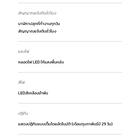
สัญญาณแจ้งต้นชั่วโมง
นาฬิกาปลุกที่ทำงานทุกวัน
สัญญาณแจ้งต้นชั่วโมง
แสงไฟ
หลอดไฟ LED ให้แสงพื้นหลัง
สีไฟ
LED:สีเหลืองอำพัน
ปฏิทิน
แสดงปฏิทินแบบเต็มโดยอัตโนมัติ (เดือนกุมภาพันธ์มี 29 วัน)