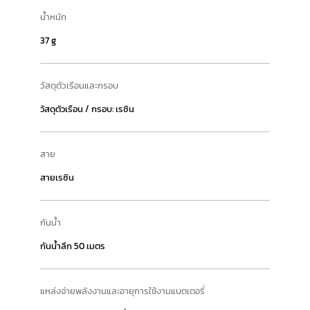
น้ำหนัก
37 g
วัสดุตัวเรือนและกรอบ
วัสดุตัวเรือน / กรอบ: เรซิน
สาย
สายเรซิน
กันน้ำ
กันน้ำลึก 50 เมตร
แหล่งจ่ายพลังงานและอายุการใช้งานแบตเตอรี่