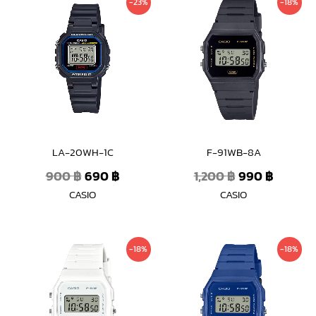
-23%
-18%
price
price
price
price
was:
is:
was:
is:
900 ฿.
690 ฿.
1,200 ฿.
990 ฿.
LA-20WH-1C
F-91WB-8A
900
฿
690
฿
1,200
฿
990
฿
CASIO
CASIO
Original
Current
Original
Curren
-18%
-18%
price
price
price
price
was:
is:
was:
is:
1,200 ฿.
990 ฿.
1,200 ฿.
990 ฿.