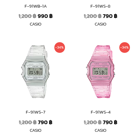
F-91WB-1A
F-91WS-8
1,200
฿
990
฿
1,200
฿
790
฿
CASIO
CASIO
Original
Current
Original
Curren
-34%
-34%
price
price
price
price
was:
is:
was:
is:
1,200 ฿.
790 ฿.
1,200 ฿.
790 ฿.
F-91WS-7
F-91WS-4
1,200
฿
790
฿
1,200
฿
790
฿
CASIO
CASIO