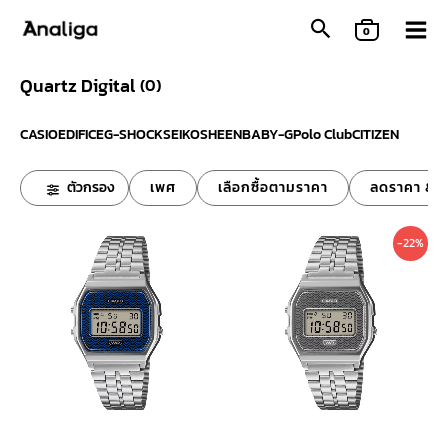
Skip
0
to
content
Quartz Digital
(
0
)
CASIO
EDIFICE
G-SHOCK
SEIKO
SHEEN
BABY-G
Polo Club
CITIZEN
ตัวกรอง
เพศ
เลือกซื้อตามราคา
ลดราคา & ข
Original
Curre
-22%
price
price
was:
is:
3,200 ฿.
2,490 