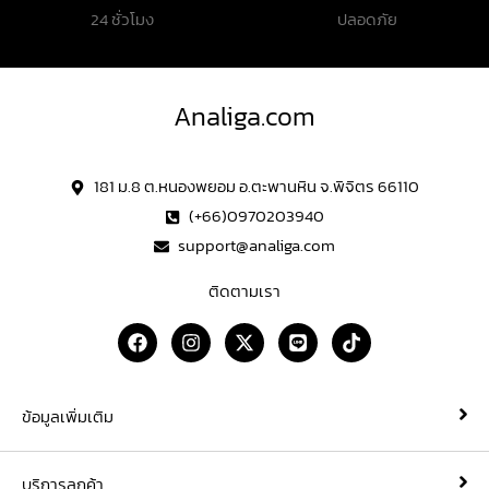
24 ชั่วโมง
ปลอดภัย
Analiga.com
181 ม.8 ต.หนองพยอม อ.ตะพานหิน จ.พิจิตร 66110
(+66)0970203940
support@analiga.com
ติดตามเรา
F
I
X
L
T
a
n
-
i
i
c
s
t
n
k
e
t
w
e
t
b
a
i
o
ข้อมูลเพิ่มเติม
o
g
t
k
o
r
t
k
a
e
บริการลูกค้า
m
r