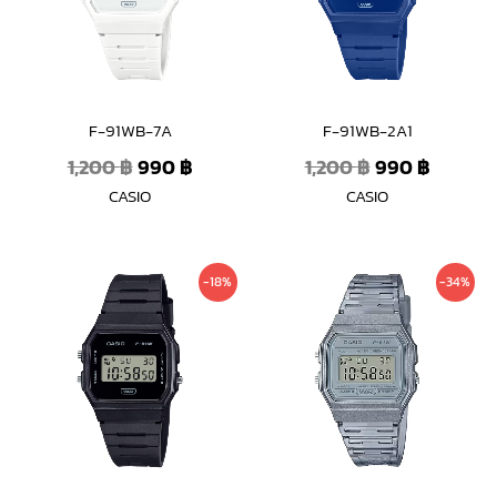
F-91WB-7A
F-91WB-2A1
1,200
฿
990
฿
1,200
฿
990
฿
CASIO
CASIO
Original
Current
Original
Curren
-18%
-34%
price
price
price
price
was:
is:
was:
is:
1,200 ฿.
990 ฿.
1,200 ฿.
790 ฿.