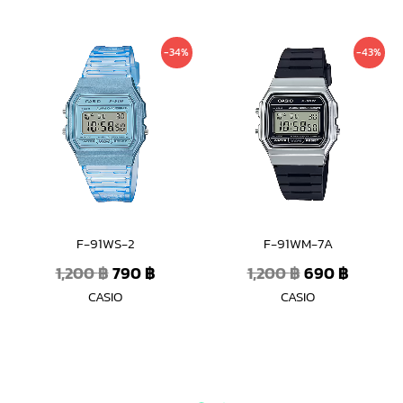
Original
Current
Original
Curren
-34%
-43%
price
price
price
price
was:
is:
was:
is:
1,200 ฿.
790 ฿.
1,200 ฿.
690 ฿.
F-91WS-2
F-91WM-7A
1,200
฿
790
฿
1,200
฿
690
฿
CASIO
CASIO