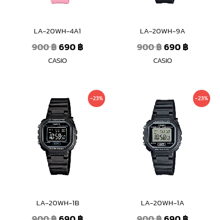
LA-20WH-4A1
LA-20WH-9A
900
฿
690
฿
900
฿
690
฿
CASIO
CASIO
Original
Current
Original
Current
-23%
-23%
price
price
price
price
was:
is:
was:
is:
900 ฿.
690 ฿.
900 ฿.
690 ฿.
LA-20WH-1B
LA-20WH-1A
900
฿
690
฿
900
฿
690
฿