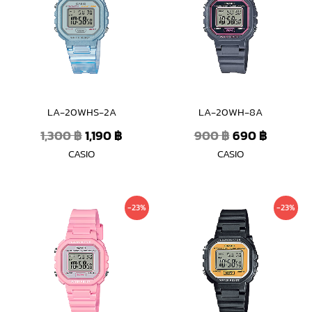
1,300 ฿.
1,190 ฿.
900 ฿.
690 ฿.
LA-20WHS-2A
LA-20WH-8A
1,300
฿
1,190
฿
900
฿
690
฿
CASIO
CASIO
Original
Current
Original
Current
-23%
-23%
price
price
price
price
was:
is:
was:
is:
900 ฿.
690 ฿.
900 ฿.
690 ฿.