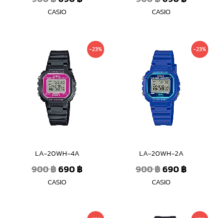
CASIO
CASIO
Original
Current
Original
Current
-23%
-23%
price
price
price
price
was:
is:
was:
is:
900 ฿.
690 ฿.
900 ฿.
690 ฿.
LA-20WH-4A
LA-20WH-2A
900
฿
690
฿
900
฿
690
฿
CASIO
CASIO
Original
Current
Original
Curren