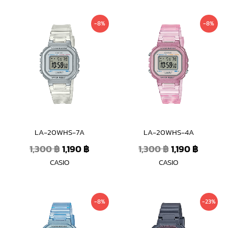
Original
Current
Original
Curren
-8%
-8%
price
price
price
price
was:
is:
was:
is:
1,300 ฿.
1,190 ฿.
1,300 ฿.
1,190 ฿.
LA-20WHS-7A
LA-20WHS-4A
1,300
฿
1,190
฿
1,300
฿
1,190
฿
CASIO
CASIO
Original
Current
Original
Current
-8%
-23%
price
price
price
price
was:
is:
was:
is: