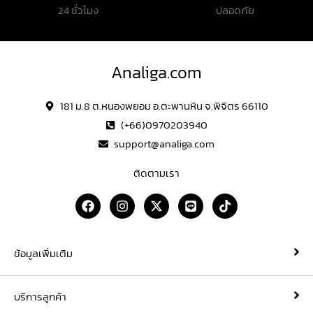
24 ชั่วโมง
ปลอดภัย
Analiga.com
181 ม.8 ต.หนองพยอม อ.ตะพานหิน จ.พิจิตร 66110
(+66)0970203940
support@analiga.com
ติดตามเรา
F
I
X
L
T
a
n
-
i
i
c
s
t
n
k
e
t
w
e
t
b
a
i
o
ข้อมูลเพิ่มเติม
o
g
t
k
o
r
t
k
a
e
บริการลูกค้า
m
r