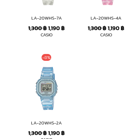
LA-20WHS-7A
LA-20WHS-4A
1,300
฿
1,190
฿
1,300
฿
1,190
฿
CASIO
CASIO
Original
Current
-8%
price
price
was:
is:
1,300 ฿.
1,190 ฿.
LA-20WHS-2A
1,300
฿
1,190
฿