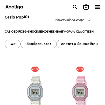
Skip
0
to
content
Casio Pop
(
0
)
CASIO
EDIFICE
G-SHOCK
SEIKO
SHEEN
BABY-G
Polo Club
CITIZEN
เพศ
เลือกซื้อตามราคา
ลดราคา & ข้อเสนอพิเศษ
Original
Current
Original
Curre
-8%
-8%
price
price
price
price
was:
is:
was:
is:
1,300 ฿.
1,190 ฿.
1,300 ฿.
1,190 