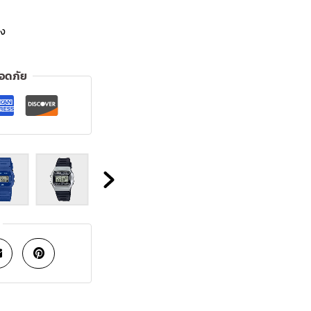
ิง
ลอดภัย