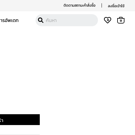
ติดตามสถานะคำสั่งซื้อ
ลงชื่อเข้าใช้
สารอัพเดท
0
0
al
Current
price
is:
฿.
990 ฿.
้า