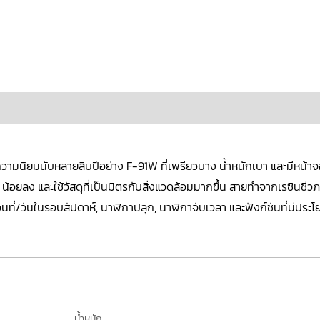
ข้อมูลเพิ่มเติม
บทวิจารณ์ (0)
ับความนิยมนับหลายสิบปีอย่าง
F-91W
ที่เพรียวบาง น้ำหนักเบา และมีหน้า
ๆ น้อยลง และใช้วัสดุที่เป็นมิตรกับสิ่งแวดล้อมมากขึ้น สายทำจากเรซินชีวภา
่/วันในรอบสัปดาห์, นาฬิกาปลุก, นาฬิกาจับเวลา และฟังก์ชันที่มีประโย
น้ำหนัก