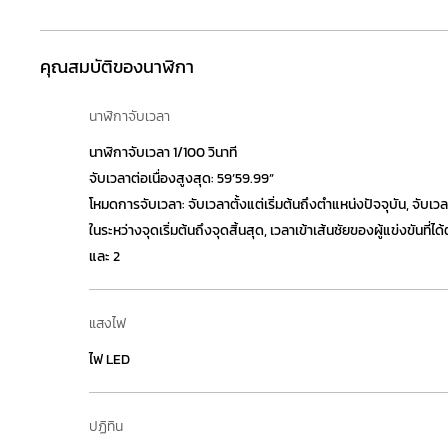
คุณสมบัติของนาฬิกา
นาฬิกาจับเวลา
นาฬิกาจับเวลา 1/100 วินาที
จับเวลาต่อเนื่องสูงสุด: 59’59.99”
โหมดการจับเวลา: จับเวลาตั้งแต่เริ่มต้นถึงตำแหน่งปัจจุบัน, จับเว
ในระหว่างจุดเริ่มต้นถึงจุดสิ้นสุด, เวลาเข้าเส้นชัยของผู้แข่งขันที่ได้
และ 2
แสงไฟ
ไฟ LED
ปฏิทิน