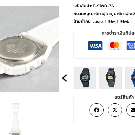
รหัสสินค้า:
F-91WB-7A
หมวดหมู่:
นาฬิกาผู้ชาย
,
นาฬิกาผู้หญ
ป้ายกำกับ:
casio
,
f-91w
,
f-91wb
การชำระเงินที่ป
แชร์สินค้า