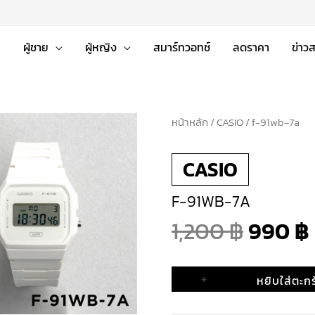
่
ผู้ชาย
ผู้หญิง
สมาร์ทวอทช์
ลดราคา
ข่าว
หน้าหลัก
จำนวน
/
CASIO
/ f-91wb-7a
Origin
f-
CASIO
91wb-
price
7a
F-91WB-7A
ชิ้น
was:
1,200
฿
990
฿
1,200 
+
หยิบใส่ตะกร