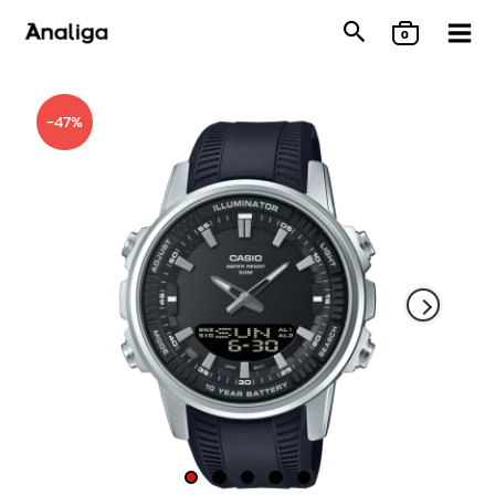
Skip
0
to
content
-47%