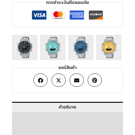
การชำระเงินที่ปลอดภัย
แชร์สินค้า
คำอธิบาย
ข้อมูลเพิ่มเติม
บทวิจารณ์ (0)