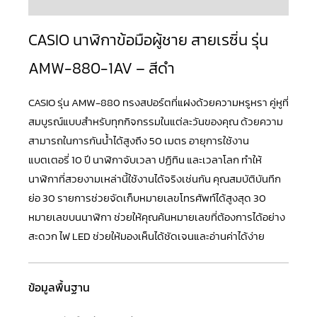
CASIO
นาฬิกาข้อมือผู้ชาย สายเรซิ่น รุ่น
AMW-880-1AV – สีดำ
CASIO รุ่น
AMW-880
ทรงสปอร์ตที่แฝงด้วยความหรูหรา คู่หูที่
สมบูรณ์แบบสำหรับทุกกิจกรรมในแต่ละวันของคุณ ด้วยความ
สามารถในการกันน้ำได้สูงถึง 50 เมตร อายุการใช้งาน
แบตเตอรี่ 10 ปี นาฬิกาจับเวลา ปฏิทิน และเวลาโลก ทำให้
นาฬิกาที่สวยงามเหล่านี้ใช้งานได้จริงเช่นกัน คุณสมบัติบันทึก
ย่อ 30 รายการช่วยจัดเก็บหมายเลขโทรศัพท์ได้สูงสุด 30
หมายเลขบนนาฬิกา ช่วยให้คุณค้นหมายเลขที่ต้องการได้อย่าง
สะดวก ไฟ LED ช่วยให้มองเห็นได้ชัดเจนและอ่านค่าได้ง่าย
ข้อมูลพื้นฐาน