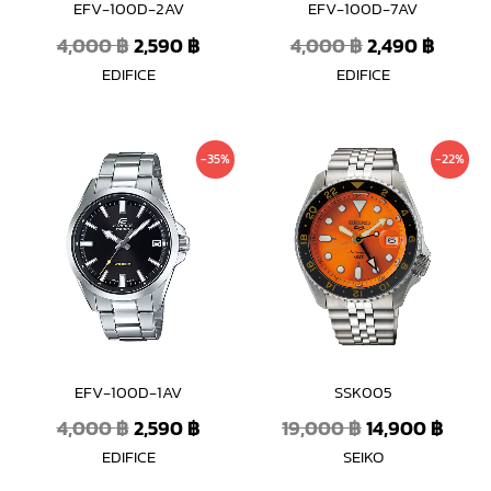
EFV-100D-2AV
EFV-100D-7AV
4,000
฿
2,590
฿
4,000
฿
2,490
฿
EDIFICE
EDIFICE
Original
Current
Original
Curr
-35%
-22%
price
price
price
price
was:
is:
was:
is:
4,000 ฿.
2,590 ฿.
19,000 ฿.
14,90
EFV-100D-1AV
SSK005
4,000
฿
2,590
฿
19,000
฿
14,900
฿
EDIFICE
SEIKO