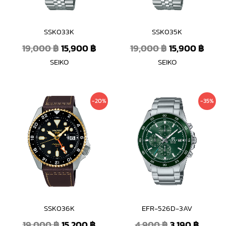
SSK033K
SSK035K
19,000
฿
15,900
฿
19,000
฿
15,900
฿
SEIKO
SEIKO
Original
Current
Original
Curre
-20%
-35%
price
price
price
price
was:
is:
was:
is:
19,000 ฿.
15,200 ฿.
4,900 ฿.
3,190 ฿
SSK036K
EFR-526D-3AV
19,000
฿
15,200
฿
4,900
฿
3,190
฿