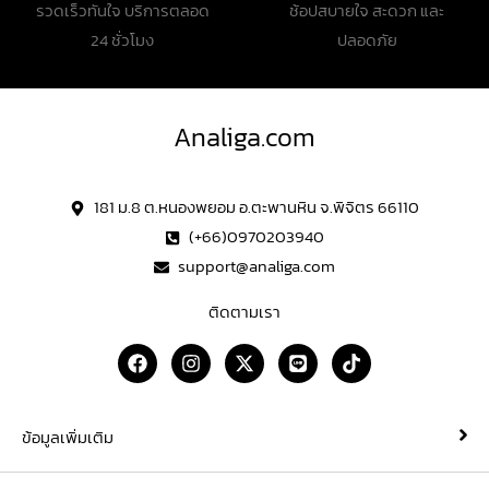
รวดเร็วทันใจ บริการตลอด
ช้อปสบายใจ สะดวก และ
24 ชั่วโมง
ปลอดภัย
Analiga.com
181 ม.8 ต.หนองพยอม อ.ตะพานหิน จ.พิจิตร 66110
(+66)0970203940
support@analiga.com
ติดตามเรา
F
I
X
L
T
a
n
-
i
i
c
s
t
n
k
e
t
w
e
t
b
a
i
o
ข้อมูลเพิ่มเติม
o
g
t
k
o
r
t