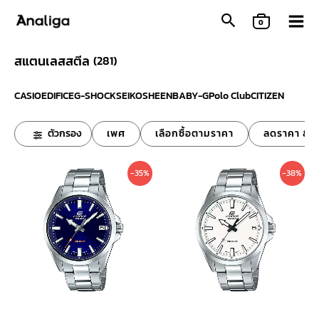
Skip
0
to
content
สแตนเลสสตีล
(
281
)
CASIO
EDIFICE
G-SHOCK
SEIKO
SHEEN
BABY-G
Polo Club
CITIZEN
ตัวกรอง
เพศ
เลือกซื้อตามราคา
ลดราคา & ข
Original
Current
Original
Curre
-35%
-38%
price
price
price
price
was:
is:
was:
is:
4,000 ฿.
2,590 ฿.
4,000 ฿.
2,490 