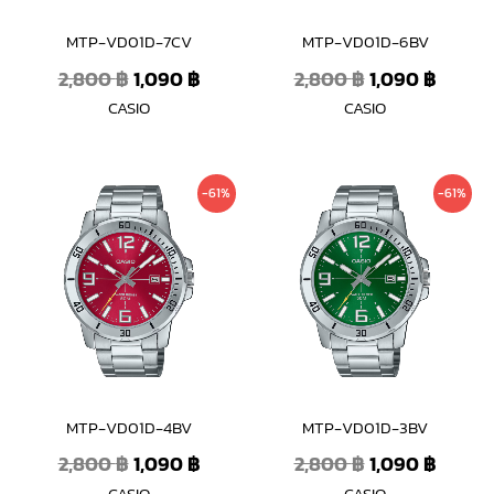
MTP-VD01D-7CV
MTP-VD01D-6BV
2,800
฿
1,090
฿
2,800
฿
1,090
฿
CASIO
CASIO
Original
Current
Original
Curre
-61%
-61%
price
price
price
price
was:
is:
was:
is:
2,800 ฿.
1,090 ฿.
2,800 ฿.
1,090 
MTP-VD01D-4BV
MTP-VD01D-3BV
2,800
฿
1,090
฿
2,800
฿
1,090
฿
CASIO
CASIO