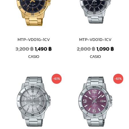
MTP-VD01G-1CV
MTP-VD01D-1CV
3,200
฿
1,490
฿
2,800
฿
1,090
฿
CASIO
CASIO
Original
Current
Original
Curre
-61%
-61%
price
price
price
price
was:
is:
was:
is:
2,800 ฿.
1,090 ฿.
2,800 ฿.
1,090 