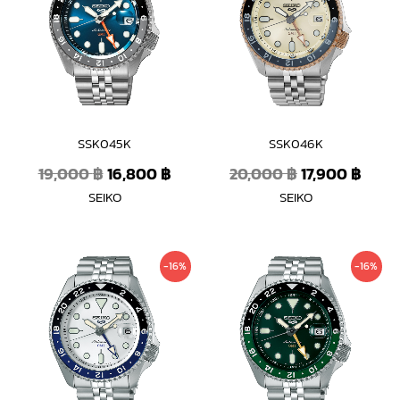
19,000 ฿.
16,800 ฿.
20,000 ฿.
17,90
SSK045K
SSK046K
19,000
฿
16,800
฿
20,000
฿
17,900
฿
SEIKO
SEIKO
Original
Current
Original
Curr
-16%
-16%
price
price
price
price
was:
is:
was:
is:
19,000 ฿.
15,900 ฿.
19,000 ฿.
15,90