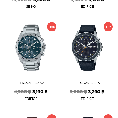
SEIKO
EDIFICE
Original
Current
Original
Curre
-35%
-34%
price
price
price
price
was:
is:
was:
is:
4,900 ฿.
3,190 ฿.
5,000 ฿.
3,290 
EFR-526D-2AV
EFR-526L-2CV
4,900
฿
3,190
฿
5,000
฿
3,290
฿
EDIFICE
EDIFICE
Original
Current
Original
Curren