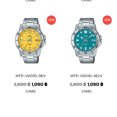
Original
Current
Original
Curre
-61%
-61%
price
price
price
price
was:
is:
was:
is:
2,800 ฿.
1,090 ฿.
2,800 ฿.
1,090 
MTP-VD01D-9EV
MTP-VD01D-3E2V
2,800
฿
1,090
฿
2,800
฿
1,090
฿
CASIO
CASIO