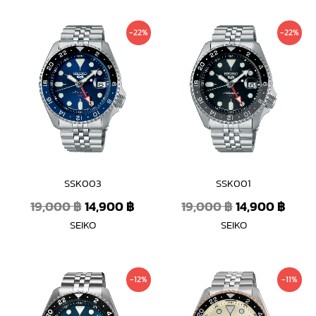
Original
Current
Original
Curr
-22%
-22%
price
price
price
price
was:
is:
was:
is:
19,000 ฿.
14,900 ฿.
19,000 ฿.
14,90
SSK003
SSK001
19,000
฿
14,900
฿
19,000
฿
14,900
฿
SEIKO
SEIKO
Original
Current
Original
Curr
-12%
-11%
price
price
price
price
was:
is:
was:
is: