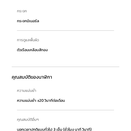
กระจก
กระจกมิเนอรัล
การดูแลพื้นผิว
ตัวเรือนเคลือบสีทอง
คุณสมบัติของนาฬิกา
ความแม่นยำ
ความแม่นยำ: ±20 วินาทีต่อเดือน
คุณสมบัติอื่นๆ
บอกเวลาปกติแบบทั่วไป: 3 เข็ม (ชั่วโมง นาที วินาที)