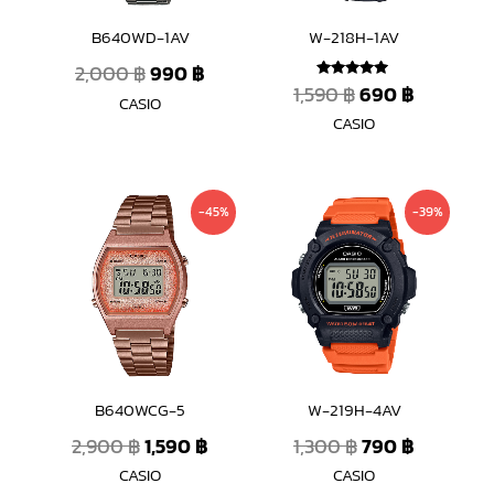
B640WD-1AV
W-218H-1AV
2,000
฿
990
฿
1,590
฿
690
฿
ให้คะแนน
CASIO
5.00
ตั้งแต่ 1-5
CASIO
คะแนน
Original
Current
Original
Current
-45%
-39%
price
price
price
price
was:
is:
was:
is:
2,900 ฿.
1,590 ฿.
1,300 ฿.
790 ฿.
B640WCG-5
W-219H-4AV
2,900
฿
1,590
฿
1,300
฿
790
฿
CASIO
CASIO