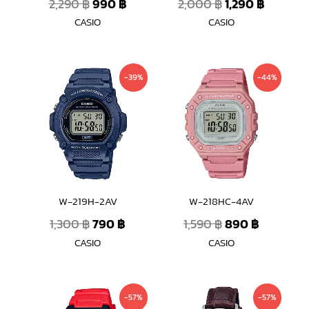
2,290
฿
990
฿
2,000
฿
1,290
฿
CASIO
CASIO
Original
Current
Original
Current
-39%
-44%
price
price
price
price
was:
is:
was:
is:
1,300 ฿.
790 ฿.
1,590 ฿.
890 ฿.
W-219H-2AV
W-218HC-4AV
1,300
฿
790
฿
1,590
฿
890
฿
CASIO
CASIO
Original
Current
Original
Current
-57%
-57%
price
price
price
price