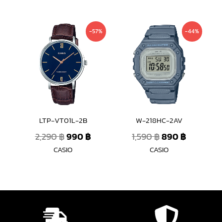
Original
Current
Original
Current
-57%
-44%
price
price
price
price
was:
is:
was:
is:
2,290 ฿.
990 ฿.
1,590 ฿.
890 ฿.
LTP-VT01L-2B
W-218HC-2AV
2,290
฿
990
฿
1,590
฿
890
฿
CASIO
CASIO