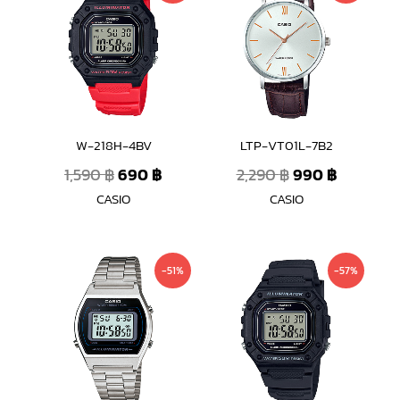
was:
is:
was:
is:
1,590 ฿.
690 ฿.
2,290 ฿.
990 ฿.
W-218H-4BV
LTP-VT01L-7B2
1,590
฿
690
฿
2,290
฿
990
฿
CASIO
CASIO
Original
Current
Original
Current
-51%
-57%
price
price
price
price
was:
is:
was:
is:
2,000 ฿.
990 ฿.
1,590 ฿.
690 ฿.