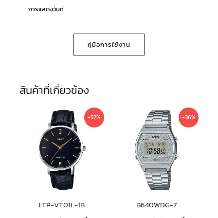
การแสดงวันที่
คู่มือการใช้งาน
สินค้าที่เกี่ยวข้อง
Original
Current
Original
Current
-57%
-36%
price
price
price
price
was:
is:
was:
is:
2,290 ฿.
990 ฿.
2,000 ฿.
1,290 ฿.
LTP-VT01L-1B
B640WDG-7