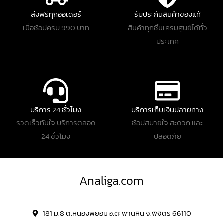
ส่งฟรีทุกออเดอร์
รับประกันสินค้าของแท้
เมื่อช้อปครบ 990 บาท
สินค้าทุกชิ้นเครมศูนย์ได้ทั่ว
ประเทศ
บริการ 24 ชั่วโมง
บริการเก็บเงินปลายทาง
รวดเร็วทันใจ บริการตลอด
ช้อปสบายใจ สะดวก และ
24 ชั่วโมง
ปลอดภัย
Analiga.com
181 ม.8 ต.หนองพยอม อ.ตะพานหิน จ.พิจิตร 66110