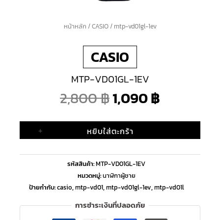
จำนวน
หน้าหลัก
/
CASIO
/ mtp-vd01gl-1ev
Original
Current
mtp-
CASIO
vd01gl-
price
price
1ev
MTP-VD01GL-1EV
ชิ้น
was:
is:
2,800
฿
1,090
฿
2,800 ฿.
1,090 ฿.
+
หยิบใส่ตะกร้า
รหัสสินค้า:
MTP-VD01GL-1EV
หมวดหมู่:
นาฬิกาผู้ชาย
ป้ายกำกับ:
casio
,
mtp-vd01
,
mtp-vd01gl-1ev
,
mtp-vd01l
การชำระเงินที่ปลอดภัย