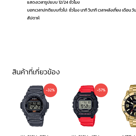
แสดงเวลารูปแบบ 12/24 ชั่วโมง
บอกเวลาปกติแบบทั่วไป: ชั่วโมง นาที วินาที เวลาหลังเที่ยง เดือน วัน
สัปดาห์
สินค้าที่เกี่ยวข้อง
Current
Original
Current
Original
-32%
-57%
price
price
price
price
is:
was:
is:
was:
890 ฿.
1,300 ฿.
690 ฿.
1,590 ฿.