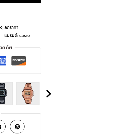
ิง
,
ลดราคา
แบรนด์:
casio
ลอดภัย
OUT
OF
STOCK