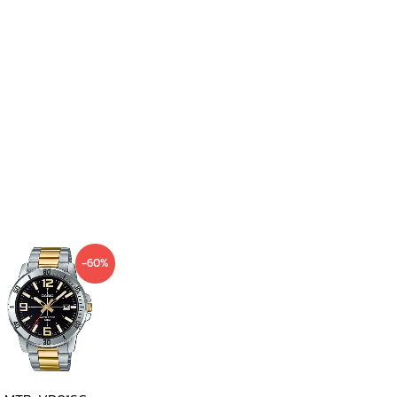
Current
Original
-60%
price
price
is:
was:
1,290 ฿.
3,200 ฿.