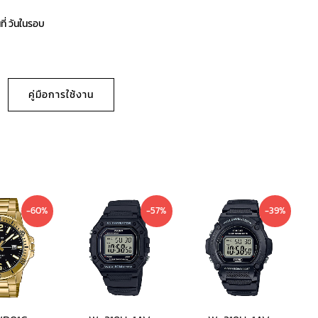
ที่ วันในรอบ
คู่มือการใช้งาน
Current
Original
Current
Original
Current
Original
-60%
-57%
-39%
price
price
price
price
price
price
is:
was:
is:
was:
is:
was:
1,290 ฿.
3,200 ฿.
690 ฿.
1,590 ฿.
790 ฿.
1,300 ฿.