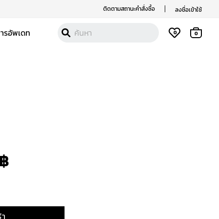
ติดตามสถานะคำสั่งซื้อ
ลงชื่อเข้าใช้
สารอัพเดท
0
0
nal
Current
price
is:
฿
 ฿.
1,290 ฿.
้า