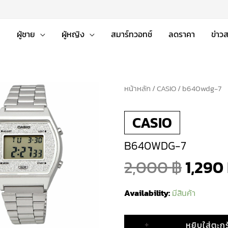
่
ผู้ชาย
ผู้หญิง
สมาร์ทวอทช์
ลดราคา
ข่าว
หน้าหลัก
จำนวน
/
CASIO
/ b640wdg-7
Origi
b640wdg-
CASIO
7
price
ชิ้น
B640WDG-7
was:
2,000
฿
1,290
2,000
Availability:
มีสินค้า
+
หยิบใส่ตะกร