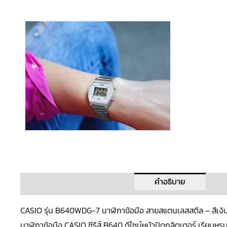
คำอธิบาย
CASIO รุ่น B640WDG-7 นาฬิกาข้อมือ สายสแตนเลสสตีล – สีเงิ
นาฬิกาข้อมือ
CASIO
ซีรีส์
B640
ดีไซน์หน้าปัดกลิตเตอร์ เรียบหรู