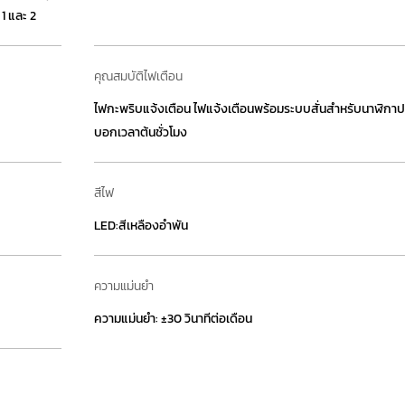
 1 และ 2
คุณสมบัติไฟเตือน
ไฟกะพริบแจ้งเตือน ไฟแจ้งเตือนพร้อมระบบสั่นสำหรับนาฬิกาปล
บอกเวลาต้นชั่วโมง
สีไฟ
LED:สีเหลืองอำพัน
ความแม่นยำ
ความแม่นยำ: ±30 วินาทีต่อเดือน