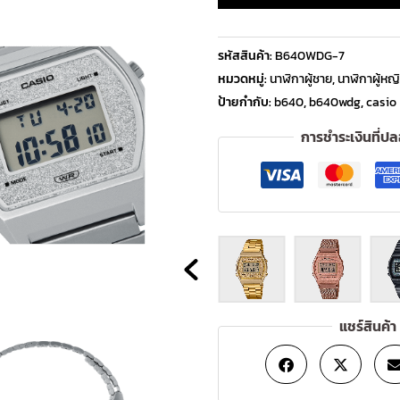
รหัสสินค้า:
B640WDG-7
หมวดหมู่:
นาฬิกาผู้ชาย
,
นาฬิกาผู้หญ
ป้ายกำกับ:
b640
,
b640wdg
,
casio
การชำระเงินที่ป
OUT
OF
STOCK
แชร์สินค้า