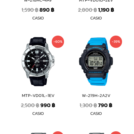
W-218HC-4AV
MTP-VD01D-2EV
1,590
฿
890
฿
2,800
฿
1,190
฿
CASIO
CASIO
Original
Current
Original
Current
-60%
-39%
price
price
price
price
was:
is:
was:
is:
2,500 ฿.
990 ฿.
1,300 ฿.
790 ฿.
MTP-VD01L-1EV
W-219H-2A2V
2,500
฿
990
฿
1,300
฿
790
฿
CASIO
CASIO