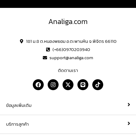
Analiga.com
181 ม.8 ต.หนองพยอม อ.ตะพานหิน จ.พิจิตร 66110
(+66)0970203940
support@analiga.com
ติดตามเรา
F
I
X
L
T
a
n
-
i
i
c
s
t
n
k
e
t
w
e
t
b
a
i
o
ข้อมูลเพิ่มเติม
o
g
t
k
o
r
t
k
a
e
บริการลูกค้า
m
r