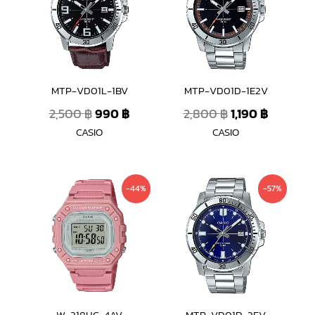
2,500 ฿.
990 ฿.
2,800 ฿.
1,190 ฿.
MTP-VD01L-1BV
MTP-VD01D-1E2V
2,500
฿
990
฿
2,800
฿
1,190
฿
CASIO
CASIO
Original
Current
Original
Current
-44%
-57%
price
price
price
price
was:
is:
was:
is:
1,590 ฿.
890 ฿.
2,800 ฿.
1,190 ฿.