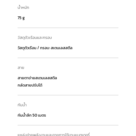
น้ำหนัก
75 g
วัสดุตัวเรือนและกรอบ
วัสดุตัวเรือน / กรอบ: สเตนเลสสตีล
สาย
สายตาข่ายสเตนเลสสตีล
กลัดสายปรับได้
กันน้ำ
กันน้ำลึก 50 เมตร
แหล่งจ่ายพลังงานและอายุการใช้งานแบตเตอรี่