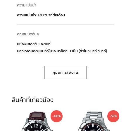
ความแม่นยำ
ความแม่นยำ: ±20 วินาทีต่อเดือน
คุณสมบัติอื่นๆ
มีช่องแสดงวันและวันที่
บอกเวลาปกติแบบทั่วไป: อะนาล็อก: 3 เข็ม (ชั่วโมง นาที วินาที)
คู่มือการใช้งาน
สินค้าที่เกี่ยวข้อง
Original
Current
Original
Current
-60%
-57%
price
price
price
price
was:
is:
was:
is: