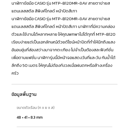
นาฬิกาข้อมือ CASIO รุ่น MTP-B120MR-8AV สายตาข่ายส
แตนเลสสตีล สีพิงค์โกลด์ หน้าปัดสีเทา
นาฬิกาข้อมือ
CASIO
รุ่น MTP-B120MR-8AV สายตาข่ายส
แตนเลสสตีล สีพิงค์โกลด์ หน้าปัดสีเทา นาฬิกาที่มีความคล่อง
ตัวและใช้งานได้หลากหลาย ให้คุณพกพาไปได้ทุกที่ MTP-B120
เรียบง่ายแต่เป็นเอกลักษณ์ด้วยดีไซน์หน้าปัดที่ทำให้นึกถึงแสง
อันอบอุ่นที่ส่องสว่างมาจากตะเกียง ไม่จำเป็นต้องสละฟังก์ชั่น
เพื่อตามแฟชั่น นาฬิการุ่นนี้มีหน้าจอแสดงวันที่และวัน กันน้ำได้
ลึกถึง 50 เมตร ให้คุณไม่ต้องกังวลเมื่อฝนตกหรือล้างเครื่อง
ครัว
ข้อมูลพื้นฐาน
ขนาดตัวเรือน (ก x ย x ส)
48 × 41 × 8.3 mm