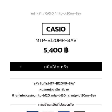
จำนวน
หน้าหลัก
/
CASIO
/ mtp-b120mr-8av
mtp-
CASIO
b120mr-
8av
MTP-B120MR-8AV
ชิ้น
5,400
฿
+
หยิบใส่ตะกร้า
รหัสสินค้า:
MTP-B120MR-8AV
หมวดหมู่:
นาฬิกาผู้ชาย
ป้ายกำกับ:
casio
,
mtp-b120
,
mtp-b120mr
,
mtp-b120mr-8av
การชำระเงินที่ปลอดภัย