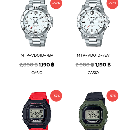
Original
Current
Original
Current
-57%
-57%
price
price
price
price
was:
is:
was:
is:
2,800 ฿.
1,190 ฿.
2,800 ฿.
1,190 ฿.
MTP-VD01D-7BV
MTP-VD01D-7EV
2,800
฿
1,190
฿
2,800
฿
1,190
฿
CASIO
CASIO
Original
Current
Original
Current
-57%
-57%
price
price
price
price
was:
is:
was:
is:
1,590 ฿.
690 ฿.
1,590 ฿.
690 ฿.