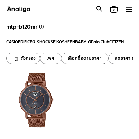
Skip
0
to
content
mtp-b120mr
(
1
)
CASIO
EDIFICE
G-SHOCK
SEIKO
SHEEN
BABY-G
Polo Club
CITIZEN
ตัวกรอง
เพศ
เลือกซื้อตามราคา
ลดราคา & ข