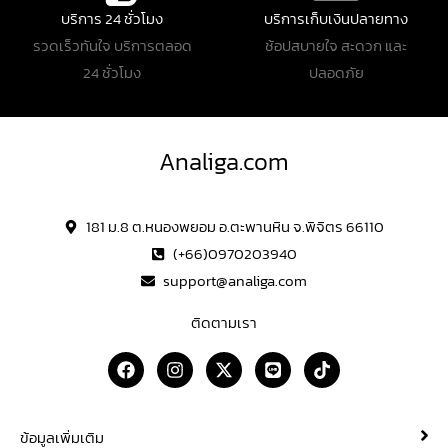
บริการ 24 ชั่วโมง
บริการเก็บเงินปลายทาง
รวดเร็วทันใจ บริการตลอด
ช้อปสบายใจ สะดวก และ
24 ชั่วโมง
ปลอดภัย
Analiga.com
181 ม.8 ต.หนองพยอม อ.ตะพานหิน จ.พิจิตร 66110
(+66)0970203940
support@analiga.com
ติดตามเรา
F
I
X
L
T
a
n
-
i
i
c
s
t
n
k
e
t
w
e
t
b
a
i
o
ข้อมูลเพิ่มเติม