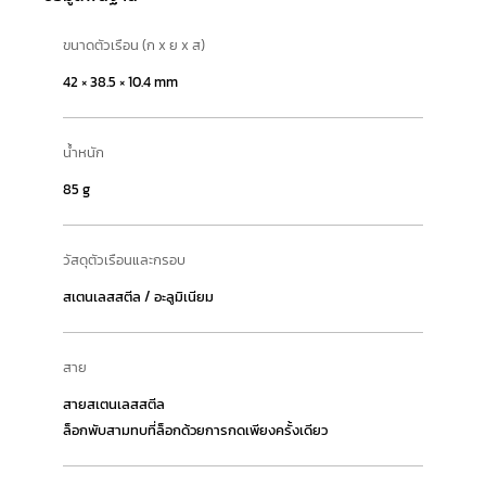
ขนาดตัวเรือน (ก x ย x ส)
42 × 38.5 × 10.4 mm
น้ำหนัก
85 g
วัสดุตัวเรือนและกรอบ
สเตนเลสสตีล / อะลูมิเนียม
สาย
สายสเตนเลสสตีล
ล็อกพับสามทบที่ล็อกด้วยการกดเพียงครั้งเดียว