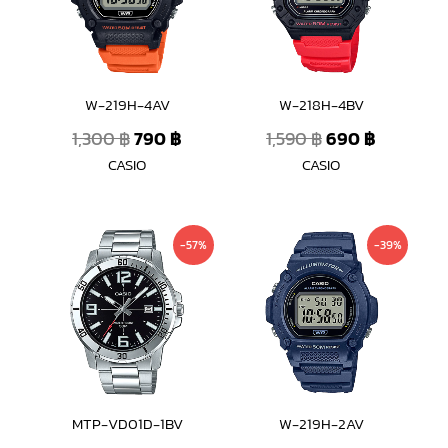
W-219H-4AV
W-218H-4BV
1,300
฿
790
฿
1,590
฿
690
฿
CASIO
CASIO
Original
Current
Original
Current
-57%
-39%
price
price
price
price
was:
is:
was:
is:
2,800 ฿.
1,190 ฿.
1,300 ฿.
790 ฿.
MTP-VD01D-1BV
W-219H-2AV