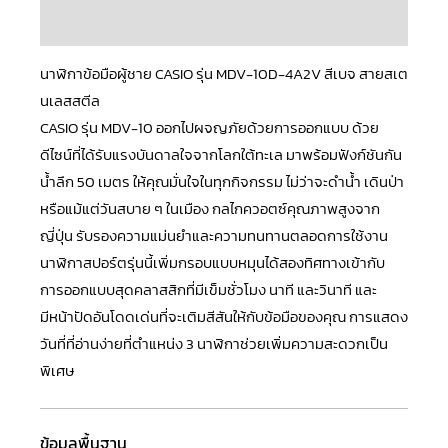
บทวิจารณ์ (0)
นาฬิกาข้อมือผู้ชาย CASIO รุ่น MDV-10D-4A2V สีเบจ สายสเต
นเลสสตีล
CASIO
รุ่น
MDV-10
ออกไปผจญภัยด้วยการออกแบบ ด้วย
ดีไซน์ที่ได้รับแรงบันดาลใจจากโลกใต้ทะเล มาพร้อมฟังก์ชันกัน
น้ำลึก 50 เมตร ให้คุณมั่นใจในทุกกิจกรรม ไม่ว่าจะดำน้ำ เดินป่า
หรือแม้แต่วันสบาย ๆ ในเมือง กลไกควอตซ์คุณภาพสูงจาก
ญี่ปุ่น รับรองความแม่นยำและความทนทานตลอดการใช้งาน
นาฬิกาสปอร์ตรุ่นนี้เพิ่มกรอบแบบหมุนได้สองทิศทางเข้ากับ
การออกแบบสุดคลาสสิกที่มีเข็มชั่วโมง นาที และวินาที และ
มีหน้าปัดอันโดดเด่นที่จะเติมสีสันให้กับข้อมือของคุณ การแสดง
วันที่ที่อ่านง่ายที่ตำแหน่ง 3 นาฬิกาช่วยเพิ่มความสะดวกเป็น
พิเศษ
ข้อมูลพื้นฐาน