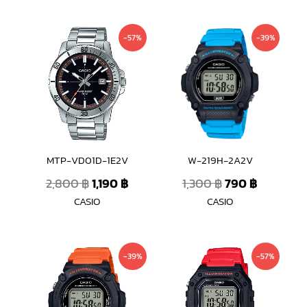
Original
Current
Original
Current
-57%
-39%
price
price
price
price
was:
is:
was:
is:
2,800 ฿.
1,190 ฿.
1,300 ฿.
790 ฿.
MTP-VD01D-1E2V
W-219H-2A2V
2,800
฿
1,190
฿
1,300
฿
790
฿
CASIO
CASIO
Original
Current
Original
Current
-39%
-57%
price
price
price
price
was:
is:
was:
is:
1,300 ฿.
790 ฿.
1,590 ฿.
690 ฿.