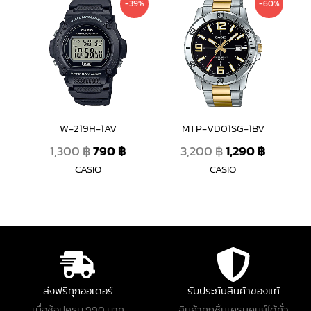
-39%
-60%
price
price
price
price
was:
is:
was:
is:
1,300 ฿.
790 ฿.
3,200 ฿.
1,290 ฿.
W-219H-1AV
MTP-VD01SG-1BV
1,300
฿
790
฿
3,200
฿
1,290
฿
CASIO
CASIO
ส่งฟรีทุกออเดอร์
รับประกันสินค้าของแท้
เมื่อช้อปครบ 990 บาท
สินค้าทุกชิ้นเครมศูนย์ได้ทั่ว