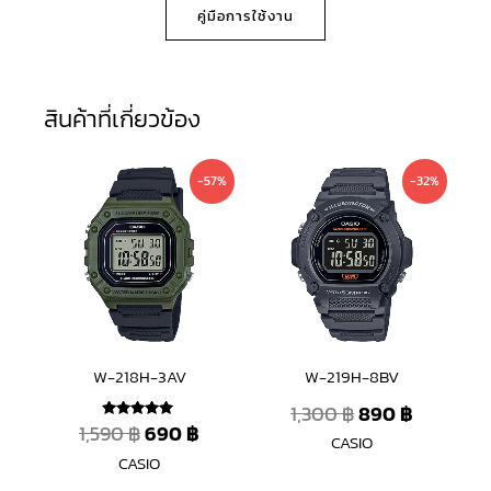
คู่มือการใช้งาน
สินค้าที่เกี่ยวข้อง
Original
Current
Original
Current
-57%
-32%
price
price
price
price
was:
is:
was:
is:
1,590 ฿.
690 ฿.
1,300 ฿.
890 ฿.
W-218H-3AV
W-219H-8BV
1,300
฿
890
฿
1,590
฿
690
฿
ให้คะแนน
CASIO
5.00
ตั้งแต่ 1-5
CASIO
คะแนน