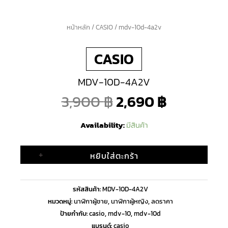
จำนวน
หน้าหลัก
/
CASIO
/ mdv-10d-4a2v
Original
Current
mdv-
CASIO
10d-
price
price
4a2v
MDV-10D-4A2V
ชิ้น
was:
is:
3,900
฿
2,690
฿
3,900 ฿.
2,690 ฿.
Availability:
มีสินค้า
+
หยิบใส่ตะกร้า
รหัสสินค้า:
MDV-10D-4A2V
หมวดหมู่:
นาฬิกาผู้ชาย
,
นาฬิกาผู้หญิง
,
ลดราคา
ป้ายกำกับ:
casio
,
mdv-10
,
mdv-10d
แบรนด์:
casio