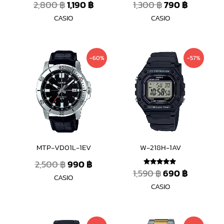
2,800
฿
1,190
฿
1,300
฿
790
฿
CASIO
CASIO
Original
Current
Original
Current
-60%
-57%
price
price
price
price
was:
is:
was:
is:
2,500 ฿.
990 ฿.
1,590 ฿.
690 ฿.
MTP-VD01L-1EV
W-218H-1AV
2,500
฿
990
฿
1,590
฿
690
฿
ให้คะแนน
CASIO
5.00
ตั้งแต่ 1-5
CASIO
คะแนน
Original
Current
Original
Current