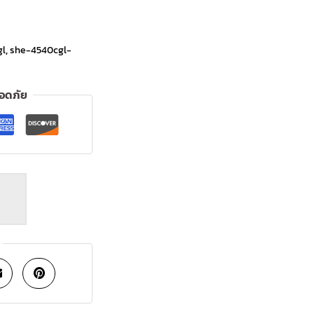
gl
,
she-4540cgl-
ลอดภัย