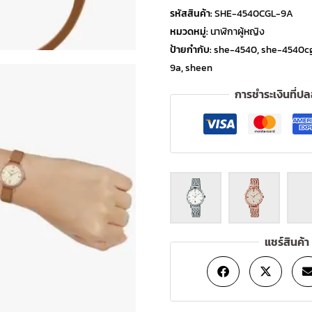
รหัสสินค้า:
SHE-4540CGL-9A
หมวดหมู่:
นาฬิกาผู้หญิง
ป้ายกำกับ:
she-4540
,
she-4540c
9a
,
sheen
การชำระเงินที่ป
แชร์สินค้า