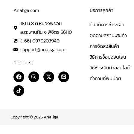
Analiga.com
บริการลูกค้า
181 ม.8 ต.หนองพยอม
ยืนยันการชำระเงิน
อ.ตะพานหิน จ.พิจิตร 66110
ติดตามสถานะสินค้า
(+66) 0970203940
การจัดส่งสินค้า
support@analiga.com
วิธีการช็อปออนไลน์
ติดตามเรา
วิธีชำระสินค้าออนไลน์
F
T
I
X
L
คำถามที่พบบ่อย
a
i
n
-
i
c
k
s
t
n
e
t
t
w
e
b
o
a
i
o
k
g
t
o
r
t
k
a
e
m
r
Copyright © 2025 Analiga