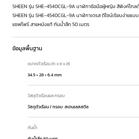
SHEEN รุ่น SHE-4540CGL-9A นาฬิกาข้อมือผู้หญิง สีพิงค์โกลด์
SHEEN
รุ่น SHE-4540CGL-9A นาฬิกาเดรส ดีไซน์เรียบง่ายแบบม
แซฟไฟร์ สายหนังแท้ กันน้ำลึก 50 เมตร
ข้อมูลพื้นฐาน
ขนาดตัวเรือน (ก x ย x ส)
34.5 × 28 × 6.4 mm
วัสดุตัวเรือนและกรอบ
วัสดุตัวเรือน / กรอบ: สเตนเลสสตีล
กันน้ำ
กันน้ำลึก 50 เมตร