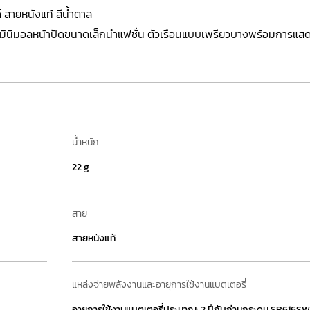
 สายหนังแท้ สีน้ำตาล
ินิมอลหน้าปัดขนาดเล็กนำแฟชั่น ตัวเรือนแบบเพรียวบางพร้อมการแสดง
น้ำหนัก
22 g
สาย
สายหนังแท้
แหล่งจ่ายพลังงานและอายุการใช้งานแบตเตอรี่
อายุการใช้งานแบตเตอรี่ประมาณ: 2 ปีกับถ่านกระดุม SR616SW