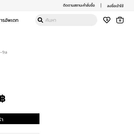
ติดตามสถานะคำสั่งซื้อ
ลงชื่อเข้าใช้
สารอัพเดท
0
0
l-9a
al
Current
price
is:
฿
฿.
3,890 ฿.
้า