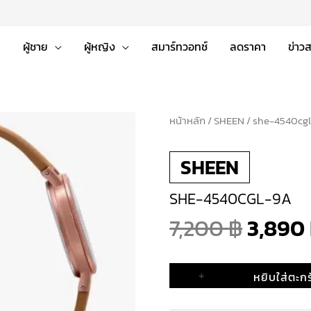
่
ผู้ชาย
ผู้หญิง
สมาร์ทวอทช์
ลดราคา
ข่าว
หน้าหลัก
จำนวน
/
SHEEN
/ she-4540cg
Origin
she-
SHEEN
4540cgl-
price
9a
SHE-4540CGL-9A
ชิ้น
was:
7,200
฿
3,890
7,200 
+
หยิบใส่ตะกร