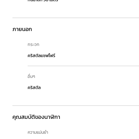
ภายนอก
กระจก
คริสตัลแซฟไฟร์
อื่นๆ
คริสตัล
คุณสมบัติของนาฬิกา
ความแม่นยำ