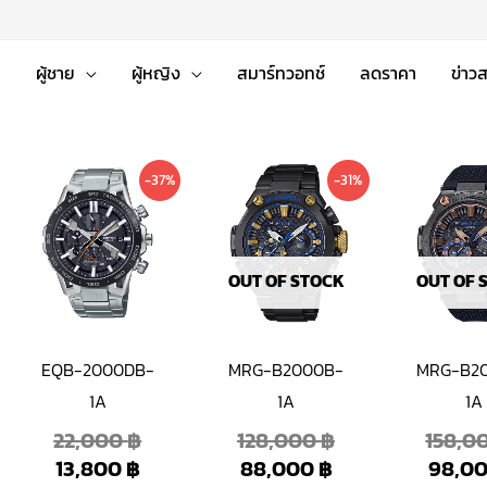
่
ผู้ชาย
ผู้หญิง
สมาร์ทวอทช์
ลดราคา
ข่าว
ent
inal
Current
Original
Current
Original
-37%
-31%
e
e
price
price
price
price
is:
was:
is:
was:
00 ฿.
00 ฿.
13,800 ฿.
22,000 ฿.
88,000 ฿.
128,000 ฿.
OUT OF STOCK
OUT OF 
EQB-2000DB-
MRG-B2000B-
MRG-B2
1A
1A
1A
22,000
฿
128,000
฿
158,0
13,800
฿
88,000
฿
98,0