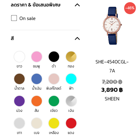
ลดราคา & ข้อเสนอพิเศษ
Origi
Curr
-46%
price
price
On sale
was:
is:
7,200
3,890
สี
SHE-4540CGL-
ขาว
ชมพู
ดำ
ทอง
7A
7,200
฿
3,890
฿
น้ำตาล
น้ำเงิน
พิงค์โกลด์
ฟ้า
SHEEN
ม่วง
ส้ม
เขียว
เงิน
เทา
เบจ
เหลือง
แดง