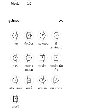
โปร่งใส
ไม่มี
รูปทรง
กลม
ถังเบียร์
ทรงหมอน
มี
เอกลักษณ์
วงรี
สิบสอง
สี่เหลี่ยม
สี่เหลี่ยมผืน
เหลี่ยม
ผ้า
แปดเหลี่ยม
คาร์รี่
คาร์เรจ
อสมมาตร
แทงค์