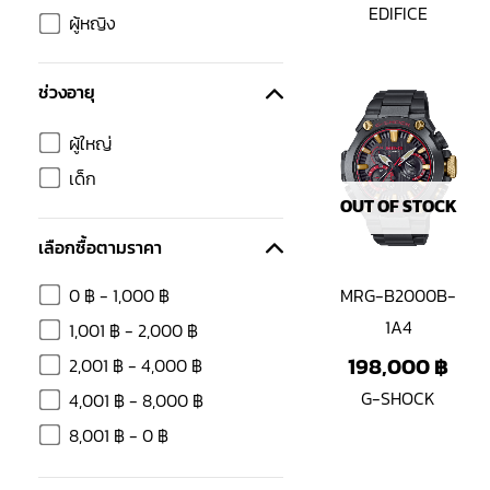
EDIFICE
ผู้หญิง
ช่วงอายุ
ผู้ใหญ่
เด็ก
OUT OF STOCK
เลือกซื้อตามราคา
0
฿
-
1,000
฿
MRG-B2000B-
1A4
1,001
฿
-
2,000
฿
198,000
฿
2,001
฿
-
4,000
฿
G-SHOCK
4,001
฿
-
8,000
฿
8,001
฿
-
0
฿