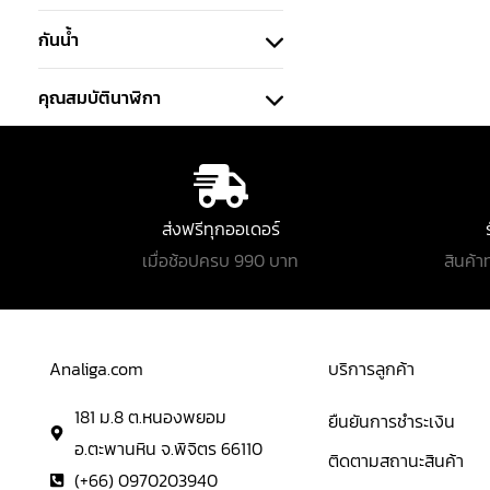
กันน้ำ
คุณสมบัตินาฬิกา
ส่งฟรีทุกออเดอร์
เมื่อช้อปครบ 990 บาท
สินค้า
Analiga.com
บริการลูกค้า
181 ม.8 ต.หนองพยอม
ยืนยันการชำระเงิน
อ.ตะพานหิน จ.พิจิตร 66110
ติดตามสถานะสินค้า
(+66) 0970203940