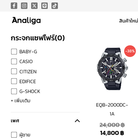
Skip
to
สินค้าใหม
content
กระจกแซฟไฟร์
(
0
)
Curr
Orig
BABY-G
-38%
pric
pric
CASIO
is:
was:
CITIZEN
14,8
24,0
EDIFICE
G-SHOCK
+ เพิ่มเติม
EQB-2000DC-
1A
เพศ
24,000
฿
14,800
฿
ผู้ชาย