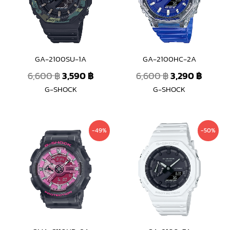
GA-2100SU-1A
GA-2100HC-2A
6,600
฿
3,590
฿
6,600
฿
3,290
฿
G-SHOCK
G-SHOCK
Original
Current
Original
Curre
-49%
-50%
price
price
price
price
was:
is:
was:
is:
8,800 ฿.
4,490 ฿.
6,600 ฿.
3,290 