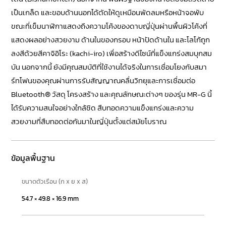
เป็นเกล็ด และขอบด้านนอกได้ตัดให้ดูเหมือนพัดลมหรือหน้าจอพับ
ขณะที่เข็มนาฬิกาแสดงถึงความโค้งของดาบญี่ปุ่นผ่านพื้นผิวโค้งที่
แสดงผลอย่างสวยงาม ด้านในของกรอบ หน้าปัดด้านใน และโลโก้ถูก
ลงสีด้วยสีคาจิอิโระ (kachi-iro) เพื่อสร้างดีไซน์ที่แข็งแกร่งสมบุกสม
บัน นอกจากนี้ ยังมีคุณสมบัติที่ใช้งานได้จริงในการเชื่อมโยงกับสมา
ร์ทโฟนของคุณผ่านการรับสัญญาณคลื่นวิทยุและการเชื่อมต่อ
Bluetooth® วัสดุ โครงสร้าง และคุณลักษณะต่างๆ ของรุ่น MR-G นี้
ได้รับความสนใจอย่างใกล้ชิด สืบทอดความแข็งแกร่งและความ
สวยงามที่สืบทอดต่อกันมาในญี่ปุ่นตั้งแต่สมัยโบราณ
ข้อมูลพื้นฐาน
ขนาดตัวเรือน (ก x ย x ส)
54.7 × 49.8 × 16.9 mm