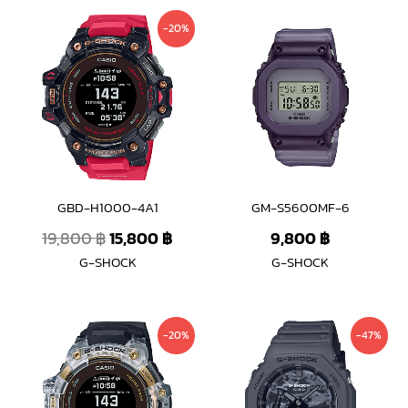
Original
Current
-20%
price
price
was:
is:
19,800 ฿.
15,800 ฿.
GBD-H1000-4A1
GM-S5600MF-6
19,800
฿
15,800
฿
9,800
฿
G-SHOCK
G-SHOCK
Original
Current
Original
Curre
-20%
-47%
price
price
price
price
was:
is:
was:
is:
19,800 ฿.
15,800 ฿.
6,600 ฿.
3,490 