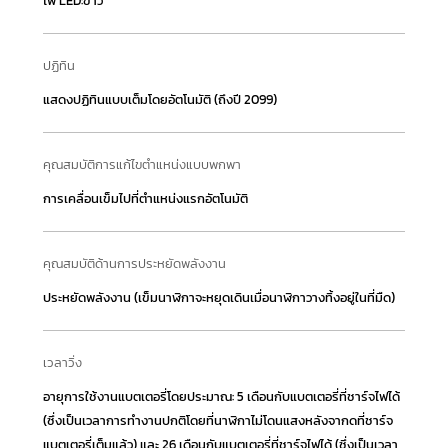
ไฟ LED:ขาว
ปฏิทิน
แสดงปฏิทินแบบเต็มโดยอัตโนมัติ (ถึงปี 2099)
คุณสมบัติการแก้ไขตำแหน่งแบบพกพา
การเคลื่อนเข็มไปที่ตำแหน่งแรกอัตโนมัติ
คุณสมบัติด้านการประหยัดพลังงาน
ประหยัดพลังงาน (เข็มนาฬิกาจะหยุดเดินเมื่อนาฬิกาวางทิ้งอยู่ในที่มืด)
เวลาวิ่ง
อายุการใช้งานแบตเตอรี่โดยประมาณ: 5 เดือนกับแบตเตอรี่ที่ชาร์จไฟได้
(ซึ่งเป็นเวลาการทำงานปกติโดยที่นาฬิกาไม่โดนแสงหลังจากดที่ชาร์จ
แบตเตอรี่เต็มแล้ว) และ 26 เดือนกับแบตเตอรี่ที่ชาร์จไฟได้ (ซึ่งเป็นเวลา