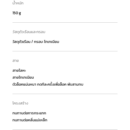
น้ำหนัก
150 g
วัสดุตัวเรือนและกรอบ
วัสดุตัวเรือน / กรอบ: ไทเทเนียม
สาย
สายโลหะ
สายไทเทเนียม
ตัวล็อคแน่นหนา กดทีละครั้งเพื่อล็อค พับสามทบ
โครงสร้าง
ทนทานต่อการกระแทก
ทนทานต่อคลื่นแม่เหล็ก