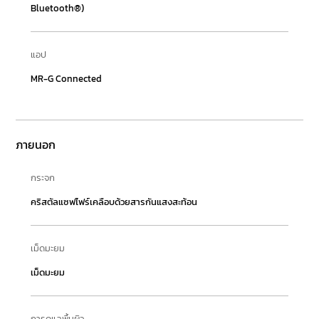
Bluetooth®)
แอป
MR-G Connected
ภายนอก
กระจก
คริสตัลแซฟไฟร์เคลือบด้วยสารกันแสงสะท้อน
เม็ดมะยม
เม็ดมะยม
การดูแลพื้นผิว