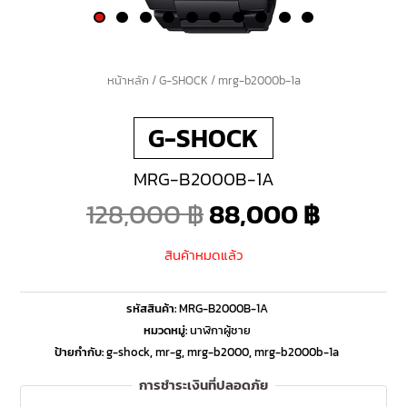
หน้าหลัก
/
G-SHOCK
/ mrg-b2000b-1a
Original
Curren
G-SHOCK
price
price
MRG-B2000B-1A
was:
is:
128,000
฿
88,000
฿
128,000 ฿.
88,000
สินค้าหมดแล้ว
รหัสสินค้า:
MRG-B2000B-1A
หมวดหมู่:
นาฬิกาผู้ชาย
ป้ายกำกับ:
g-shock
,
mr-g
,
mrg-b2000
,
mrg-b2000b-1a
การชำระเงินที่ปลอดภัย