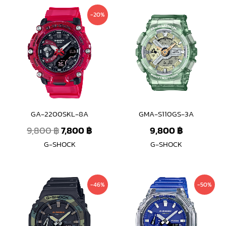
Original
Current
-20%
price
price
was:
is:
9,800 ฿.
7,800 ฿.
GA-2200SKL-8A
GMA-S110GS-3A
9,800
฿
7,800
฿
9,800
฿
G-SHOCK
G-SHOCK
Original
Current
Original
Curre
-46%
-50%
price
price
price
price
was:
is:
was:
is:
6,600 ฿.
3,590 ฿.
6,600 ฿.
3,290 