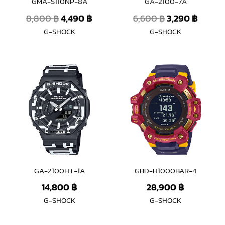
GMA-S110NP-8A
GA-2100-7A
8,800
฿
4,490
฿
6,600
฿
3,290
฿
G-SHOCK
G-SHOCK
GA-2100HT-1A
GBD-H1000BAR-4
14,800
฿
28,900
฿
G-SHOCK
G-SHOCK