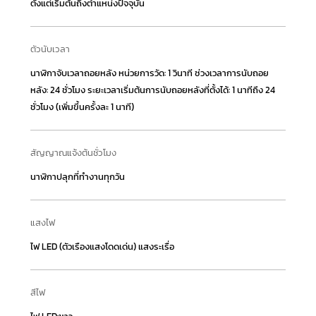
ตั้งแต่เริ่มต้นถึงตำแหน่งปัจจุบัน
ตัวนับเวลา
นาฬิกาจับเวลาถอยหลัง หน่วยการวัด: 1 วินาที ช่วงเวลาการนับถอย
หลัง: 24 ชั่วโมง ระยะเวลาเริ่มต้นการนับถอยหลังที่ตั้งได้: 1 นาทีถึง 24
ชั่วโมง (เพิ่มขึ้นครั้งละ 1 นาที)
สัญญาณแจ้งต้นชั่วโมง
นาฬิกาปลุกที่ทำงานทุกวัน
แสงไฟ
ไฟ LED (ตัวเรืองแสงโดดเด่น) แสงระเรื่อ
สีไฟ