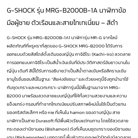
G-SHOCK รุ่น MRG-B2000B-1A นาฬิกาข้อ
มือผู้ชาย ตัวเรือนและสายไทเทเนี่ยม – สีดำ
G-SHOCK
รุ่น MRG-B2000B-1A1 นาฬิการุ่น MR-G จากไลน์
ผลิตภัณฑ์ที่หรูหราที่สุดของ G-SHOCK MRG-B2000 ได้รับการ
ออกแบบด้วยสีสไตล์ดั้งเดิมของญี่ปุ่น คาจิอิโระ (Kachi-iro) ลวดลาย
การออกแบบคาจิอิโระเป็นสีน้ำเงินเข้มที่มีประวัติศาสตร์อันยาวนานใน
ญี่ปุ่น เดิมที สีนี้ได้รับการอธิบายว่าเป็นสีน้ำตาลเข้มหรือสีครามเข้ม
ซามูไรชื่นชอบสีนี้ในฐานะ “สีแห่งชัยชนะ” และด้วยเหตุนี้จึงถูกนำมาใช้
กับชุดเกราะและหมวกเกราะ นาฬิการุ่นนี้มีพื้นฐานมาจาก MRG-
B2000 มาพร้อมลวดลายแบบญี่ปุ่นที่ให้ทั้งความสวยงามและความ
แข็งแกร่ง กรอบที่ทำจากไทเทเนียมปรับสภาพใหม่นั้นใช้เป็นตัวแทน
ของคริสตัลเล็กๆ หรือ nie ที่เห็นใน hamon ของดาบญี่ปุ่น สาย
นาฬิกาเป็นสาย Durasoft ที่มีพื้นผิวเรียบแต่ทนทาน โดยใช้ลวดลาย
กระดองเต่าบิชามอน (Bishamon) ดังที่เห็นบนชุดเกราะของบิชามอน
เตน (Bishamonten) นอกจากนี้ พื้นผิวฐานของหน้าปัดยังมีลวดลาย