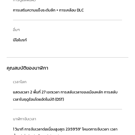
การเสริมความแข็งระดับลึก + การเคลือบ DLC
อื่นๆ
นีโอไบรท์
คุณสมบัติของนาฬิกา
เวลาโลก
แสดงเวลา 2 พื้นที่ 27 เขตเวลา การสลับเวลาของเมืองหลัก การสลับ
เวลาในฤดูร้อนโดยอัตโนมัติ (DST)
นาฬิกาจับเวลา
1 วินาที การจับเวลาต่อเนื่องสูงสุด: 23:59’59” โหมดการจับเวลา: เวลา