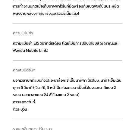
การทำงานปกติเมื่อเก็บนาฬิกาไว้ในที่มืดพร้อมกับเปิดฟังก์ชันประหยัด
พลังงานหลังจากที่ชาร์จแบตเตอรี่เต็มแล้ว)
ความแม่นยำ
ความแม่นยำ: ±15 วินาทีต่อเดือน (โดยไม่มีการปรับเทียบสัญญาณและ
ฟังก์ชัน Mobile Link)
คุณสมบัติอื่นๆ
บอกเวลาปกติแบบทั่วไป: อะนาล็อก: 3 เข็มนาฬิกา (ชั่วโมง, นาที (เข็มเดิน
ทุกๆ 5 วินาที), วินาที), 3 หน้าปัด (บอกเวลาเป็นชั่วโมงและนาทีแบบ 2
ระบบ บอกเวลาแบบ 24 ชั่วโมงแบบ 2 ระบบ)
การแสดงวันที่
ตัวระบุวัน
รายละเอียดการปรับเวลา