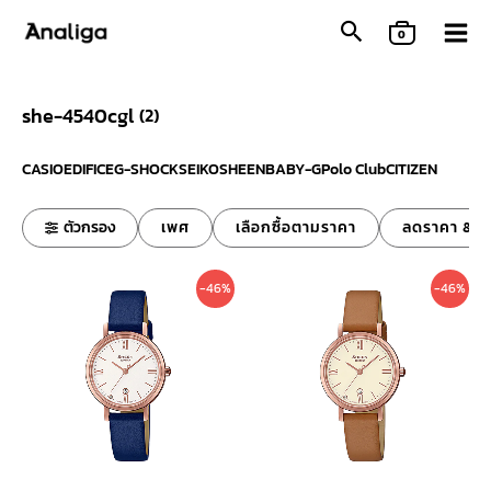
Skip
0
to
content
she-4540cgl
(
2
)
CASIO
EDIFICE
G-SHOCK
SEIKO
SHEEN
BABY-G
Polo Club
CITIZEN
ตัวกรอง
เพศ
เลือกซื้อตามราคา
ลดราคา & ข
Original
Current
Original
Curre
-46%
-46%
price
price
price
price
was:
is:
was:
is:
7,200 ฿.
3,890 ฿.
7,200 ฿.
3,890 