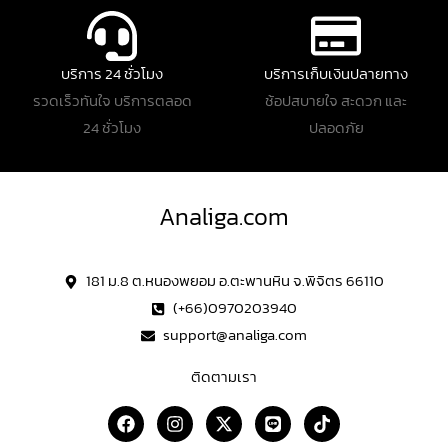
บริการ 24 ชั่วโมง
บริการเก็บเงินปลายทาง
รวดเร็วทันใจ บริการตลอด
ช้อปสบายใจ สะดวก และ
24 ชั่วโมง
ปลอดภัย
Analiga.com
181 ม.8 ต.หนองพยอม อ.ตะพานหิน จ.พิจิตร 66110
(+66)0970203940
support@analiga.com
ติดตามเรา
F
I
X
L
T
a
n
-
i
i