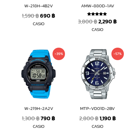
W-218H-4B2V
AMW-880D-1AV
1,590
฿
690
฿
3,800
฿
2,290
฿
ให้คะแนน
CASIO
5
ตั้งแต่ 1-5
CASIO
คะแนน
Original
Current
Original
Current
-39%
-57%
price
price
price
price
was:
is:
was:
is:
1,300 ฿.
790 ฿.
2,800 ฿.
1,190 ฿.
W-219H-2A2V
MTP-VD01D-2BV
1,300
฿
790
฿
2,800
฿
1,190
฿
CASIO
CASIO