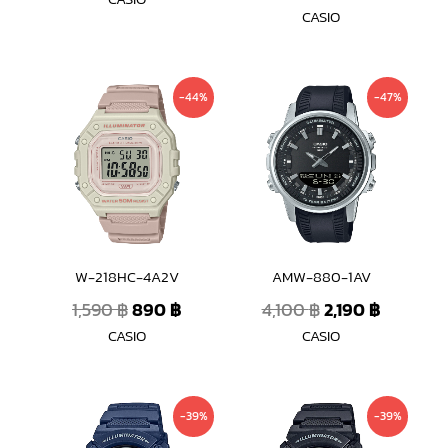
ตั้งแต่ 1-5
CASIO
คะแนน
Original
Current
Original
Current
-44%
-47%
price
price
price
price
was:
is:
was:
is:
1,590 ฿.
890 ฿.
4,100 ฿.
2,190 ฿.
W-218HC-4A2V
AMW-880-1AV
1,590
฿
890
฿
4,100
฿
2,190
฿
CASIO
CASIO
Original
Current
Original
Current
-39%
-39%
price
price
price
price