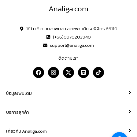
Analiga.com
181 ม.8 ต.หนองพยอม อ.ตะพานหิน จ.พิจิตร 66110
(+66)0970203940
support@analiga.com
ติดตามเรา
F
I
X
L
T
a
n
-
i
i
c
s
t
n
k
e
t
w
e
t
b
a
i
o
ข้อมูลเพิ่มเติม
o
g
t
k
o
r
t
k
a
e
บริการลูกค้า
m
r
เกี่ยวกับ Analiga.com