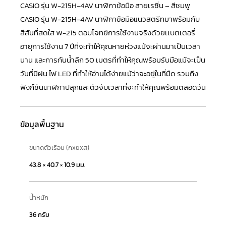
CASIO รุ่น W-215H-4AV นาฬิกาข้อมือ สายเรซิ่น – สีชมพู
CASIO
รุ่น W-215H-4AV นาฬิกาข้อมือแนวสตรีทมาพร้อมกับ
สีสันที่สดใส W-215 ตอบโจทย์การใช้งานจริงด้วยเเบตเตอรี่
อายุการใช้งาน 7 ปีที่จะทำให้คุณหายห่วงแม้จะผ่านมาเป็นเวลา
นาน และการกันน้ำลึก 50 เมตรที่ทำให้คุณพร้อมรับมือแม้จะเป็น
วันที่มีฝน ไฟ LED ที่ทำให้อ่านได้ง่ายแม้ว่าจะอยู่ในที่มืด รวมถึง
ฟังก์ชันนาฬิกาปลุกและตัวจับเวลาที่จะทำให้คุณพร้อมตลอดวัน
ข้อมูลพื้นฐาน
ขนาดตัวเรือน (กxยxส)
43.8 × 40.7 × 10.9 มม.
น้ำหนัก
36 กรัม