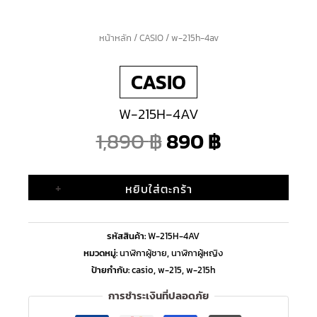
จำนวน
หน้าหลัก
/
CASIO
/ w-215h-4av
Original
Current
w-
CASIO
215h-
price
price
4av
W-215H-4AV
ชิ้น
was:
is:
1,890
฿
890
฿
1,890 ฿.
890 ฿.
+
หยิบใส่ตะกร้า
รหัสสินค้า:
W-215H-4AV
หมวดหมู่:
นาฬิกาผู้ชาย
,
นาฬิกาผู้หญิง
ป้ายกำกับ:
casio
,
w-215
,
w-215h
การชำระเงินที่ปลอดภัย