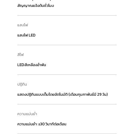
สัญญาณแจ้งต้นชั่วโมง
แสงไฟ
แสงไฟ LED
สีไฟ
LED:สีเหลืองอำพัน
ปฏิทิน
แสดงปฏิทินแบบเต็มโดยอัตโนมัติ (เดือนกุมภาพันธ์มี 29 วัน)
ความแม่นยำ
ความแม่นยำ: ±30 วินาทีต่อเดือน