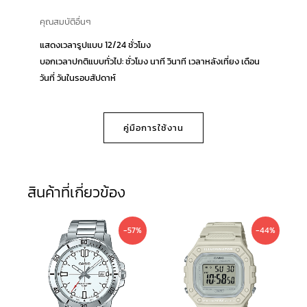
คุณสมบัติอื่นๆ
แสดงเวลารูปแบบ 12/24 ชั่วโมง
บอกเวลาปกติแบบทั่วไป: ชั่วโมง นาที วินาที เวลาหลังเที่ยง เดือน
วันที่ วันในรอบสัปดาห์
คู่มือการใช้งาน
สินค้าที่เกี่ยวข้อง
Original
Current
Original
Current
-57%
-44%
price
price
price
price
was:
is:
was:
is:
2,800 ฿.
1,190 ฿.
1,590 ฿.
890 ฿.