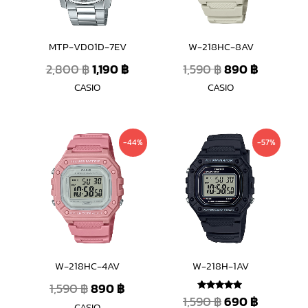
MTP-VD01D-7EV
W-218HC-8AV
2,800
฿
1,190
฿
1,590
฿
890
฿
CASIO
CASIO
Original
Current
Original
Current
-44%
-57%
price
price
price
price
was:
is:
was:
is:
1,590 ฿.
890 ฿.
1,590 ฿.
690 ฿.
W-218HC-4AV
W-218H-1AV
1,590
฿
890
฿
1,590
฿
690
฿
ให้คะแนน
CASIO
5.00