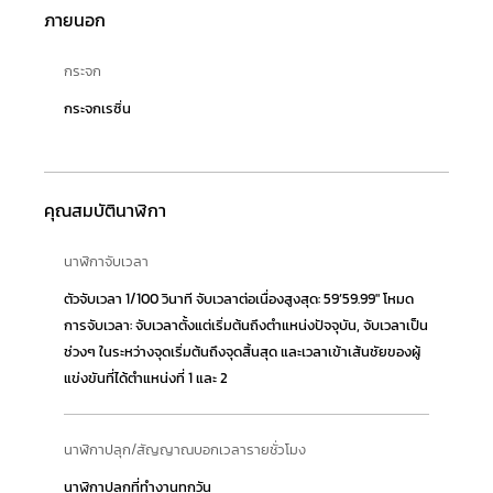
ภายนอก
กระจก
กระจกเรซิ่น
คุณสมบัตินาฬิกา
นาฬิกาจับเวลา
ตัวจับเวลา 1/100 วินาที จับเวลาต่อเนื่องสูงสุด: 59’59.99″ โหมด
การจับเวลา: จับเวลาตั้งแต่เริ่มต้นถึงตำแหน่งปัจจุบัน, จับเวลาเป็น
ช่วงๆ ในระหว่างจุดเริ่มต้นถึงจุดสิ้นสุด และเวลาเข้าเส้นชัยของผู้
แข่งขันที่ได้ตำแหน่งที่ 1 และ 2
นาฬิกาปลุก/สัญญาณบอกเวลารายชั่วโมง
นาฬิกาปลุกที่ทำงานทุกวัน