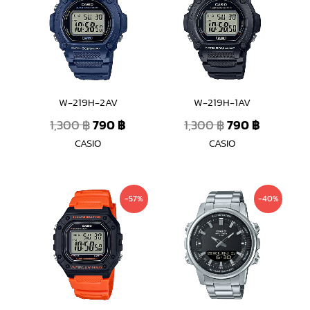
was:
is:
was:
is:
1,300 ฿.
790 ฿.
1,300 ฿.
790 ฿.
W-219H-2AV
W-219H-1AV
1,300
฿
790
฿
1,300
฿
790
฿
CASIO
CASIO
Original
Current
Original
Curren
-57%
-40%
price
price
price
price
was:
is:
was:
is:
1,590 ฿.
690 ฿.
3,800 ฿.
2,290 ฿