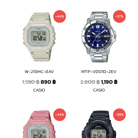
Original
Current
Original
Current
-44%
-57%
price
price
price
price
was:
is:
was:
is:
1,590 ฿.
890 ฿.
2,800 ฿.
1,190 ฿.
W-218HC-8AV
MTP-VD01D-2EV
1,590
฿
890
฿
2,800
฿
1,190
฿
CASIO
CASIO
Original
Current
Original
Current
-44%
-39%
price
price
price
price
was:
is:
was:
is:
1,590 ฿.
890 ฿.
1,300 ฿.
790 ฿.