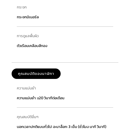
กระจก
กระจกมิเนอรัล
การดูแลพื้นผิว
ตัวเรือนเคลือบสีทอง
คุณสมบัติของนาฬิกา
ความแม่นยำ
ความแม่นยำ: ±20 วินาทีต่อเดือน
คุณสมบัติอื่นๆ
บอกเวลาปกติแบบทั่วไป: อะนาล็อก: 3 เข็ม (ชั่วโมง นาที วินาที)