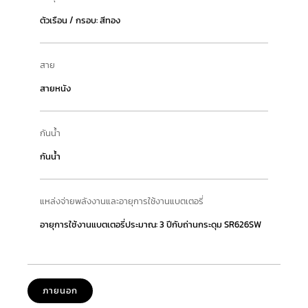
ตัวเรือน / กรอบ: สีทอง
สาย
สายหนัง
กันน้ำ
กันน้ำ
แหล่งจ่ายพลังงานและอายุการใช้งานแบตเตอรี่
อายุการใช้งานแบตเตอรี่ประมาณ: 3 ปีกับถ่านกระดุม SR626SW
ภายนอก