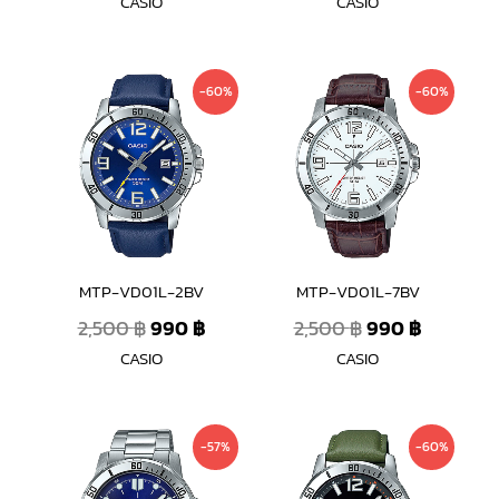
CASIO
CASIO
Original
Current
Original
Current
-60%
-60%
price
price
price
price
was:
is:
was:
is:
2,500 ฿.
990 ฿.
2,500 ฿.
990 ฿.
MTP-VD01L-2BV
MTP-VD01L-7BV
2,500
฿
990
฿
2,500
฿
990
฿
CASIO
CASIO
Original
Current
Original
Current
-57%
-60%
price
price
price
price
was:
is:
was:
is: