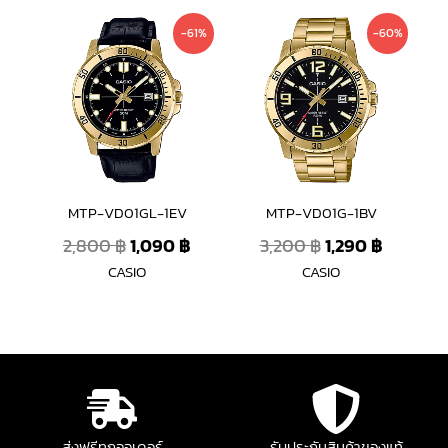
Original
Current
Original
Current
-61%
-60%
price
price
price
price
was:
is:
was:
is:
2,800 ฿.
1,090 ฿.
3,200 ฿.
1,290 ฿.
MTP-VD01GL-1EV
MTP-VD01G-1BV
2,800
฿
1,090
฿
3,200
฿
1,290
฿
CASIO
CASIO
ส่งฟรีทุกออเดอร์
รับประกันสินค้าของแท้