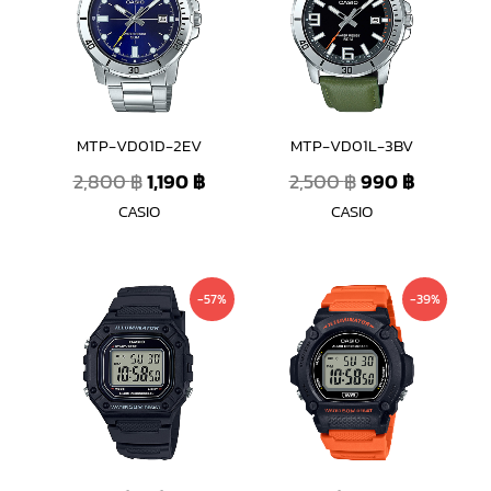
2,800 ฿.
1,190 ฿.
2,500 ฿.
990 ฿.
MTP-VD01D-2EV
MTP-VD01L-3BV
2,800
฿
1,190
฿
2,500
฿
990
฿
CASIO
CASIO
Original
Current
Original
Current
-57%
-39%
price
price
price
price
was:
is:
was:
is:
1,590 ฿.
690 ฿.
1,300 ฿.
790 ฿.