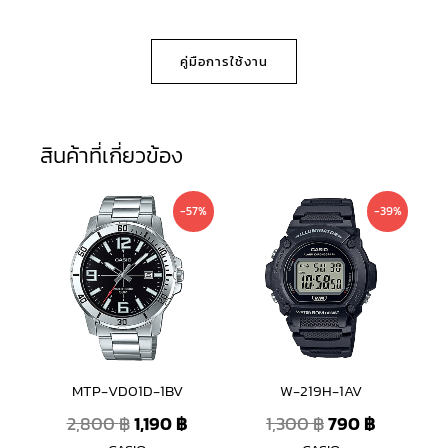
คู่มือการใช้งาน
สินค้าที่เกี่ยวข้อง
Original
Current
Original
Current
-57%
-39%
price
price
price
price
was:
is:
was:
is:
2,800 ฿.
1,190 ฿.
1,300 ฿.
790 ฿.
MTP-VD01D-1BV
W-219H-1AV
2,800
฿
1,190
฿
1,300
฿
790
฿