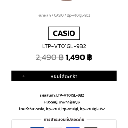
จำนวน
หน้าหลัก
/
CASIO
/ ltp-vt01gl-9b2
Original
Current
ltp-
CASIO
vt01gl-
price
price
9b2
LTP-VT01GL-9B2
ชิ้น
was:
is:
2,490
฿
1,490
฿
2,490 ฿.
1,490 ฿.
+
หยิบใส่ตะกร้า
รหัสสินค้า:
LTP-VT01GL-9B2
หมวดหมู่:
นาฬิกาผู้หญิง
ป้ายกำกับ:
casio
,
ltp-vt01
,
ltp-vt01gl
,
ltp-vt01gl-9b2
การชำระเงินที่ปลอดภัย