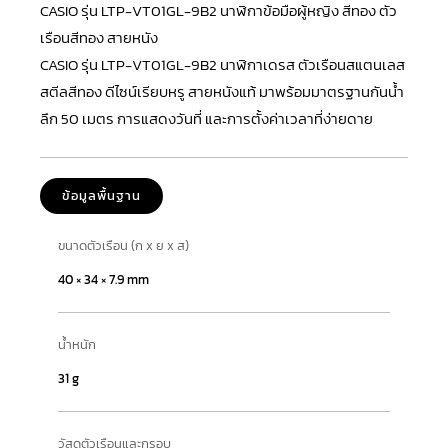
CASIO รุ่น LTP-VT01GL-9B2 นาฬิกาข้อมือผู้หญิง สีทอง ตัว
เรือนสีทอง สายหนัง
CASIO
รุ่น LTP-VT01GL-9B2 นาฬิกาเดรส ตัวเรือนสแตนเลส
สตีลสีทอง ดีไซน์เรียบหรู สายหนังแท้ มาพร้อมมาตรฐานกันน้ำ
ลึก 50 เมตร การแสดงวันที่ และการตั้งค่าเวลาที่ง่ายดาย
ข้อมูลพื้นฐาน
ขนาดตัวเรือน (ก x ย x ส)
40 × 34 × 7.9 mm
น้ำหนัก
31 g
วัสดุตัวเรือนและกรอบ