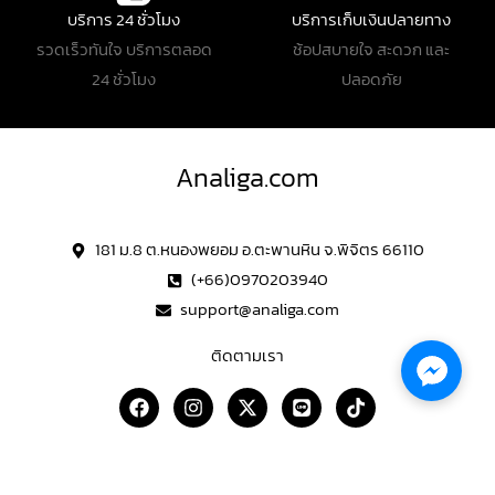
บริการ 24 ชั่วโมง
บริการเก็บเงินปลายทาง
รวดเร็วทันใจ บริการตลอด
ช้อปสบายใจ สะดวก และ
24 ชั่วโมง
ปลอดภัย
Analiga.com
181 ม.8 ต.หนองพยอม อ.ตะพานหิน จ.พิจิตร 66110
(+66)0970203940
support@analiga.com
ติดตามเรา
F
I
X
L
T
a
n
-
i
i
c
s
t
n
k
e
t
w
e
t
b
a
i
o
ข้อมูลเพิ่มเติม