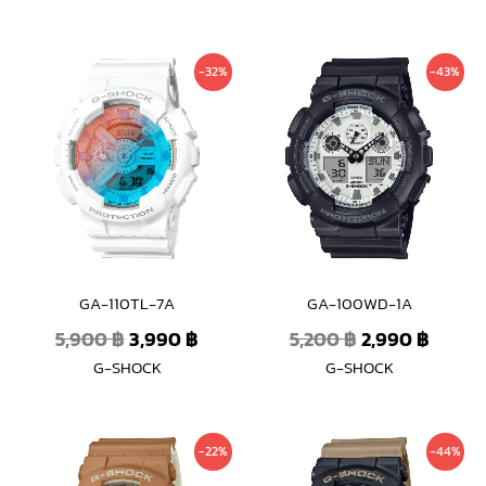
Original
Current
Original
Curre
-32%
-43%
price
price
price
price
was:
is:
was:
is:
5,900 ฿.
3,990 ฿.
5,200 ฿.
2,990 
GA-110TL-7A
GA-100WD-1A
5,900
฿
3,990
฿
5,200
฿
2,990
฿
G-SHOCK
G-SHOCK
Original
Current
Original
Curre
-22%
-44%
price
price
price
price