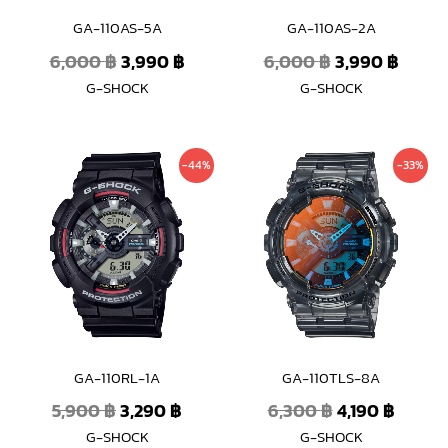
GA-110AS-5A
GA-110AS-2A
6,000
฿
3,990
฿
6,000
฿
3,990
฿
G-SHOCK
G-SHOCK
Original
Current
Original
Curre
-44%
-33%
price
price
price
price
was:
is:
was:
is:
5,900 ฿.
3,290 ฿.
6,300 ฿.
4,190 ฿
GA-110RL-1A
GA-110TLS-8A
5,900
฿
3,290
฿
6,300
฿
4,190
฿
G-SHOCK
G-SHOCK