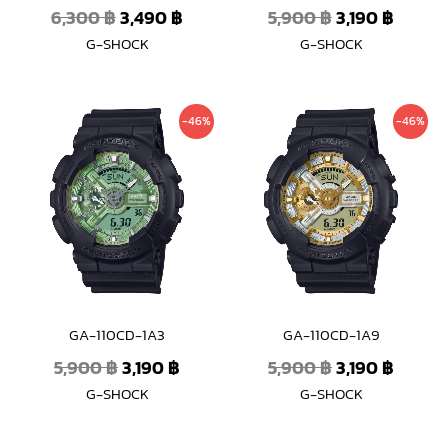
6,300
฿
3,490
฿
5,900
฿
3,190
฿
G-SHOCK
G-SHOCK
Original
Current
Original
Curre
-46%
-46%
price
price
price
price
was:
is:
was:
is:
5,900 ฿.
3,190 ฿.
5,900 ฿.
3,190 ฿
GA-110CD-1A3
GA-110CD-1A9
5,900
฿
3,190
฿
5,900
฿
3,190
฿
G-SHOCK
G-SHOCK