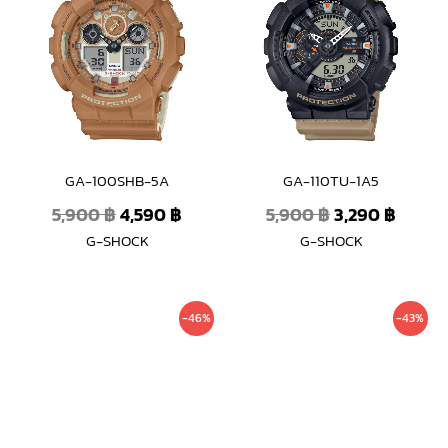
was:
is:
was:
is:
5,900 ฿.
4,590 ฿.
5,900 ฿.
3,290 
GA-100SHB-5A
GA-110TU-1A5
5,900
฿
4,590
฿
5,900
฿
3,290
฿
G-SHOCK
G-SHOCK
Original
Current
Original
Curre
-46%
-43%
price
price
price
price
was:
is:
was:
is:
6,300 ฿.
3,390 ฿.
5,900 ฿.
3,390 