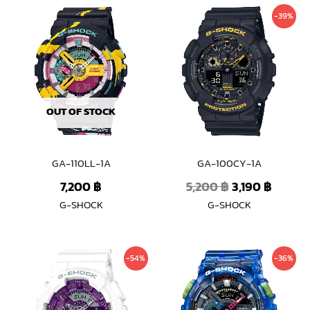
Original
Curren
-39%
price
price
was:
is:
5,200 ฿.
3,190 ฿
OUT OF STOCK
GA-110LL-1A
GA-100CY-1A
7,200
฿
5,200
฿
3,190
฿
G-SHOCK
G-SHOCK
Original
Current
Original
Curre
-54%
-36%
price
price
price
price
was:
is:
was:
is:
6,300 ฿.
2,890 ฿.
5,900 ฿.
3,790 