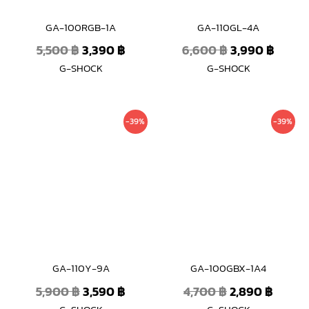
GA-100RGB-1A
GA-110GL-4A
5,500
฿
3,390
฿
6,600
฿
3,990
฿
G-SHOCK
G-SHOCK
Original
Current
Original
Curre
-39%
-39%
price
price
price
price
was:
is:
was:
is:
5,900 ฿.
3,590 ฿.
4,700 ฿.
2,890 
GA-110Y-9A
GA-100GBX-1A4
5,900
฿
3,590
฿
4,700
฿
2,890
฿