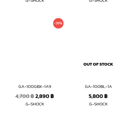
G-SHOCK
G-SHOCK
Original
Current
-39%
price
price
was:
is:
4,700 ฿.
2,890 ฿.
OUT OF STOCK
GA-100GBX-1A9
GA-100BL-1A
4,700
฿
2,890
฿
5,800
฿
G-SHOCK
G-SHOCK