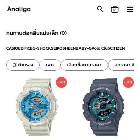
Skip
0
to
content
ทนทานต่อคลื่นแม่เหล็ก
(
0
)
CASIO
EDIFICE
G-SHOCK
SEIKO
SHEEN
BABY-G
Polo Club
CITIZEN
ตัวกรอง
เพศ
เลือกซื้อตามราคา
ลดราคา & ข
Original
Current
Original
Curre
-34%
-34%
price
price
price
price
was:
is:
was:
is:
6,000 ฿.
3,990 ฿.
6,000 ฿.
3,990