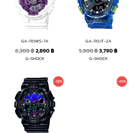
GA-110WS-7A
GA-110JT-2A
6,300
฿
2,890
฿
5,900
฿
3,790
฿
G-SHOCK
G-SHOCK
Original
Current
Original
Curre
-38%
-40%
price
price
price
price
was:
is:
was:
is:
5,500 ฿.
3,390 ฿.
6,600 ฿.
3,990