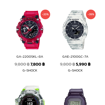
Original
Current
Original
Curren
-20%
-39%
price
price
price
price
was:
is:
was:
is:
9,800 ฿.
7,800 ฿.
9,800 ฿.
5,990 ฿
GA-2200SKL-8A
GAE-2100GC-7A
9,800
฿
7,800
฿
9,800
฿
5,990
฿
G-SHOCK
G-SHOCK