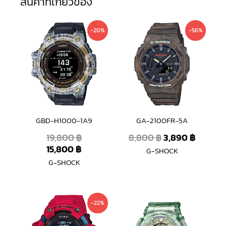
สินค้าที่เกี่ยวข้อง
Original
Current
Original
Curren
-20%
-56%
price
price
price
price
was:
is:
was:
is:
19,800 ฿.
15,800 ฿.
8,800 ฿.
3,890 ฿
GBD-H1000-1A9
GA-2100FR-5A
19,800
฿
8,800
฿
3,890
฿
15,800
฿
G-SHOCK
G-SHOCK
Current
Original
-22%
price
price
is:
was: