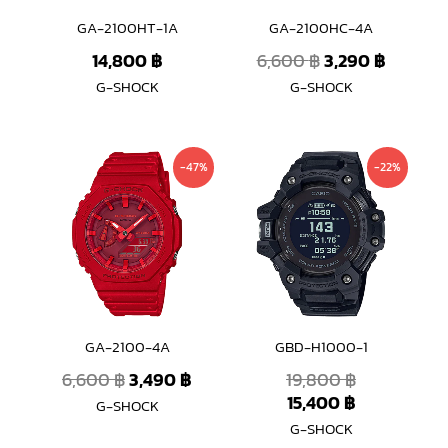
GA-2100HT-1A
GA-2100HC-4A
14,800
฿
6,600
฿
3,290
฿
G-SHOCK
G-SHOCK
Original
Current
Current
Original
-47%
-22%
price
price
price
price
was:
is:
is:
was:
6,600 ฿.
3,490 ฿.
15,400 ฿.
19,800 ฿.
GA-2100-4A
GBD-H1000-1
6,600
฿
3,490
฿
19,800
฿
15,400
฿
G-SHOCK
G-SHOCK