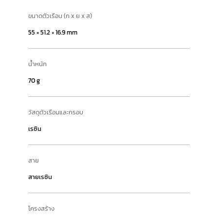
ขนาดตัวเรือน (ก x ย x ส)
55 × 51.2 × 16.9 mm
น้ำหนัก
70 g
วัสดุตัวเรือนและกรอบ
เรซิน
สาย
สายเรซิน
โครงสร้าง