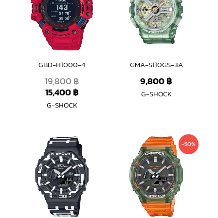
15,400 ฿.
19,800 ฿.
GBD-H1000-4
GMA-S110GS-3A
19,800
฿
9,800
฿
15,400
฿
G-SHOCK
G-SHOCK
Original
Curren
-50%
price
price
was:
is:
6,600 ฿.
3,290 ฿