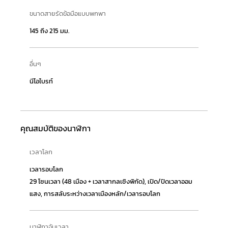
ขนาดสายรัดข้อมือแบบพกพา
145 ถึง 215 มม.
อื่นๆ
นีโอไบรท์
คุณสมบัติของนาฬิกา
เวลาโลก
เวลารอบโลก
29 โซนเวลา (48 เมือง + เวลาสากลเชิงพิกัด), เปิด/ปิดเวลาออม
แสง, การสลับระหว่างเวลาเมืองหลัก/เวลารอบโลก
นาฬิกาจับเวลา