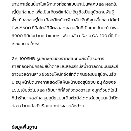
นาฬิกาเรือนนี้มาในแพ็กเกจที่ออกแบบมาเป็นพิเศษ และผลิตใน
ญี่ปุ่นทั้งหมด เพื่อเป็นเกียรติแก่ชิบะอินุ ซึ่งเป็นสุนัขสายพันธุ์
พื้นเมืองของญี่ปุ่น เลือกดีไซน์นาฬิกาชิบะอินุที่คุณชื่นชอบ ได้แก่
DW-5600 ที่มีสไตล์ดิจิตอลสุดคลาสสิกที่เป็นเอกลักษณ์, DW-
6900 ที่มีปุ่มด้านหน้าและกราฟสามอัน หรือรุ่น
GA-100
ที่มีตัว
เรือนขนาดใหญ่
GA-100SHB
: รูปลักษณ์ของอากะชิบะที่มีสีงาได้รับการ
ถ่ายทอดผ่านกรอบสีน้ำตาลและสองสีที่มีสีน้ำตาลด้านบนและสี
ขาวนวลด้านล่าง ซึ่งชวนให้นึกถึงสีที่ตัดกันของขนสุนัขพันธุ์ชิ
บะอินุ หน้าปัดนาฬิกาแสดงให้เห็นหน้าของสุนัขชิบะอินุ ด้วยจอ
LCD, เข็มชั่วโมง และเข็มนาทีที่สื่อถึงดวงตาและจมูกด้วยดีไซน์
ที่น่ารักน่าหลงใหล รูปสุนัขแบบเต็มตัวยังโดดเด่นอยู่บนหน้าปัด
ย่อย ด้านหลังตัวเรือน และห่วงสายอีกด้วย
ข้อมูลพื้นฐาน