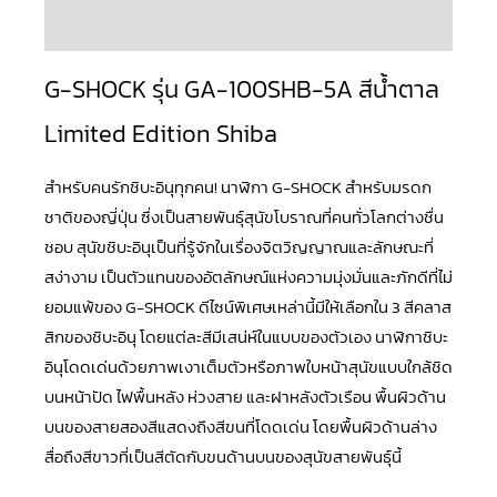
บทวิจารณ์ (0)
G-SHOCK รุ่น GA-100SHB-5A สีน้ำตาล
Limited Edition Shiba
สำหรับคนรักชิบะอินุทุกคน! นาฬิกา
G-SHOCK
สำหรับมรดก
ชาติของญี่ปุ่น ซึ่งเป็นสายพันธุ์สุนัขโบราณที่คนทั่วโลกต่างชื่น
ชอบ สุนัขชิบะอินุเป็นที่รู้จักในเรื่องจิตวิญญาณและลักษณะที่
สง่างาม เป็นตัวแทนของอัตลักษณ์แห่งความมุ่งมั่นและภักดีที่ไม่
ยอมแพ้ของ G-SHOCK ดีไซน์พิเศษเหล่านี้มีให้เลือกใน 3 สีคลาส
สิกของชิบะอินุ โดยแต่ละสีมีเสน่ห์ในแบบของตัวเอง นาฬิกาชิบะ
อินุโดดเด่นด้วยภาพเงาเต็มตัวหรือภาพใบหน้าสุนัขแบบใกล้ชิด
บนหน้าปัด ไฟพื้นหลัง ห่วงสาย และฝาหลังตัวเรือน พื้นผิวด้าน
บนของสายสองสีแสดงถึงสีขนที่โดดเด่น โดยพื้นผิวด้านล่าง
สื่อถึงสีขาวที่เป็นสีตัดกับขนด้านบนของสุนัขสายพันธุ์นี้