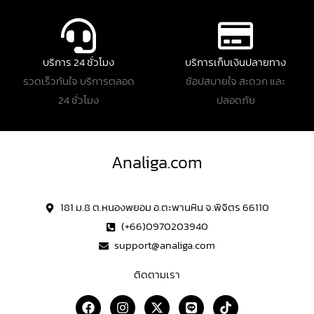
บริการ 24 ชั่วโมง
บริการเก็บเงินปลายทาง
รวดเร็วทันใจ บริการตลอด
ช้อปสบายใจ สะดวก และ
24 ชั่วโมง
ปลอดภัย
Analiga.com
181 ม.8 ต.หนองพยอม อ.ตะพานหิน จ.พิจิตร 66110
(+66)0970203940
support@analiga.com
ติดตามเรา
F
I
X
L
T
a
n
-
i
i