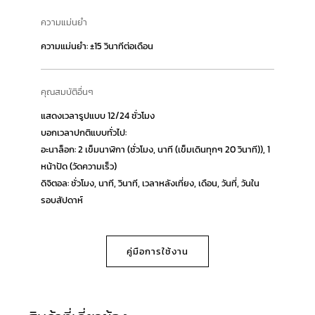
ความแม่นยำ
ความแม่นยำ: ±15 วินาทีต่อเดือน
คุณสมบัติอื่นๆ
แสดงเวลารูปแบบ 12/24 ชั่วโมง
บอกเวลาปกติแบบทั่วไป:
อะนาล็อก: 2 เข็มนาฬิกา (ชั่วโมง, นาที (เข็มเดินทุกๆ 20 วินาที)), 1
หน้าปัด (วัดความเร็ว)
ดิจิตอล: ชั่วโมง, นาที, วินาที, เวลาหลังเที่ยง, เดือน, วันที่, วันใน
รอบสัปดาห์
คู่มือการใช้งาน