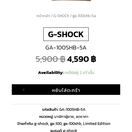
จำนวน
หน้าหลัก
/
G-SHOCK
/ ga-100shb-5a
Original
Current
ga-
G-SHOCK
100shb-
price
price
5a
GA-100SHB-5A
ชิ้น
was:
is:
5,900
฿
4,590
฿
5,900 ฿.
4,590 ฿.
Availability:
เหลืออยู่ 2 เท่านั้น
+
หยิบใส่ตะกร้า
รหัสสินค้า:
GA-100SHB-5A
หมวดหมู่:
นาฬิกาผู้ชาย
,
ลดราคา
ป้ายกำกับ:
g-shock
,
ga-100
,
ga-100shb
,
Limited Edition
แบรนด์:
g-shock