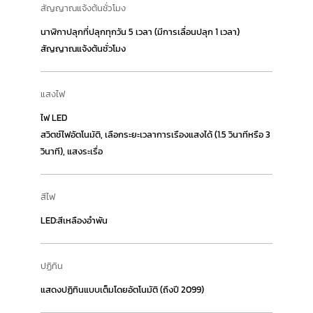
สัญญาณแจ้งต้นชั่วโมง
นาฬิกาปลุกที่ปลุกทุกวัน 5 เวลา (มีการเลื่อนปลุก 1 เวลา)
สัญญาณแจ้งต้นชั่วโมง
แสงไฟ
ไฟ LED
สวิตช์ไฟอัตโนมัติ, เลือกระยะเวลาการเรืองแสงได้ (1.5 วินาทีหรือ 3
วินาที), แสงระเรื่อ
สีไฟ
LED:สีเหลืองอำพัน
ปฏิทิน
แสดงปฏิทินแบบเต็มโดยอัตโนมัติ (ถึงปี 2099)