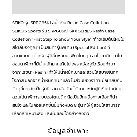
บทวิจารณ์ (0)
SEIKO รุ่น SRPG85K1 สีน้ำเงิน Resin Case Colletion
SEIKO
5 Sports
รุ่น SRPG85K1
SKX SERIES
Resin Case
Colletion “First Step To Show Your Stye” “ก้าวเริ่มต้นใหม่ใน
สไตล์ของคุณ” เป็นสินค้ารุ่นพิเศษ (Special Edition) ที่
ออกแบบมาสำหรับ ผู้ที่ชื่นชอบนาฬิกาในกลุ่ม ออโตเมติก แต่ไม่
ชอบนาฬิกาที่มีน้ำหนักมากเกินไป เพราะวัสดุตัวเรือนทำมา
จาก”เรซิน” (Resin) ทำให้มีน้ำหนักเบาและสวมใส่สบายในทุก
โอกาส นอกจากน้ำหนักที่เบาแล้ว ในส่วนของราคาเมื่อเทียบกับ
วัสดูอื่นๆ ยังเป็นรุ่นที่ ราคาจับต้องได้ เหมาะกับผู้ที่เริ่มต้นหันมา
สวมใส่นาพิการะบบออโตเมติก ถือเป็นอีกหนึ่งทางเลือกที่น่า
สนใจ และในคอลเลกชั่นนี้มีทั้งหมด 8 รุ่น ที่ให้ผู้สวมใส่สามารถ
เลือกสีที่เหมาะสม และชื่นชอบได้อย่างลงตัว
ข้อมูลจำเพาะ