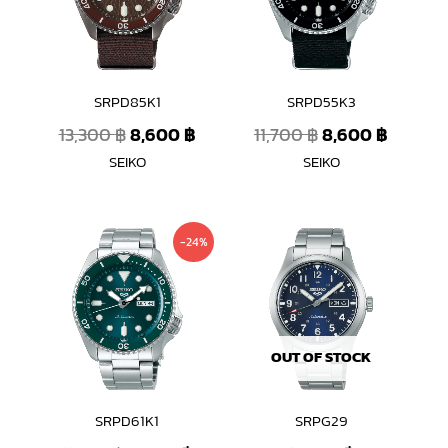
SRPD85K1
SRPD55K3
13,300
฿
8,600
฿
11,700
฿
8,600
฿
SEIKO
SEIKO
Original
Current
-24%
price
price
was:
is:
11,700 ฿.
8,900 ฿.
OUT OF STOCK
SRPD61K1
SRPG29