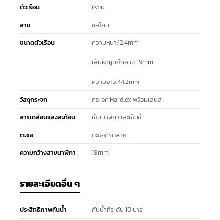
ตัวเรือน
เรซิน
สาย
ซิลิโคน
ขนาดตัวเรือน
ความหนา:12.4mm
เส้นผ่าศูนย์กลาง:39mm
ความยาว:44.2mm
วัสดุกระจก
กระจก Hardlex พร้อมเลนส์
สารเคลือบแสงสะท้อน
เข็มนาฬิกาและเข็มชี้
ตะขอ
ตะขอกรัดสาย
ความกว้างสายนาฬิกา
18mm
รายละเอียดอื่น ๆ
ประสิทธิภาพกันน้ำ
กันน้ำที่ระดับ 10 บาร์