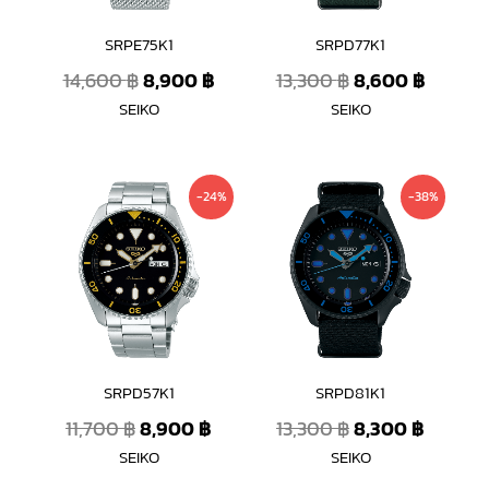
SRPE75K1
SRPD77K1
14,600
฿
8,900
฿
13,300
฿
8,600
฿
SEIKO
SEIKO
Original
Current
Original
Curren
-24%
-38%
price
price
price
price
was:
is:
was:
is:
11,700 ฿.
8,900 ฿.
13,300 ฿.
8,300 
SRPD57K1
SRPD81K1
11,700
฿
8,900
฿
13,300
฿
8,300
฿
SEIKO
SEIKO