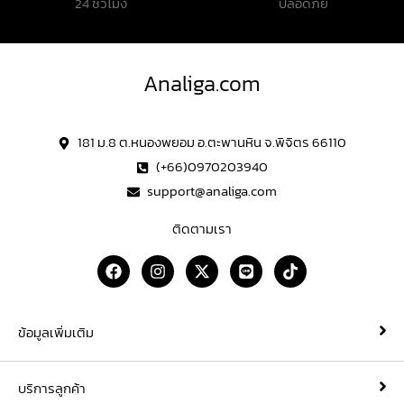
24 ชั่วโมง
ปลอดภัย
Analiga.com
181 ม.8 ต.หนองพยอม อ.ตะพานหิน จ.พิจิตร 66110
(+66)0970203940
support@analiga.com
ติดตามเรา
F
I
X
L
T
a
n
-
i
i
c
s
t
n
k
e
t
w
e
t
b
a
i
o
ข้อมูลเพิ่มเติม
o
g
t
k
o
r
t
k
a
e
บริการลูกค้า
m
r