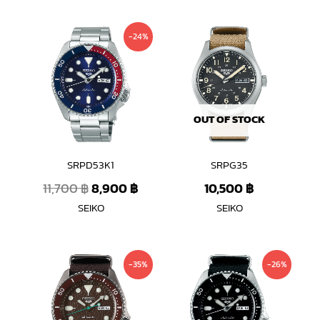
Original
Current
-24%
price
price
was:
is:
11,700 ฿.
8,900 ฿.
OUT OF STOCK
SRPD53K1
SRPG35
11,700
฿
8,900
฿
10,500
฿
SEIKO
SEIKO
Original
Current
Original
Curren
-35%
-26%
price
price
price
price
was:
is:
was:
is:
13,300 ฿.
8,600 ฿.
11,700 ฿.
8,600 