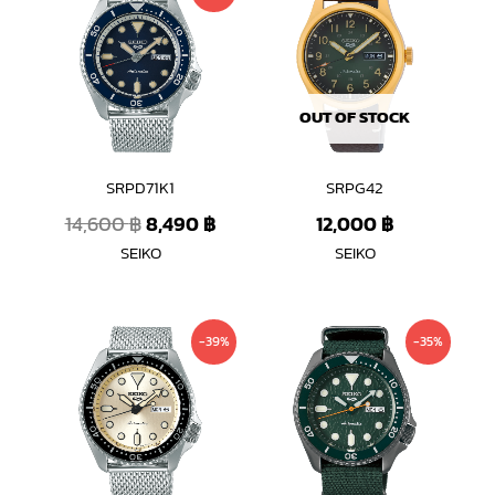
price
price
was:
is:
14,600 ฿.
8,490 ฿.
OUT OF STOCK
SRPD71K1
SRPG42
14,600
฿
8,490
฿
12,000
฿
SEIKO
SEIKO
Original
Current
Original
Curren
-39%
-35%
price
price
price
price
was:
is:
was:
is:
14,600 ฿.
8,900 ฿.
13,300 ฿.
8,600 