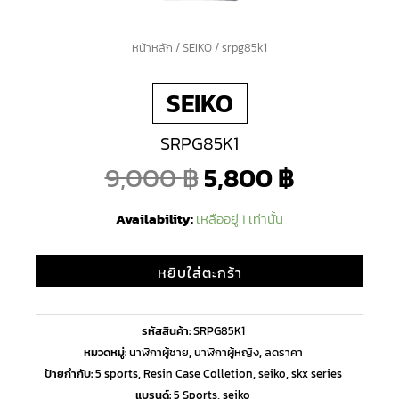
จำนวน
หน้าหลัก
/
SEIKO
/ srpg85k1
Original
Current
srpg85k1
SEIKO
ชิ้น
price
price
SRPG85K1
was:
is:
9,000
฿
5,800
฿
9,000 ฿.
5,800 ฿.
Availability:
เหลืออยู่ 1 เท่านั้น
หยิบใส่ตะกร้า
รหัสสินค้า:
SRPG85K1
หมวดหมู่:
นาฬิกาผู้ชาย
,
นาฬิกาผู้หญิง
,
ลดราคา
ป้ายกำกับ:
5 sports
,
Resin Case Colletion
,
seiko
,
skx series
แบรนด์:
5 Sports
,
seiko