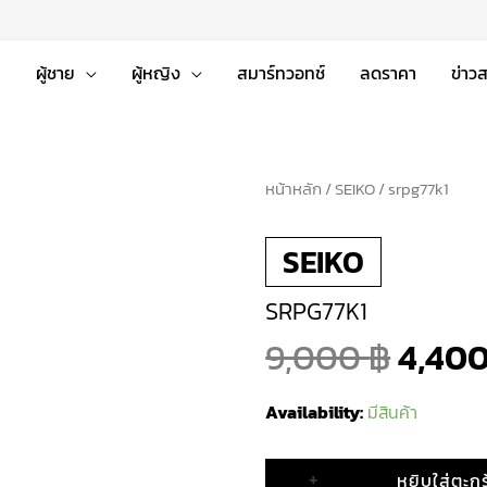
่
ผู้ชาย
ผู้หญิง
สมาร์ทวอทช์
ลดราคา
ข่าว
หน้าหลัก
จำนวน
/
SEIKO
/ srpg77k1
Origi
srpg77k1
SEIKO
ชิ้น
price
SRPG77K1
was:
9,000
฿
4,40
9,000
Availability:
มีสินค้า
+
หยิบใส่ตะกร