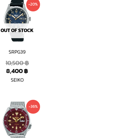
Current
Original
-20%
price
price
is:
was:
.
.
8,400 ฿.
10,500 ฿.
OUT OF STOCK
SRPG39
10,500
฿
8,400
฿
SEIKO
Current
Original
-36%
price
price
is:
was:
.
.
9,400 ฿.
14,600 ฿.