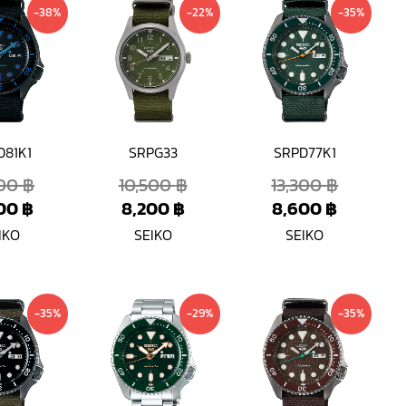
Current
Original
Current
Original
Current
Original
-38%
-22%
-35%
price
price
price
price
price
price
is:
was:
is:
was:
is:
was:
8,300 ฿.
13,300 ฿.
8,200 ฿.
10,500 ฿.
8,600 ฿
13,300 ฿
D81K1
SRPG33
SRPD77K1
300
฿
10,500
฿
13,300
฿
300
฿
8,200
฿
8,600
฿
IKO
SEIKO
SEIKO
Current
Original
Original
Current
Current
Original
-35%
-29%
-35%
price
price
price
price
price
price
is:
was:
was:
is:
is:
was:
8,600 ฿.
13,300 ฿.
12,100 ฿.
8,600 ฿.
8,600 ฿
13,300 ฿