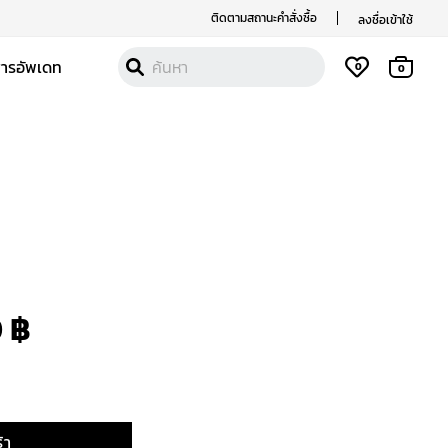
ติดตามสถานะคำสั่งซื้อ
ลงชื่อเข้าใช้
สารอัพเดท
0
0
nal
Current
price
is:
0
฿
 ฿.
4,400 ฿.
้า