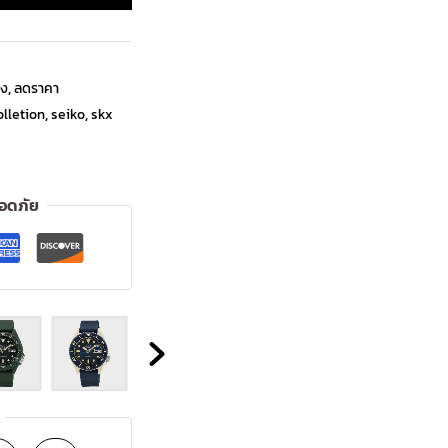
ิง
,
ลดราคา
lletion
,
seiko
,
skx
ลอดภัย