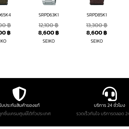
D65K4
SRPD63K1
SRPD85K1
300
฿
12,100
฿
13,300
฿
600
฿
8,600
฿
8,600
฿
IKO
SEIKO
SEIKO
รับประกันสินค้าของแท้
บริการ 24 ชั่วโมง
ทุกชิ้นเครมศูนย์ได้ทั่วประเทศ
รวดเร็วทันใจ บริการตลอด 24