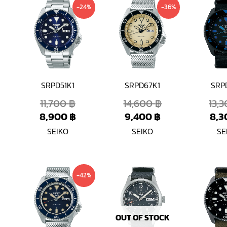
Original
Current
Current
Original
-24%
-36%
price
price
price
price
was:
is:
is:
was:
11,700 ฿.
8,900 ฿.
9,400 ฿.
14,600 ฿.
SRPD51K1
SRPD67K1
SRP
11,700
฿
14,600
฿
13,
8,900
฿
9,400
฿
8,
SEIKO
SEIKO
SE
Current
Original
-42%
price
price
is:
was:
8,490 ฿.
14,600 ฿.
OUT OF STOCK