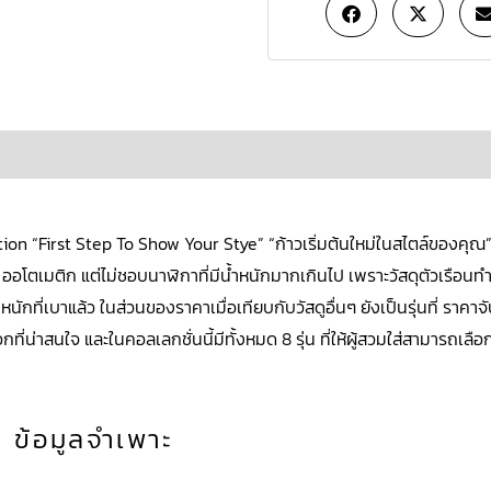
ข้อมูลเพิ่มเติม
บทวิจารณ์ (0)
on “First Step To Show Your Stye” “ก้าวเริ่มต้นใหม่ในสไตล์ของคุณ” เ
ม ออโตเมติก แต่ไม่ชอบนาฬิกาที่มีน้ำหนักมากเกินไป เพราะวัสดุตัวเรือน
ี่เบาแล้ว ในส่วนของราคาเมื่อเทียบกับวัสดูอื่นๆ ยังเป็นรุ่นที่ ราคาจับต
่น่าสนใจ และในคอลเลกชั่นนี้มีทั้งหมด 8 รุ่น ที่ให้ผู้สวมใส่สามารถเลือก
ข้อมูลจำเพาะ