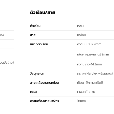
ตัวเรือน/สาย
ตัวเรือน
เรซิน
เอง
สาย
ซิลิโคน
ขนาดตัวเรือน
ความหนา:12.4mm
เส้นผ่าศูนย์กลาง:39mm
ดูอัลไทม์)
ความยาว:44.2mm
วัสดุกระจก
กระจก Hardlex พร้อมเลนส์
สารเคลือบแสงสะท้อน
เข็มนาฬิกาและเข็มชี้
ตะขอ
ตะขอกรัดสาย
ความกว้างสายนาฬิกา
18mm