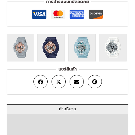
การชำระเงินที่ปลอดภัย
แชร์สินค้า
คำอธิบาย
ข้อมูลเพิ่มเติม