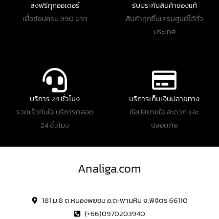
ส่งฟรีทุกออเดอร์
รับประกันสินค้าของแท้
เมื่อช้อปครบ 990 บาท
สินค้าทุกชิ้นเครมศูนย์ได้ทั่ว
ประเทศ
บริการ 24 ชั่วโมง
บริการเก็บเงินปลายทาง
รวดเร็วทันใจ บริการตลอด
ช้อปสบายใจ สะดวก และ
24 ชั่วโมง
ปลอดภัย
Analiga.com
181 ม.8 ต.หนองพยอม อ.ตะพานหิน จ.พิจิตร 66110
(+66)0970203940