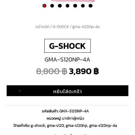
จำนวน
หน้าหลัก
/
G-SHOCK
/ gma-s120np-4a
Original
Current
gma-
G-SHOCK
s120np-
price
price
4a
GMA-S120NP-4A
ชิ้น
was:
is:
8,800
฿
3,890
฿
8,800 ฿.
3,890 ฿.
+
หยิบใส่ตะกร้า
รหัสสินค้า:
GMA-S120NP-4A
หมวดหมู่:
นาฬิกาผู้หญิง
ป้ายกำกับ:
g-shock
,
gma-s120
,
gma-s120np
,
gma-s120np-4a