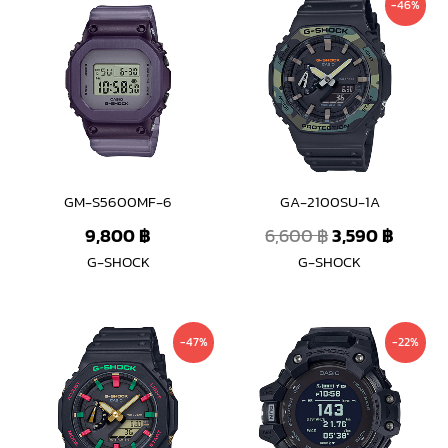
-46%
price
price
was:
is:
6,600 ฿.
3,590 
GM-S5600MF-6
GA-2100SU-1A
9,800
฿
6,600
฿
3,590
฿
G-SHOCK
G-SHOCK
Original
Current
Original
Curre
-47%
-22%
price
price
price
price
was:
is:
was:
is:
6,600 ฿.
3,490 ฿.
19,800 ฿.
15,40