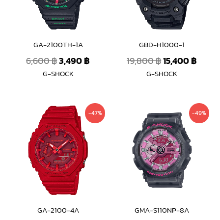
GA-2100TH-1A
GBD-H1000-1
6,600
฿
3,490
฿
19,800
฿
15,400
฿
G-SHOCK
G-SHOCK
Original
Current
Original
Curre
-47%
-49%
price
price
price
price
was:
is:
was:
is:
6,600 ฿.
3,490 ฿.
8,800 ฿.
4,490 
GA-2100-4A
GMA-S110NP-8A