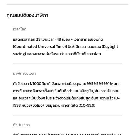
คุณสมบัติของนาฬิกา
เวลาโลก
แสดงเวลาโลก 29 โซนเวลา (48 เมือง + เวลาสากลเชิงพิกัด
(Coordinated Universal Time)) ปิด/เปิดเวลาออมแสง (Daylight
saving) แสดงเวลาสลับกันระหว่างเวลาที่บ้านกับเวลาโลก
นาฬิกาจับเวลา
ตัวจับเวลา 1/1000 วินาที จับเวลาต่อเนื่องสูงสุด: 99:59’59.999” โหมด
การจับเวลา: จับเวลาตั้งแต่เริ่มต้นถึงตำแหน่งปัจจุบัน, จับเวลาเป็นรอบ
และจับเวลาเป็นช่วงๆ ในระหว่างจุดเริ่มต้นถึงสิ้นสุด อื่นๆ: ความเร็ว (0-
1998 หน่วย/ชั่วโมง), ข้อมูลระยะทางที่ใส่ได้ (0.0-99.9)
ตัวนับเวลา