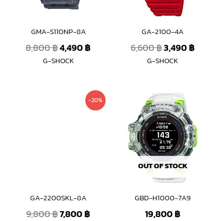
GMA-S110NP-8A
GA-2100-4A
8,800
฿
4,490
฿
6,600
฿
3,490
฿
G-SHOCK
G-SHOCK
Original
Current
-20%
price
price
was:
is:
9,800 ฿.
7,800 ฿.
OUT OF STOCK
GA-2200SKL-8A
GBD-H1000-7A9
9,800
฿
7,800
฿
19,800
฿