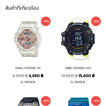
สินค้าที่เกี่ยวข้อง
Original
Current
Original
Curre
-49%
-22%
price
price
price
price
was:
is:
was:
is:
8,800 ฿.
4,490 ฿.
19,800 ฿.
15,40
GMA-S110SR-7A
GBD-H1000-1A7
8,800
฿
4,490
฿
19,800
฿
15,400
฿
G-SHOCK
G-SHOCK
Original
Current
Original
Curre
-20%
-44%
price
price
price
price