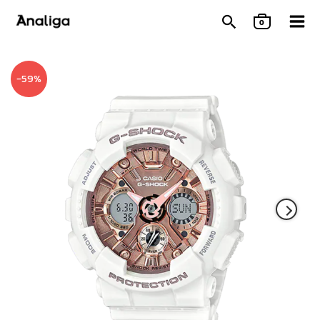
Skip
0
to
content
-59%