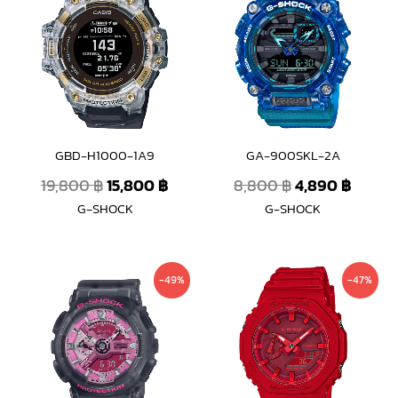
was:
is:
was:
is:
19,800 ฿.
15,800 ฿.
8,800 ฿.
4,890 
GBD-H1000-1A9
GA-900SKL-2A
19,800
฿
15,800
฿
8,800
฿
4,890
฿
G-SHOCK
G-SHOCK
Original
Current
Original
Curre
-49%
-47%
price
price
price
price
was:
is:
was:
is:
8,800 ฿.
4,490 ฿.
6,600 ฿.
3,490 