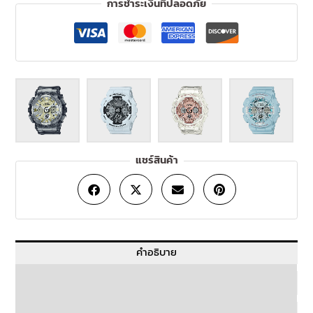
การชำระเงินที่ปลอดภัย
แชร์สินค้า
คำอธิบาย
ข้อมูลเพิ่มเติม