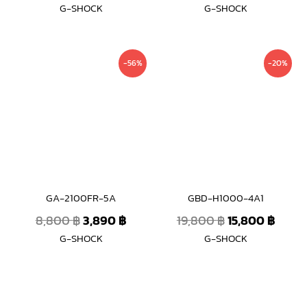
G-SHOCK
G-SHOCK
Original
Current
Original
Curre
-56%
-20%
price
price
price
price
was:
is:
was:
is:
8,800 ฿.
3,890 ฿.
19,800 ฿.
15,80
GA-2100FR-5A
GBD-H1000-4A1
8,800
฿
3,890
฿
19,800
฿
15,800
฿
G-SHOCK
G-SHOCK