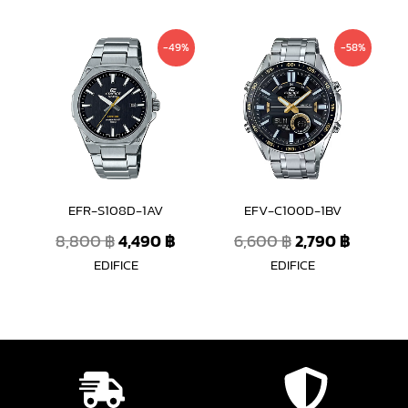
Original
Current
Original
Curren
-49%
-58%
price
price
price
price
was:
is:
was:
is:
8,800 ฿.
4,490 ฿.
6,600 ฿.
2,790 ฿
EFR-S108D-1AV
EFV-C100D-1BV
8,800
฿
4,490
฿
6,600
฿
2,790
฿
EDIFICE
EDIFICE