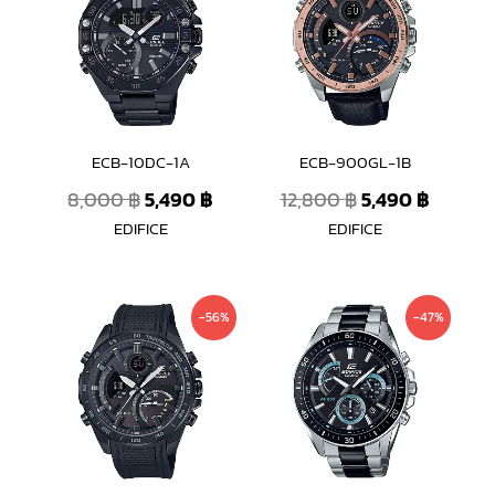
was:
is:
was:
is:
8,000 ฿.
5,490 ฿.
12,800 ฿.
5,490 ฿
ECB-10DC-1A
ECB-900GL-1B
8,000
฿
5,490
฿
12,800
฿
5,490
฿
EDIFICE
EDIFICE
Original
Current
Original
Curren
-56%
-47%
price
price
price
price
was:
is:
was:
is:
14,800 ฿.
6,490 ฿.
6,800 ฿.
3,590 ฿