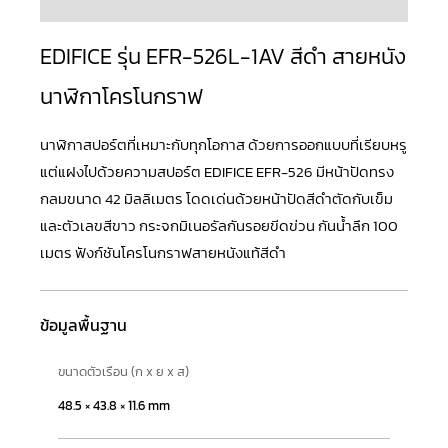
EDIFICE รุ่น EFR-526L-1AV สีดำ สายหนัง
นาฬิกาโครโนกราฟ
นาฬิกาสปอร์ตที่เหมาะกับทุกโอกาส ด้วยการออกแบบที่เรียบหรู
แต่แฝงไปด้วยความสปอร์ต
EDIFICE
EFR-526 มีหน้าปัดทรง
กลมขนาด 42 มิลลิเมตร โดดเด่นด้วยหน้าปัดสีดำตัดกับเข็ม
และตัวเลขสีขาว กระจกมิเนอรัลกันรอยขีดข่วน กันน้ำลึก 100
เมตร ฟังก์ชันโครโนกราฟสายหนังแท้สีดำ
ข้อมูลพื้นฐาน
ขนาดตัวเรือน (ก x ย x ส)
48.5 × 43.8 × 11.6 mm