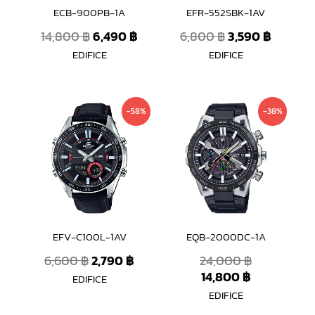
ECB-900PB-1A
EFR-552SBK-1AV
14,800
฿
6,490
฿
6,800
฿
3,590
฿
EDIFICE
EDIFICE
Original
Current
Current
Original
-58%
-38%
price
price
price
price
was:
is:
is:
was:
6,600 ฿.
2,790 ฿.
14,800 ฿.
24,000 ฿.
EFV-C100L-1AV
EQB-2000DC-1A
6,600
฿
2,790
฿
24,000
฿
14,800
฿
EDIFICE
EDIFICE