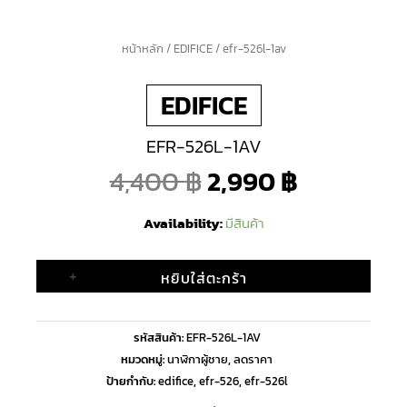
จำนวน
หน้าหลัก
/
EDIFICE
/ efr-526l-1av
Original
Current
efr-
EDIFICE
526l-
price
price
1av
EFR-526L-1AV
ชิ้น
was:
is:
4,400
฿
2,990
฿
4,400 ฿.
2,990 ฿.
Availability:
มีสินค้า
+
หยิบใส่ตะกร้า
รหัสสินค้า:
EFR-526L-1AV
หมวดหมู่:
นาฬิกาผู้ชาย
,
ลดราคา
ป้ายกำกับ:
edifice
,
efr-526
,
efr-526l