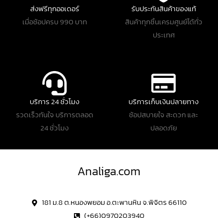
ส่งฟรีทุกออเดอร์
รับประกันสินค้าของแท้
เมื่อช้อปครบ 990 บาท
สินค้าทุกชิ้นเครมศูนย์ได้ทั่ว
ประเทศ
บริการ 24 ชั่วโมง
บริการเก็บเงินปลายทาง
รวดเร็วทันใจ บริการตลอด
ช้อปสบายใจ สะดวก และ
24 ชั่วโมง
ปลอดภัย
Analiga.com
181 ม.8 ต.หนองพยอม อ.ตะพานหิน จ.พิจิตร 66110
(+66)0970203940