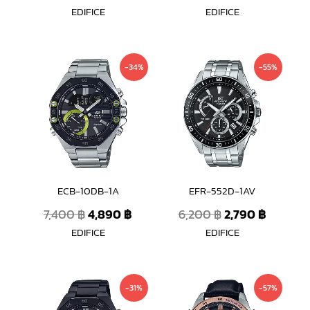
EDIFICE
EDIFICE
Original
Current
Original
Curren
-34%
-55%
price
price
price
price
was:
is:
was:
is:
7,400 ฿.
4,890 ฿.
6,200 ฿.
2,790 ฿
ECB-10DB-1A
EFR-552D-1AV
7,400
฿
4,890
฿
6,200
฿
2,790
฿
EDIFICE
EDIFICE
Original
Current
Original
Curren
-31%
-57%
price
price
price
price