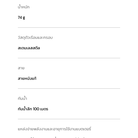
น้ำหนัก
74 g
วัสดุตัวเรือนและกรอบ
สเตนเลสสตีล
สาย
สายหนังแท้
กันน้ำ
กันน้ำลึก 100 เมตร
แหล่งจ่ายพลังงานและอายุการใช้งานแบตเตอรี่