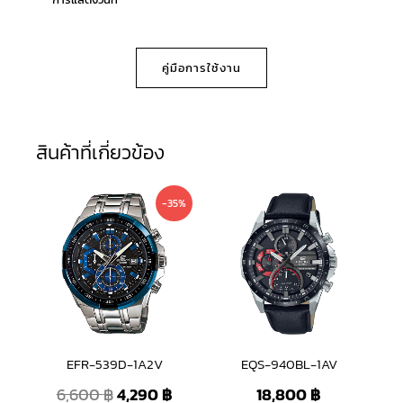
คู่มือการใช้งาน
สินค้าที่เกี่ยวข้อง
Original
Current
-35%
price
price
was:
is:
6,600 ฿.
4,290 ฿.
EFR-539D-1A2V
EQS-940BL-1AV
6,600
฿
4,290
฿
18,800
฿