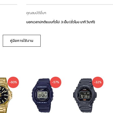
คุณสมบัติอื่นๆ
บอกเวลาปกติแบบทั่วไป: 3 เข็ม (ชั่วโมง นาที วินาที)
คู่มือการใช้งาน
Current
Original
Current
Original
Current
Original
-60%
-57%
-32%
price
price
price
price
price
price
is:
was:
is:
was:
is:
was:
1,290 ฿.
3,200 ฿.
690 ฿.
1,590 ฿.
890 ฿.
1,300 ฿.