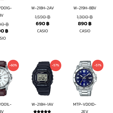
VD01G-
W-218H-2AV
W-219H-8BV
BV
1,590
฿
1,300
฿
690
฿
890
฿
200
฿
90
฿
CASIO
CASIO
SIO
Current
Original
Current
Original
Current
Original
-60%
-57%
-57%
price
price
price
price
price
price
is:
was:
is:
was:
is:
was:
990 ฿.
2,500 ฿.
690 ฿.
1,590 ฿.
1,190 ฿.
2,800 ฿.
VD01L-
W-218H-1AV
MTP-VD01D-
BV
2EV