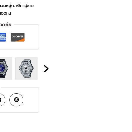
วดหมู่:
นาฬิกาผู้ชาย
100hd
ลอดภัย