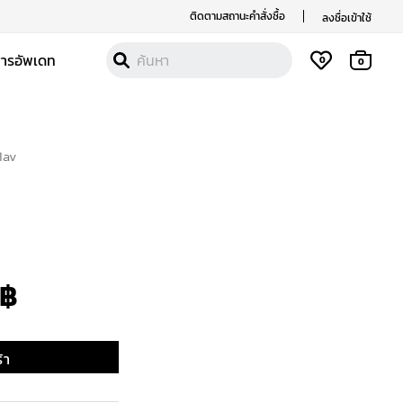
ติดตามสถานะคำสั่งซื้อ
ลงชื่อเข้าใช้
สารอัพเดท
0
0
1av
nal
Current
price
is:
฿
 ฿.
1,690 ฿.
้า