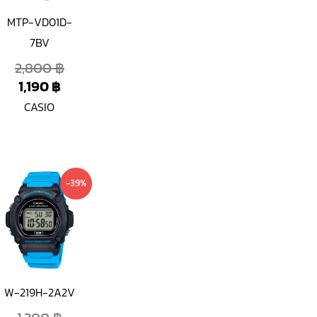
MTP-VD01D-
7BV
2,800
฿
1,190
฿
CASIO
Current
Original
-39%
price
price
is:
was:
790 ฿.
1,300 ฿.
W-219H-2A2V