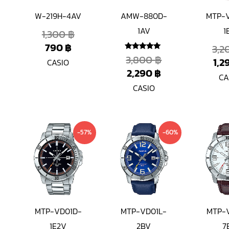
W-219H-4AV
AMW-880D-
MTP-
1AV
1
1,300
฿
790
฿
3,
3,800
฿
ให้คะแนน
1,2
CASIO
5
2,290
฿
ตั้งแต่ 1-5
CA
คะแนน
CASIO
Current
Original
Current
Original
-57%
-60%
price
price
price
price
is:
was:
is:
was:
1,190 ฿.
2,800 ฿.
990 ฿.
2,500 ฿.
MTP-VD01D-
MTP-VD01L-
MTP-
1E2V
2BV
7