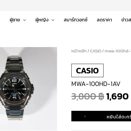
่
ผู้ชาย
ผู้หญิง
สมาร์ทวอทช์
ลดราคา
ข่าว
หน้าหลัก
จำนวน
/
CASIO
/ mwa-100hd-
Origi
mwa-
CASIO
100hd-
price
1av
MWA-100HD-1AV
ชิ้น
was:
3,800
฿
1,690
3,800
+
หยิบใส่ตะกร