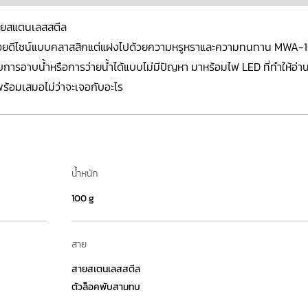
สายสแตนเลสสตีล
ด้วยดีไซน์แบบคลาสสิกแต่แฝงไปด้วยความหรูหราและความทนทาน MWA-1
ับการอาบน้ำหรือการว่ายน้ำได้แบบไม่มีปัญหา มาหร้อมไฟ LED ที่ทำให้อ่านง่
ร้อมเสมอไม่ว่าจะเจอกับอะไร
น้ำหนัก
100 g
สาย
สายสเตนเลสสตีล
ตัวล็อคพับสามทบ