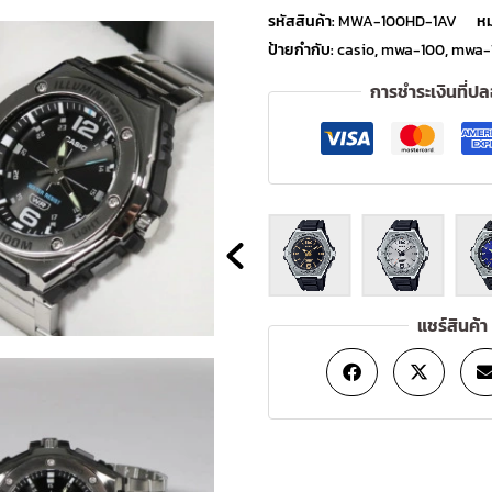
รหัสสินค้า:
MWA-100HD-1AV
หม
ป้ายกำกับ:
casio
,
mwa-100
,
mwa-
การชำระเงินที่ป
แชร์สินค้า