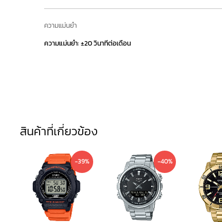
ความแม่นยำ
ความแม่นยำ: ±20 วินาทีต่อเดือน
สินค้าที่เกี่ยวข้อง
Current
Original
Current
Original
-39%
-40%
price
price
price
price
is:
was:
is:
was:
790 ฿.
1,300 ฿.
2,290 ฿.
3,800 ฿.