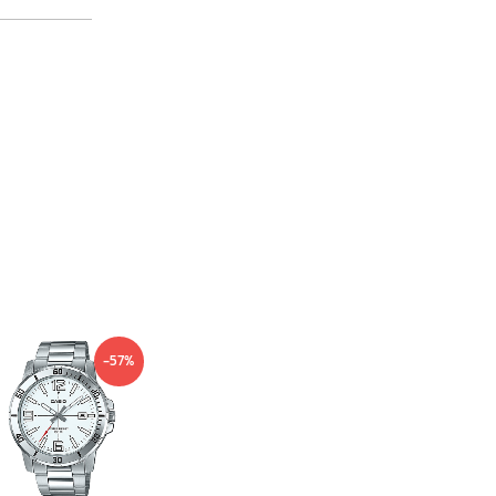
Current
Original
-57%
price
price
is:
was:
1,190 ฿.
2,800 ฿.