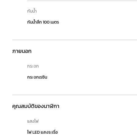
กันน้ำ
กันน้ำลึก 100 เมตร
ภายนอก
กระจก
กระจกเรซิน
คุณสมบัติของนาฬิกา
แสงไฟ
ไฟ LED แสงระเรื่อ