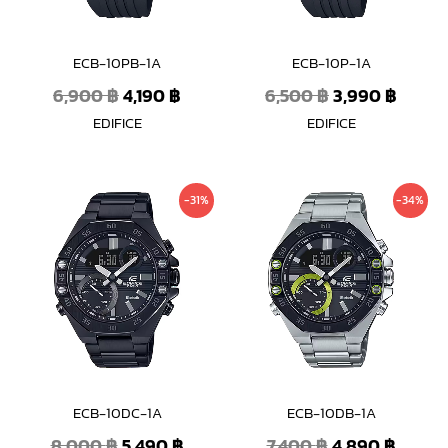
ECB-10PB-1A
ECB-10P-1A
6,900
฿
4,190
฿
6,500
฿
3,990
฿
EDIFICE
EDIFICE
Original
Current
Original
Curre
-31%
-34%
price
price
price
price
was:
is:
was:
is:
8,000 ฿.
5,490 ฿.
7,400 ฿.
4,890 
ECB-10DC-1A
ECB-10DB-1A
8,000
฿
5,490
฿
7,400
฿
4,890
฿