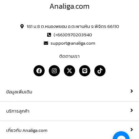
Analiga.com
181 ม.8 ต.หนองพยอม อ.ตะพานหิน จ.พิจิตร 66110
(+66)0970203940
support@analiga.com
ติดตามเรา
F
I
X
L
T
a
n
-
i
i
c
s
t
n
k
e
t
w
e
t
b
a
i
o
ข้อมูลเพิ่มเติม
o
g
t
k
o
r
t
k
a
e
บริการลูกค้า
m
r
เกี่ยวกับ Analiga.com