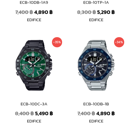
ECB-10DB-1A9
ECB-10TP-1A
7,400
฿
4,890
฿
8,300
฿
5,290
฿
EDIFICE
EDIFICE
Original
Current
Original
Curre
-35%
-34%
price
price
price
price
was:
is:
was:
is:
8,400 ฿.
5,490 ฿.
7,400 ฿.
4,890 
ECB-10DC-3A
ECB-10DB-1B
8,400
฿
5,490
฿
7,400
฿
4,890
฿
EDIFICE
EDIFICE