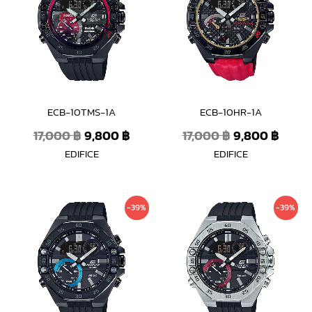
17,000 ฿.
9,800 ฿.
17,000 ฿.
9,800
ECB-10TMS-1A
ECB-10HR-1A
17,000
฿
9,800
฿
17,000
฿
9,800
฿
EDIFICE
EDIFICE
Original
Current
Original
Curre
-39%
-39%
price
price
price
price
was:
is:
was:
is:
6,900 ฿.
4,190 ฿.
6,500 ฿.
3,990 