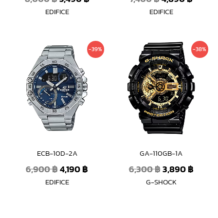
EDIFICE
EDIFICE
Original
Current
Original
Curre
-39%
-38%
price
price
price
price
was:
is:
was:
is:
6,900 ฿.
4,190 ฿.
6,300 ฿.
3,890 
ECB-10D-2A
GA-110GB-1A
6,900
฿
4,190
฿
6,300
฿
3,890
฿
EDIFICE
G-SHOCK