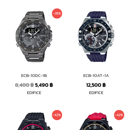
Original
Current
-35%
price
price
was:
is:
8,400 ฿.
5,490 ฿.
ECB-10DC-1B
ECB-10AT-1A
8,400
฿
5,490
฿
12,500
฿
EDIFICE
EDIFICE
Original
Current
Original
Curre
-42%
-42%
price
price
price
price
was:
is:
was:
is: