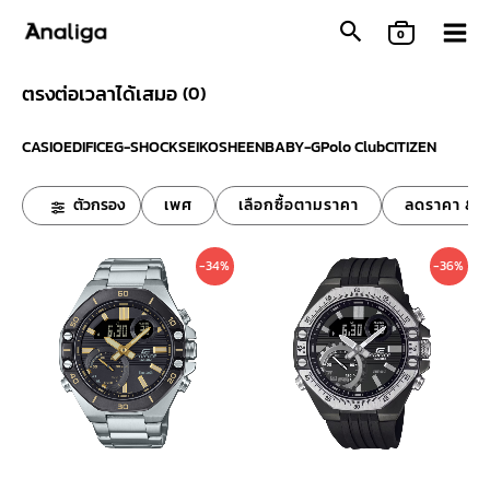
Skip
0
to
content
ตรงต่อเวลาได้เสมอ
(
0
)
CASIO
EDIFICE
G-SHOCK
SEIKO
SHEEN
BABY-G
Polo Club
CITIZEN
ตัวกรอง
เพศ
เลือกซื้อตามราคา
ลดราคา & ข
Original
Current
Original
Curre
-34%
-36%
price
price
price
price
was:
is:
was:
is:
7,400 ฿.
4,890 ฿.
8,300 ฿.
5,290 