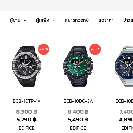
่
ผู้ชาย
ผู้หญิง
สมาร์ทวอทช์
ลดราคา
ข่าว
nal
ent
Current
Original
Current
Original
-36%
-35%
price
price
price
price
is:
was:
is:
was:
 ฿.
 ฿.
5,290 ฿.
8,300 ฿.
5,490 ฿.
8,400 ฿.
ECB-10TP-1A
ECB-10DC-3A
ECB-10
8,300
฿
8,400
฿
7,40
5,290
฿
5,490
฿
4,89
EDIFICE
EDIFICE
EDIFI