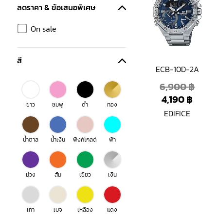
is:
was:
ลดราคา & ข้อเสนอพิเศษ
4,190 
6,900
On sale
สี
ECB-10D-2A
6,900
฿
4,190
฿
ขาว
ชมพู
ดำ
ทอง
EDIFICE
น้ำตาล
น้ำเงิน
พิงค์โกลด์
ฟ้า
ม่วง
ส้ม
เขียว
เงิน
เทา
เบจ
เหลือง
แดง