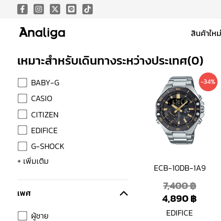
Skip
to
สินค้าใหม
content
เหมาะสำหรับเดินทางระหว่างประเทศ
(
0
)
Origi
Curr
BABY-G
-34%
price
price
CASIO
was:
is:
CITIZEN
7,400
4,890
EDIFICE
G-SHOCK
+ เพิ่มเติม
ECB-10DB-1A9
7,400
฿
เพศ
4,890
฿
EDIFICE
ผู้ชาย