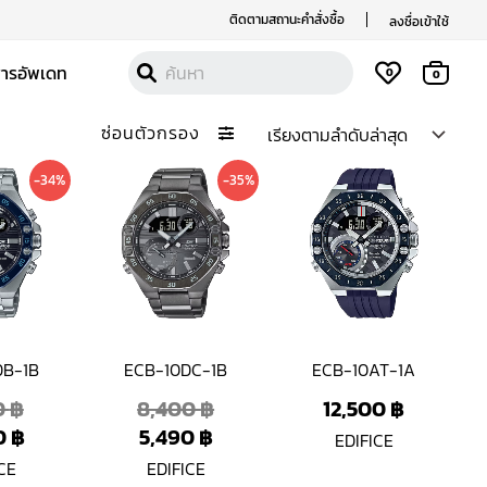
ติดตามสถานะคำสั่งซื้อ
ลงชื่อเข้าใช้
สารอัพเดท
0
0
ซ่อนตัวกรอง
Original
Current
Current
Original
-34%
-35%
price
price
price
price
was:
is:
is:
was:
7,400 ฿.
4,890 ฿.
5,490 ฿.
8,400 ฿.
DB-1B
ECB-10DC-1B
ECB-10AT-1A
0
฿
8,400
฿
12,500
฿
0
฿
5,490
฿
EDIFICE
CE
EDIFICE