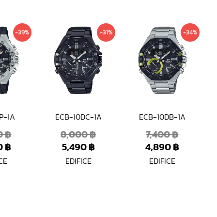
Original
Current
Current
Original
Original
Current
-39%
-31%
-34%
price
price
price
price
price
price
was:
is:
is:
was:
was:
is:
6,500 ฿.
3,990 ฿.
5,490 ฿.
8,000 ฿.
7,400 ฿.
4,890 ฿.
P-1A
ECB-10DC-1A
ECB-10DB-1A
0
฿
8,000
฿
7,400
฿
0
฿
5,490
฿
4,890
฿
CE
EDIFICE
EDIFICE