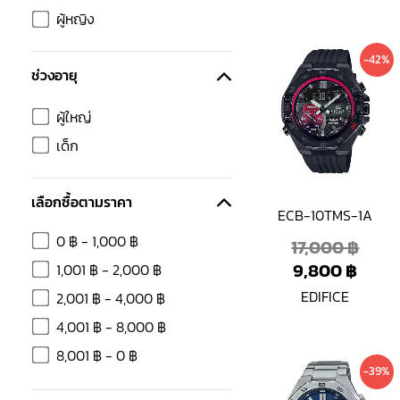
ผู้หญิง
Curr
Orig
-42%
price
pric
ช่วงอายุ
is:
was:
ผู้ใหญ่
9,800
17,00
เด็ก
เลือกซื้อตามราคา
ECB-10TMS-1A
0
฿
-
1,000
฿
17,000
฿
9,800
฿
1,001
฿
-
2,000
฿
EDIFICE
2,001
฿
-
4,000
฿
4,001
฿
-
8,000
฿
8,001
฿
-
0
฿
Curre
Origi
-39%
price
price