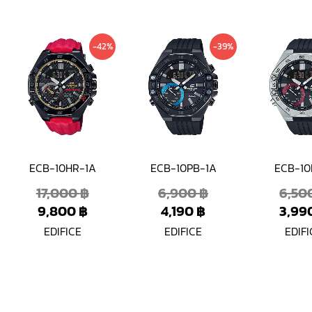
ent
inal
Current
Original
Current
Original
-42%
-39%
e
price
price
price
price
is:
was:
is:
was:
 ฿.
0 ฿.
9,800 ฿.
17,000 ฿.
4,190 ฿.
6,900 ฿.
ECB-10HR-1A
ECB-10PB-1A
ECB-10
17,000
฿
6,900
฿
6,50
9,800
฿
4,190
฿
3,99
EDIFICE
EDIFICE
EDIFI
nt
nal