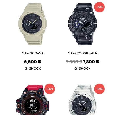
Original
Curren
-20%
price
price
was:
is:
9,800 ฿.
7,800 ฿
GA-2100-5A
GA-2200SKL-8A
6,600
฿
9,800
฿
7,800
฿
G-SHOCK
G-SHOCK
Original
Current
Original
Curren
-20%
-39%
price
price
price
price
was:
is:
was:
is:
19,800 ฿.
15,800 ฿.
9,800 ฿.
5,990 ฿