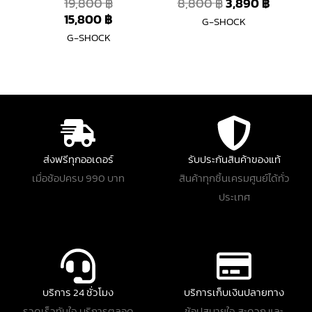
19,800
฿
8,800
฿
3,890
฿
15,800
฿
G-SHOCK
G-SHOCK
ส่งฟรีทุกออเดอร์
รับประกันสินค้าของแท้
เมื่อช้อปครบ 990 บาท
สินค้าทุกชิ้นเครมศูนย์ได้ทั่ว
ประเทศ
บริการ 24 ชั่วโมง
บริการเก็บเงินปลายทาง
รวดเร็วทันใจ บริการตลอด
ช้อปสบายใจ สะดวก และ