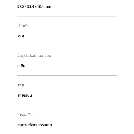
57.5 × 53.4 × 18.4 mm
น้ำหนัก
75 g
วัสดุตัวเรือนและกรอบ
เรซิน
สาย
สายเรซิน
โครงสร้าง
ทนทานต่อแรงกระแทก