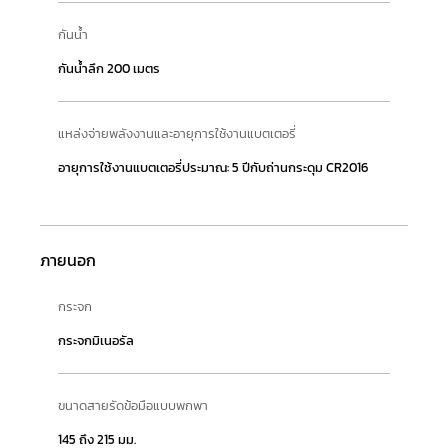
กันน้ำ
กันน้ำลึก 200 เมตร
แหล่งจ่ายพลังงานและอายุการใช้งานแบตเตอรี่
อายุการใช้งานแบตเตอรี่ประมาณ: 5 ปีกับถ่านกระดุม CR2016
ภายนอก
กระจก
กระจกมิเนอรัล
ขนาดสายรัดข้อมือแบบพกพา
145 ถึง 215 มม.