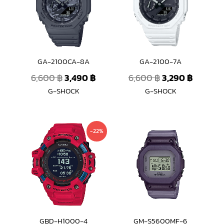
6,600 ฿.
3,490 ฿.
6,600 ฿.
3,290 ฿
GA-2100CA-8A
GA-2100-7A
6,600
฿
3,490
฿
6,600
฿
3,290
฿
G-SHOCK
G-SHOCK
Current
Original
-22%
price
price
is:
was:
15,400 ฿.
19,800 ฿.
GBD-H1000-4
GM-S5600MF-6