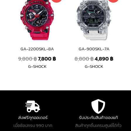
price
price
price
price
was:
is:
was:
is:
9,800 ฿.
7,800 ฿.
8,800 ฿.
4,890 ฿
GA-2200SKL-8A
GA-900SKL-7A
9,800
฿
7,800
฿
8,800
฿
4,890
฿
G-SHOCK
G-SHOCK
ส่งฟรีทุกออเดอร์
รับประกันสินค้าของแท้
เมื่อช้อปครบ 990 บาท
สินค้าทุกชิ้นเครมศูนย์ได้ทั่ว