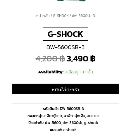
จำนวน
หน้าหลัก
/
G-SHOCK
/ dw-5600sb-3
Original
Current
dw-
G-SHOCK
5600sb-
price
price
3
DW-5600SB-3
ชิ้น
was:
is:
4,200
฿
3,490
฿
4,200 ฿.
3,490 ฿.
Availability:
เหลืออยู่ 1 เท่านั้น
หยิบใส่ตะกร้า
รหัสสินค้า:
DW-5600SB-3
หมวดหมู่:
นาฬิกาผู้ชาย
,
นาฬิกาผู้หญิง
,
ลดราคา
ป้ายกำกับ:
dw-5600
,
dw-5600sb
,
g-shock
แบรนด์:
g-shock