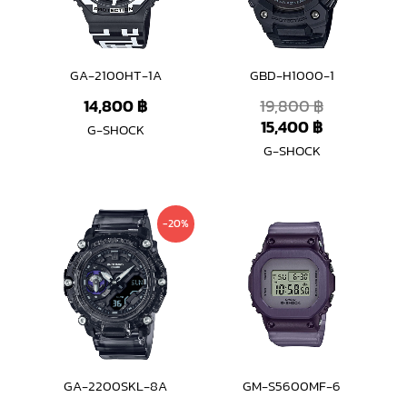
GA-2100HT-1A
GBD-H1000-1
14,800
฿
19,800
฿
15,400
฿
G-SHOCK
G-SHOCK
Original
Current
-20%
price
price
was:
is:
9,800 ฿.
7,800 ฿.
GA-2200SKL-8A
GM-S5600MF-6