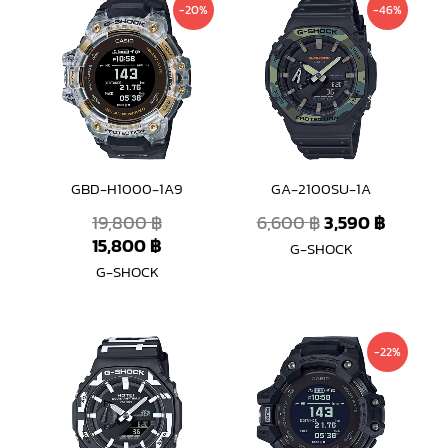
Original
Current
Original
Curren
-20%
-46%
price
price
price
price
was:
is:
was:
is:
19,800 ฿.
15,800 ฿.
6,600 ฿.
3,590 ฿
GBD-H1000-1A9
GA-2100SU-1A
19,800
฿
6,600
฿
3,590
฿
15,800
฿
G-SHOCK
G-SHOCK
Current
Original
-22%
price
price
is:
was:
15,400 ฿.
19,800 ฿.