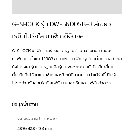
บทวิจารณ์ (0)
G-SHOCK รุ่น DW-5600SB-3 สีเขียว
เรซินโปร่งใส นาฬิกาดิจิตอล
G-SHOCK
นาฬิกาที่สร้างมาตรฐานด้านความทนทานของ
นาฬิกามาตั้งแต่ปี 1983 ขอแนะนำนาฬิการุ่นใหม่ที่ตกแต่งด้วยสี
กึ่งโปร่งใส รุ่นมาตรฐานคือรุ่น
DW-5600
หน้าปัดสี่เหลี่ยม
ดั้งเดิมที่ใช้วัสดุแบบซีทรูและดีไซน์ที่โดดเด่น ทำให้รุ่นนี้เป็นรุ่น
โปรดสำหรับสวมใส่กับแฟชั่นแบบสตรีทและแฟชั่นลำลอง
ข้อมูลพื้นฐาน
ขนาดตัวเรือน (ก x ย x ส)
48.9 × 42.8 × 13.4 mm