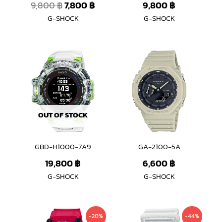
9,800
฿
7,800
฿
9,800
฿
G-SHOCK
G-SHOCK
OUT OF STOCK
GBD-H1000-7A9
GA-2100-5A
19,800
฿
6,600
฿
G-SHOCK
G-SHOCK
Original
Current
Original
Curren
-20%
-44%