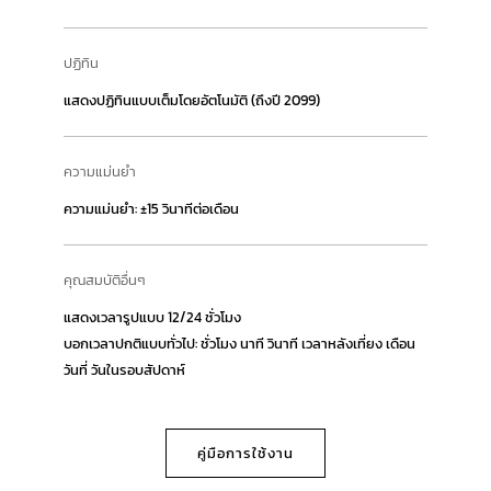
ปฏิทิน
แสดงปฏิทินแบบเต็มโดยอัตโนมัติ (ถึงปี 2099)
ความแม่นยำ
ความแม่นยำ: ±15 วินาทีต่อเดือน
คุณสมบัติอื่นๆ
แสดงเวลารูปแบบ 12/24 ชั่วโมง
บอกเวลาปกติแบบทั่วไป: ชั่วโมง นาที วินาที เวลาหลังเที่ยง เดือน
วันที่ วันในรอบสัปดาห์
คู่มือการใช้งาน