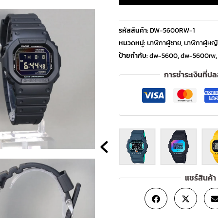
รหัสสินค้า:
DW-5600RW-1
หมวดหมู่:
นาฬิกาผู้ชาย
,
นาฬิกาผู้หญ
ป้ายกำกับ:
dw-5600
,
dw-5600rw
การชำระเงินที่ป
แชร์สินค้า