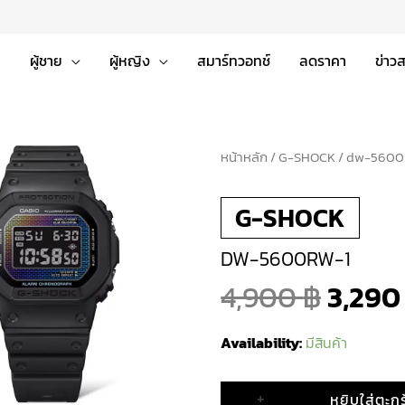
่
ผู้ชาย
ผู้หญิง
สมาร์ทวอทช์
ลดราคา
ข่าว
หน้าหลัก
จำนวน
/
G-SHOCK
/ dw-5600
Origi
dw-
G-SHOCK
5600rw-
price
1
DW-5600RW-1
ชิ้น
was:
4,900
฿
3,29
4,900
Availability:
มีสินค้า
+
หยิบใส่ตะกร