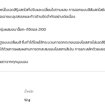
ษณ์ในเฉดสีรุ้งสดใสที่ปรับและเปลี่ยนไปตามแสง การออกแบบสีสันสดใสย
อาชนะอุปสรรคและก้าวข้ามขีดจำกัดอย่างต่อเนื่อง
หรือรุ่นผสมอนาล็อก-ดิจิตอล 2100
บเปลี่ยนสี ซึ่งทำได้โดยใช้กระบวนการตกตะกอนของไอสสารไล่เฉดสีรุ้
ทำได้ด้วยการผสมผสานการตกสะสมของไอสสารสีเงิน การแกะสลักด้วยเลเซอร
ดสายตาจากทุกมุมมอง
น้ำหนัก
52 g