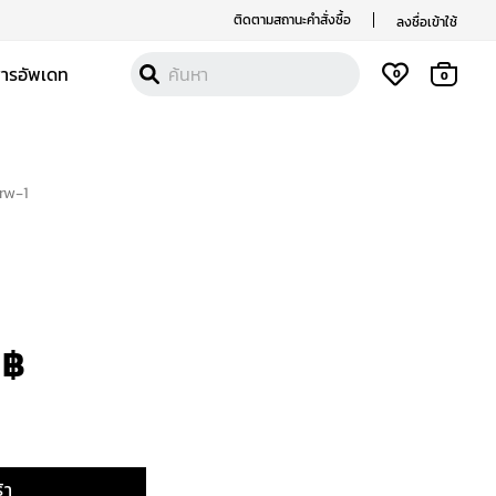
ติดตามสถานะคำสั่งซื้อ
ลงชื่อเข้าใช้
สารอัพเดท
0
0
rw-1
nal
Current
price
is:
0
฿
 ฿.
3,290 ฿.
้า