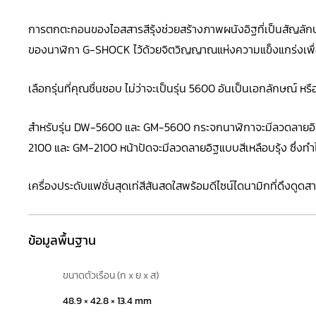
การตกตะกอนของไอสสารสีรุ้งช่วยสร้างภาพผนังอิฐที่เป็นสัญลัก
ของนาฬิกา G-SHOCK ไว้ด้วยจิตวิญญาณแห่งความแข็งแกร่งเพื่อเ
เลือกรุ่นที่คุณชื่นชอบ ไม่ว่าจะเป็นรุ่น 5600 อันเป็นเอกลักษณ์ 
สำหรับรุ่น
DW-5600
และ GM-5600 กระจกนาฬิกาจะมีลวดลายอิฐแบ
2100 และ GM-2100 หน้าปัดจะมีลวดลายอิฐแบบสีเหลือบรุ้ง ซึ่ง
เครื่องประดับแฟชั่นสุดเท่สีสันสดใสพร้อมดีไซน์ไดนามิกที่ดึงดู
ข้อมูลพื้นฐาน
ขนาดตัวเรือน (ก x ย x ส)
48.9 × 42.8 × 13.4 mm