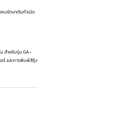
ังคงรักษาต้นกำเนิด
ง สำหรับรุ่น GA-
์ และการพิมพ์สีรุ้ง