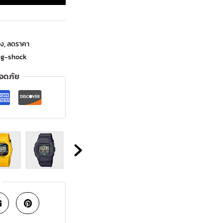
ิง
,
ลดราคา
,
g-shock
ลอดภัย
OUT
OF
STOCK