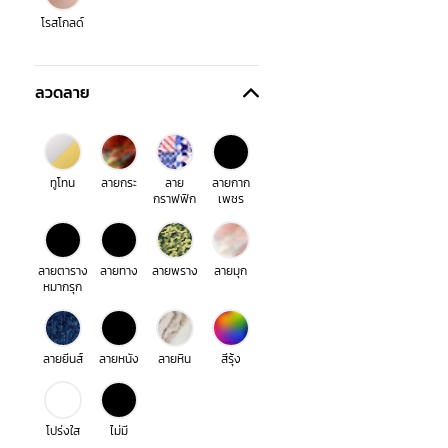
โรสโกลด์
ลวดลาย
ทูโทน
ลายกระ
ลาย
ลายกาก
กราฟฟิก
เพชร
ลายตาราง
ลายทาง
ลายพราง
ลายมุก
หมากรุก
ลายยีนส์
ลายหนัง
ลายหิน
สีรุ้ง
โปร่งใส
ไม่มี