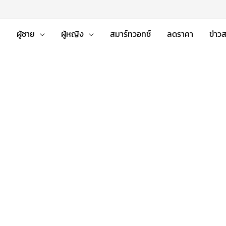
่
ผู้ชาย
ผู้หญิง
สมาร์ทวอทช์
ลดราคา
ข่าว
nt
nal
฿.
 ฿.