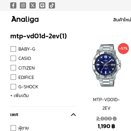
Skip
to
สินค้าใหม
content
mtp-vd01d-2ev
(
1
)
Curre
Origi
BABY-G
-57%
price
price
CASIO
is:
was:
CITIZEN
1,190 
2,800
EDIFICE
G-SHOCK
+ เพิ่มเติม
MTP-VD01D-
2EV
เพศ
2,800
฿
1,190
฿
ผู้ชาย