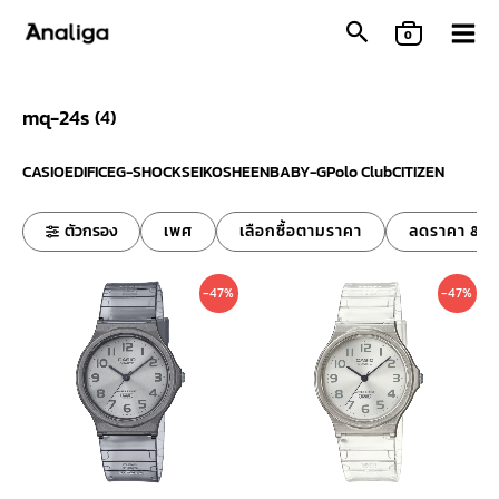
Skip
0
to
content
mq-24s
(
4
)
CASIO
EDIFICE
G-SHOCK
SEIKO
SHEEN
BABY-G
Polo Club
CITIZEN
ตัวกรอง
เพศ
เลือกซื้อตามราคา
ลดราคา & ข
Original
Current
Original
Curren
-47%
-47%
price
price
price
price
was:
is:
was:
is:
1,500 ฿.
790 ฿.
1,500 ฿.
790 ฿.