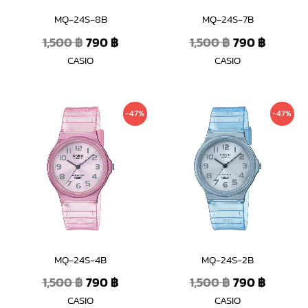
MQ-24S-8B
MQ-24S-7B
1,500
฿
790
฿
1,500
฿
790
฿
CASIO
CASIO
Original
Current
Original
Curren
-47%
-47%
price
price
price
price
was:
is:
was:
is:
1,500 ฿.
790 ฿.
1,500 ฿.
790 ฿.
MQ-24S-4B
MQ-24S-2B
1,500
฿
790
฿
1,500
฿
790
฿
CASIO
CASIO