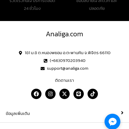
รวดเร็วทันใจ บริการตลอด
ช้อปสบายใจ สะดวก และ
24 ชั่วโมง
ปลอดภัย
Analiga.com
181 ม.8 ต.หนองพยอม อ.ตะพานหิน จ.พิจิตร 66110
(+66)0970203940
support@analiga.com
ติดตามเรา
F
I
X
L
T
a
n
-
i
i
c
s
t
n
k
e
t
w
e
t
b
a
i
o
ข้อมูลเพิ่มเติม
o
g
t
k
o
r
t
k
a
e