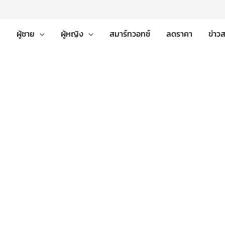
่
ผู้ชาย
ผู้หญิง
สมาร์ทวอทช์
ลดราคา
ข่าว
nt
nal
฿.
 ฿.