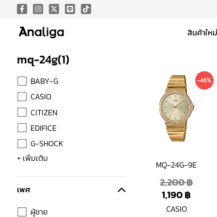
Skip
to
สินค้าใหม
content
mq-24g
(
1
)
Curre
Origi
BABY-G
-46%
price
price
CASIO
is:
was:
CITIZEN
1,190 
2,200
EDIFICE
G-SHOCK
+ เพิ่มเติม
MQ-24G-9E
2,200
฿
เพศ
1,190
฿
CASIO
ผู้ชาย