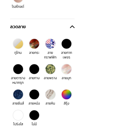
โรสโกลด์
ลวดลาย
ทูโทน
ลายกระ
ลาย
ลายกาก
กราฟฟิก
เพชร
ลายตาราง
ลายทาง
ลายพราง
ลายมุก
หมากรุก
ลายยีนส์
ลายหนัง
ลายหิน
สีรุ้ง
โปร่งใส
ไม่มี