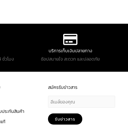
บริการเก็บเงินปลายทาง
 ชั่วโมง
ช้อปสบายใจ สะดวก และปลอดภัย
ม
สมัครรับข่าวสาร
E
m
ประกันสินค้า
a
รับข่าวสาร
แท้
i