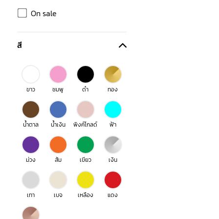
On sale
สี
ขาว
ชมพู
ดำ
ทอง
น้ำตาล
น้ำเงิน
พิงค์โกลด์
ฟ้า
ม่วง
ส้ม
เขียว
เงิน
เทา
เบจ
เหลือง
แดง