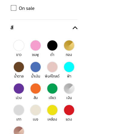
On sale
สี
ขาว
ชมพู
ดำ
ทอง
น้ำตาล
น้ำเงิน
พิงค์โกลด์
ฟ้า
ม่วง
ส้ม
เขียว
เงิน
เทา
เบจ
เหลือง
แดง