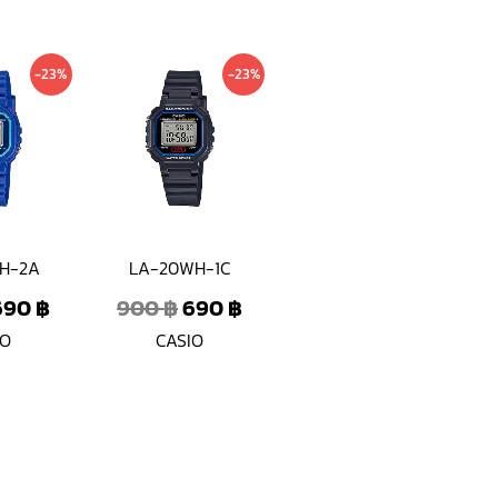
Original
Current
Original
Current
-23%
-23%
price
price
price
price
was:
is:
was:
is:
900 ฿.
690 ฿.
900 ฿.
690 ฿.
H-2A
LA-20WH-1C
690
฿
900
฿
690
฿
IO
CASIO