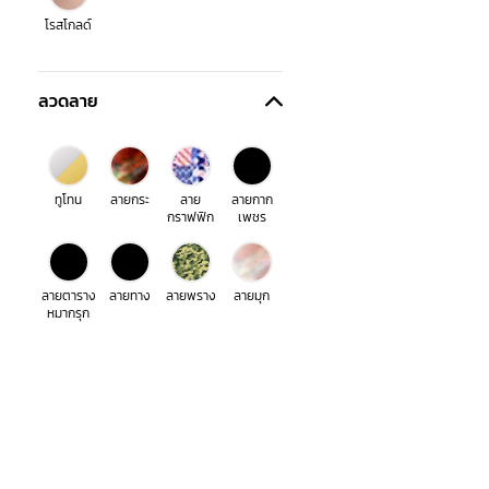
โรสโกลด์
ลวดลาย
ทูโทน
ลายกระ
ลาย
ลายกาก
กราฟฟิก
เพชร
ลายตาราง
ลายทาง
ลายพราง
ลายมุก
หมากรุก
ลายยีนส์
ลายหนัง
ลายหิน
สีรุ้ง
ส่งฟรีทุกออเดอร์
โปร่งใส
ไม่มี
เมื่อช้อปครบ 990 บาท
สินค้า