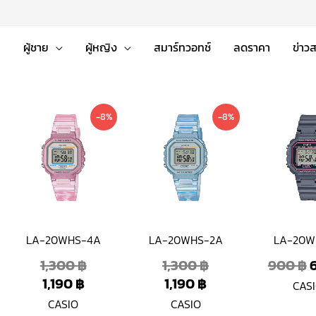
่
ผู้ชาย
ผู้หญิง
สมาร์ทวอทช์
ลดราคา
ข่าว
nt
nal
Current
Original
Current
Original
-8%
-8%
price
price
price
price
is:
was:
is:
was:
฿.
 ฿.
1,190 ฿.
1,300 ฿.
1,190 ฿.
1,300 ฿.
LA-20WHS-4A
LA-20WHS-2A
LA-20W
1,300
฿
1,300
฿
900
฿
1,190
฿
1,190
฿
CAS
CASIO
CASIO