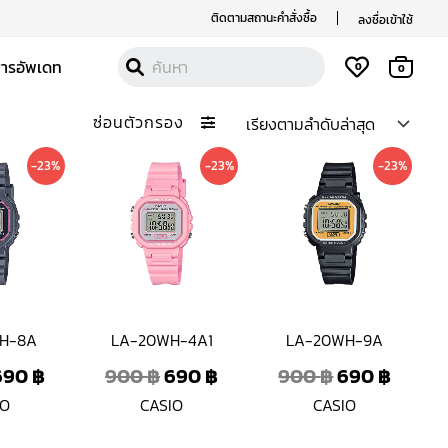
ติดตามสถานะคำสั่งซื้อ
ลงชื่อเข้าใช้
สารอัพเดท
0
0
ซ่อนตัวกรอง
Original
Current
Original
Current
Original
Curre
-23%
-23%
-23%
price
price
price
price
price
price
was:
is:
was:
is:
was:
is:
900 ฿.
690 ฿.
900 ฿.
690 ฿.
900 ฿.
690 ฿
H-8A
LA-20WH-4A1
LA-20WH-9A
690
฿
900
฿
690
฿
900
฿
690
฿
IO
CASIO
CASIO