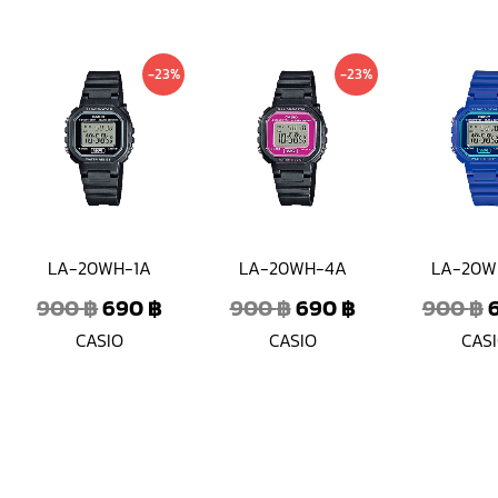
rrent
Original
Current
Original
Current
-23%
-23%
ice
price
price
price
price
was:
is:
was:
is:
0 ฿.
900 ฿.
690 ฿.
900 ฿.
690 ฿.
LA-20WH-1A
LA-20WH-4A
LA-20W
900
฿
690
฿
900
฿
690
฿
900
฿
CASIO
CASIO
CAS