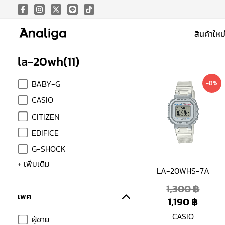
Skip
to
สินค้าใหม
content
la-20wh
(
11
)
Curre
Origi
BABY-G
-8%
price
price
CASIO
is:
was:
CITIZEN
1,190 
1,300
EDIFICE
G-SHOCK
+ เพิ่มเติม
LA-20WHS-7A
1,300
฿
เพศ
1,190
฿
CASIO
ผู้ชาย