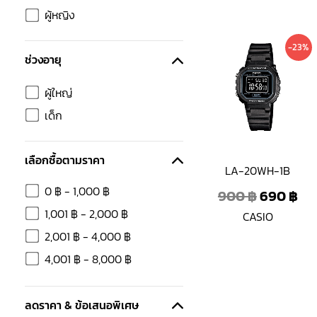
ผู้หญิง
Original
Cu
-23%
price
pr
ช่วงอายุ
was:
is:
ผู้ใหญ่
900 ฿.
69
เด็ก
เลือกซื้อตามราคา
LA-20WH-1B
0
฿
-
1,000
฿
900
฿
690
฿
1,001
฿
-
2,000
฿
CASIO
2,001
฿
-
4,000
฿
4,001
฿
-
8,000
฿
ลดราคา & ข้อเสนอพิเศษ