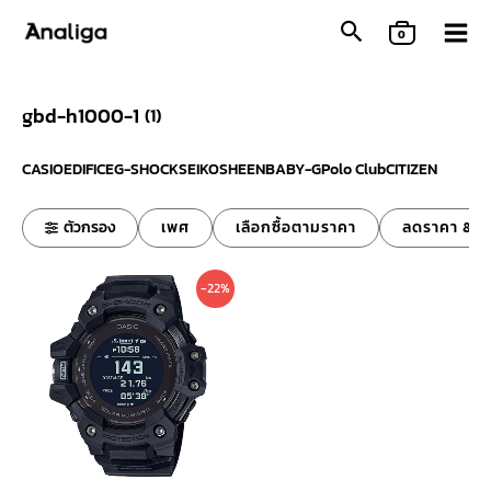
Skip
0
to
content
gbd-h1000-1
(
1
)
CASIO
EDIFICE
G-SHOCK
SEIKO
SHEEN
BABY-G
Polo Club
CITIZEN
ตัวกรอง
เพศ
เลือกซื้อตามราคา
ลดราคา & ข
Original
Current
-22%
price
price
was:
is:
19,800 ฿.
15,400 ฿.