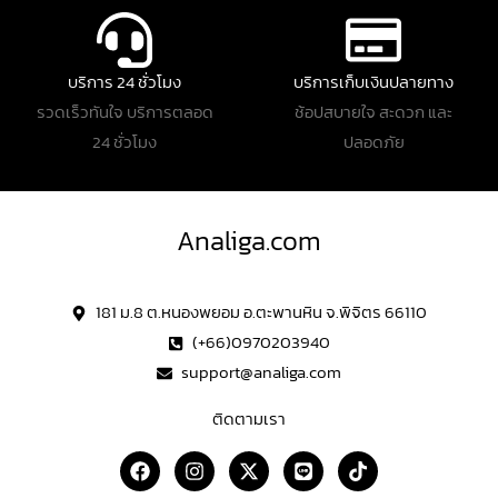
บริการ 24 ชั่วโมง
บริการเก็บเงินปลายทาง
รวดเร็วทันใจ บริการตลอด
ช้อปสบายใจ สะดวก และ
24 ชั่วโมง
ปลอดภัย
Analiga.com
181 ม.8 ต.หนองพยอม อ.ตะพานหิน จ.พิจิตร 66110
(+66)0970203940
support@analiga.com
ติดตามเรา
F
I
X
L
T
a
n
-
i
i