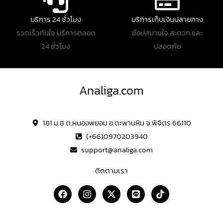
บริการ 24 ชั่วโมง
บริการเก็บเงินปลายทาง
รวดเร็วทันใจ บริการตลอด
ช้อปสบายใจ สะดวก และ
24 ชั่วโมง
ปลอดภัย
Analiga.com
181 ม.8 ต.หนองพยอม อ.ตะพานหิน จ.พิจิตร 66110
(+66)0970203940
support@analiga.com
ติดตามเรา
F
I
X
L
T
a
n
-
i
i
c
s
t
n
k
e
t
w
e
t