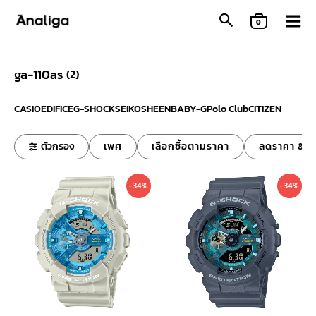
Skip
0
to
content
ga-110as
(
2
)
CASIO
EDIFICE
G-SHOCK
SEIKO
SHEEN
BABY-G
Polo Club
CITIZEN
ตัวกรอง
เพศ
เลือกซื้อตามราคา
ลดราคา & ข
Original
Current
Original
Curre
-34%
-34%
price
price
price
price
was:
is:
was:
is:
6,000 ฿.
3,990 ฿.
6,000 ฿.
3,990