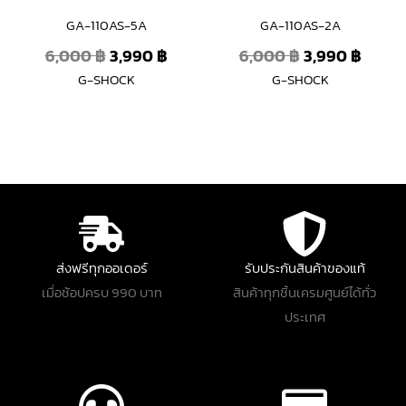
GA-110AS-5A
GA-110AS-2A
6,000
฿
3,990
฿
6,000
฿
3,990
฿
G-SHOCK
G-SHOCK
ส่งฟรีทุกออเดอร์
รับประกันสินค้าของแท้
เมื่อช้อปครบ 990 บาท
สินค้าทุกชิ้นเครมศูนย์ได้ทั่ว
ประเทศ