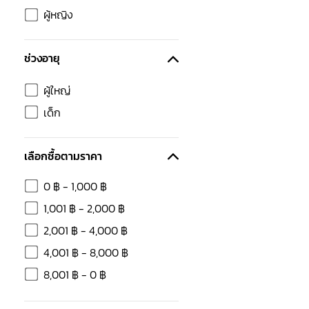
ผู้หญิง
ช่วงอายุ
ผู้ใหญ่
เด็ก
เลือกซื้อตามราคา
0
฿
-
1,000
฿
1,001
฿
-
2,000
฿
2,001
฿
-
4,000
฿
4,001
฿
-
8,000
฿
8,001
฿
-
0
฿