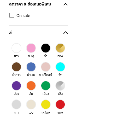
ลดราคา & ข้อเสนอพิเศษ
On sale
สี
ขาว
ชมพู
ดำ
ทอง
น้ำตาล
น้ำเงิน
พิงค์โกลด์
ฟ้า
ม่วง
ส้ม
เขียว
เงิน
เทา
เบจ
เหลือง
แดง