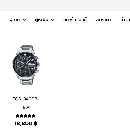
่
ผู้ชาย
ผู้หญิง
สมาร์ทวอทช์
ลดราคา
ข่าว
EQS-940DB-
1AV
18,800
฿
ให้คะแนน
5.00
ตั้งแต่ 1-5