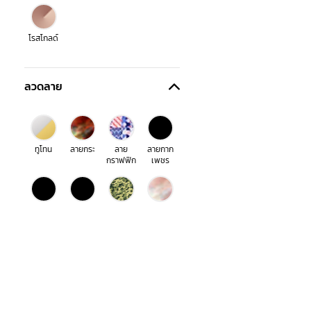
โรสโกลด์
ลวดลาย
ทูโทน
ลายกระ
ลาย
ลายกาก
กราฟฟิก
เพชร
ลายตาราง
ลายทาง
ลายพราง
ลายมุก
หมากรุก
ลายยีนส์
ลายหนัง
ลายหิน
สีรุ้ง
ส่งฟรีทุกออเดอร์
เมื่อช้อปครบ 990 บาท
สินค้า