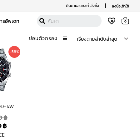
ติดตามสถานะคำสั่งซื้อ
ลงชื่อเข้าใช้
สารอัพเดท
0
0
ซ่อนตัวกรอง
Current
Original
-58%
price
price
is:
was:
2,790 ฿.
6,600 ฿.
0D-1AV
0
฿
0
฿
CE