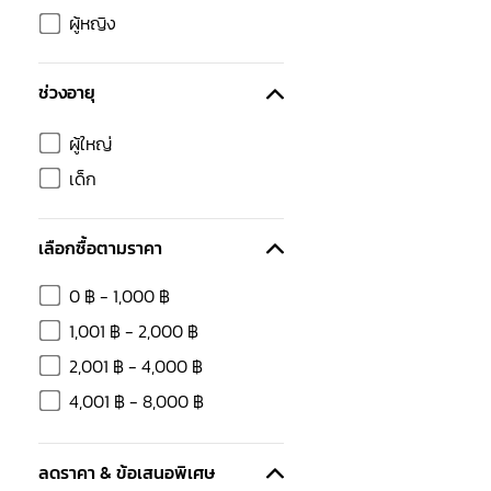
ผู้หญิง
ช่วงอายุ
ผู้ใหญ่
เด็ก
เลือกซื้อตามราคา
0
฿
-
1,000
฿
1,001
฿
-
2,000
฿
2,001
฿
-
4,000
฿
4,001
฿
-
8,000
฿
ลดราคา & ข้อเสนอพิเศษ