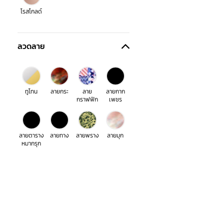
โรสโกลด์
ลวดลาย
ทูโทน
ลายกระ
ลาย
ลายกาก
กราฟฟิก
เพชร
ลายตาราง
ลายทาง
ลายพราง
ลายมุก
หมากรุก
ลายยีนส์
ลายหนัง
ลายหิน
สีรุ้ง
ส่งฟรีทุกออเดอร์
โปร่งใส
ไม่มี
เมื่อช้อปครบ 990 บาท
สินค้า