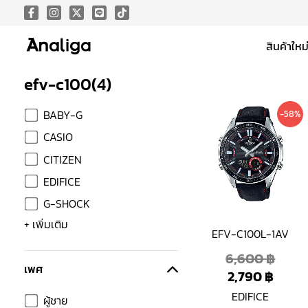
Skip
to
สินค้าใหม
content
efv-c100
(
4
)
Curre
Origi
BABY-G
-58%
price
price
CASIO
is:
was:
CITIZEN
2,790
6,600
EDIFICE
G-SHOCK
+ เพิ่มเติม
EFV-C100L-1AV
6,600
฿
เพศ
2,790
฿
EDIFICE
ผู้ชาย