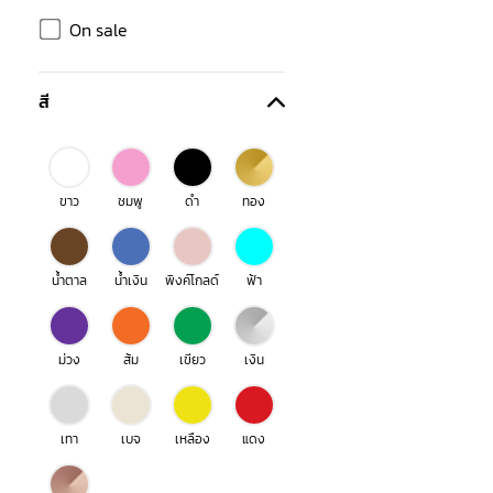
On sale
สี
ขาว
ชมพู
ดำ
ทอง
น้ำตาล
น้ำเงิน
พิงค์โกลด์
ฟ้า
ม่วง
ส้ม
เขียว
เงิน
เทา
เบจ
เหลือง
แดง