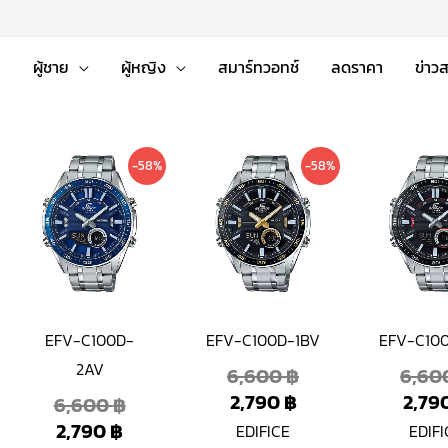
่
ผู้ชาย
ผู้หญิง
สมาร์ทวอทช์
ลดราคา
ข่าว
nt
nal
Current
Original
Current
Original
-58%
-58%
price
price
price
price
is:
was:
is:
was:
 ฿.
 ฿.
2,790 ฿.
6,600 ฿.
2,790 ฿.
6,600 ฿.
EFV-C100D-
EFV-C100D-1BV
EFV-C10
2AV
6,600
฿
6,60
2,790
฿
2,79
6,600
฿
2,790
฿
EDIFICE
EDIFI