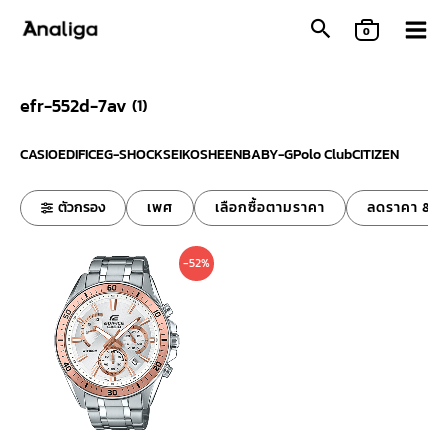
Skip
0
to
content
efr-552d-7av
(
1
)
CASIO
EDIFICE
G-SHOCK
SEIKO
SHEEN
BABY-G
Polo Club
CITIZEN
ตัวกรอง
เพศ
เลือกซื้อตามราคา
ลดราคา & ข
Original
Current
-52%
price
price
was:
is:
6,200 ฿.
2,990 ฿.