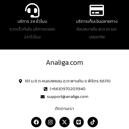
บริการ 24 ชั่วโมง
บริการเก็บเงินปลายทาง
รวดเร็วทันใจ บริการตลอด
ช้อปสบายใจ สะดวก และ
24 ชั่วโมง
ปลอดภัย
Analiga.com
181 ม.8 ต.หนองพยอม อ.ตะพานหิน จ.พิจิตร 66110
(+66)0970203940
support@analiga.com
ติดตามเรา
F
I
X
L
T
a
n
-
i
i