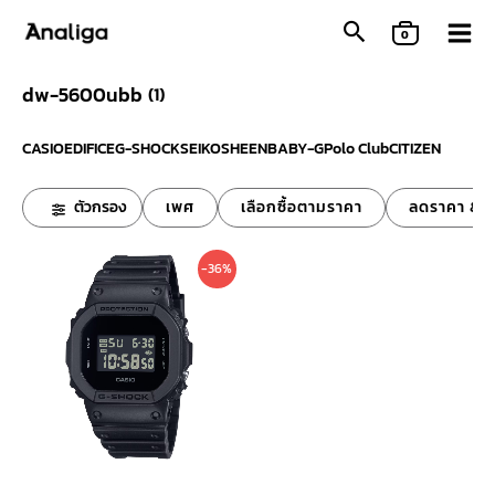
Skip
0
to
content
dw-5600ubb
(
1
)
CASIO
EDIFICE
G-SHOCK
SEIKO
SHEEN
BABY-G
Polo Club
CITIZEN
ตัวกรอง
เพศ
เลือกซื้อตามราคา
ลดราคา & ข
Original
Current
-36%
price
price
was:
is:
3,900 ฿.
2,490 ฿.