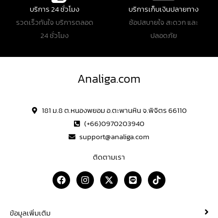
บริการ 24 ชั่วโมง
บริการเก็บเงินปลายทาง
รวดเร็วทันใจ บริการตลอด
ช้อปสบายใจ สะดวก และ
24 ชั่วโมง
ปลอดภัย
Analiga.com
181 ม.8 ต.หนองพยอม อ.ตะพานหิน จ.พิจิตร 66110
(+66)0970203940
support@analiga.com
ติดตามเรา
F
I
X
L
T
a
n
-
i
i
c
s
t
n
k
e
t
w
e
t
b
a
i
o
ข้อมูลเพิ่มเติม