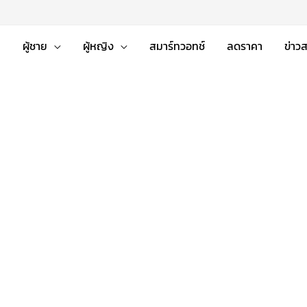
่
ผู้ชาย
ผู้หญิง
สมาร์ทวอทช์
ลดราคา
ข่าว
nal
ent
 ฿.
 ฿.