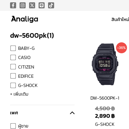
Skip
to
สินค้าใหม
content
dw-5600pk
(
1
)
Origi
Curr
BABY-G
-36%
price
price
CASIO
was:
is:
CITIZEN
4,500
2,890
EDIFICE
G-SHOCK
+ เพิ่มเติม
DW-5600PK-1
4,500
฿
เพศ
2,890
฿
G-SHOCK
ผู้ชาย