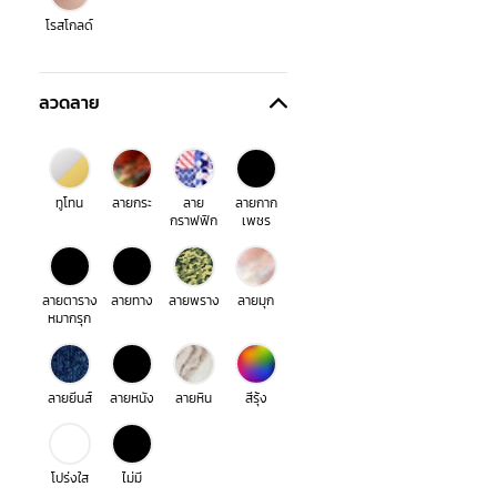
โรสโกลด์
ลวดลาย
ทูโทน
ลายกระ
ลาย
ลายกาก
กราฟฟิก
เพชร
ลายตาราง
ลายทาง
ลายพราง
ลายมุก
หมากรุก
ลายยีนส์
ลายหนัง
ลายหิน
สีรุ้ง
โปร่งใส
ไม่มี