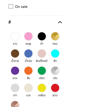
On sale
สี
ขาว
ชมพู
ดำ
ทอง
น้ำตาล
น้ำเงิน
พิงค์โกลด์
ฟ้า
ม่วง
ส้ม
เขียว
เงิน
เทา
เบจ
เหลือง
แดง