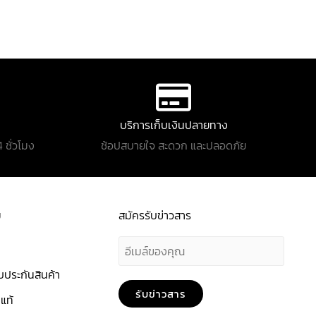
บริการเก็บเงินปลายทาง
 ชั่วโมง
ช้อปสบายใจ สะดวก และปลอดภัย
ม
สมัครรับข่าวสาร
E
m
ประกันสินค้า
a
รับข่าวสาร
แท้
i