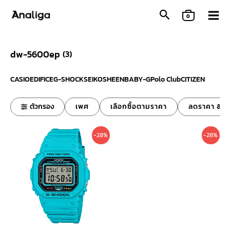
Skip
0
to
content
dw-5600ep
(
3
)
CASIO
EDIFICE
G-SHOCK
SEIKO
SHEEN
BABY-G
Polo Club
CITIZEN
ตัวกรอง
เพศ
เลือกซื้อตามราคา
ลดราคา & ข
Original
Current
Original
Curre
-28%
-28%
price
price
price
price
was:
is:
was:
is:
4,000 ฿.
2,890 ฿.
4,000 ฿.
2,890 