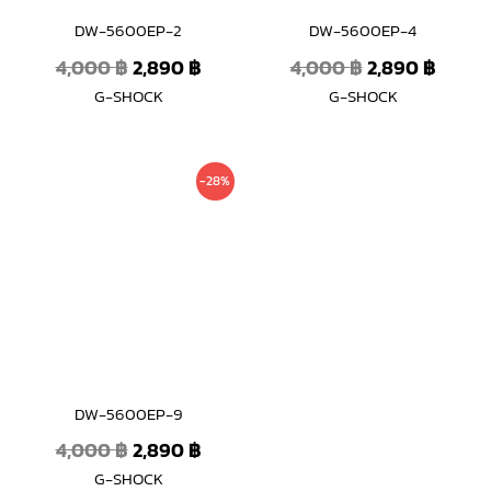
DW-5600EP-2
DW-5600EP-4
4,000
฿
2,890
฿
4,000
฿
2,890
฿
G-SHOCK
G-SHOCK
Original
Current
-28%
price
price
was:
is:
4,000 ฿.
2,890 ฿.
DW-5600EP-9
4,000
฿
2,890
฿
G-SHOCK