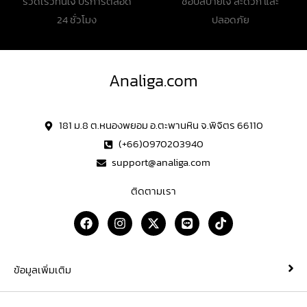
รวดเร็วทันใจ บริการตลอด
ช้อปสบายใจ สะดวก และ
24 ชั่วโมง
ปลอดภัย
Analiga.com
181 ม.8 ต.หนองพยอม อ.ตะพานหิน จ.พิจิตร 66110
(+66)0970203940
support@analiga.com
ติดตามเรา
F
I
X
L
T
a
n
-
i
i
c
s
t
n
k
e
t
w
e
t
b
a
i
o
ข้อมูลเพิ่มเติม
o
g
t
k
o
r
t
k
a
e