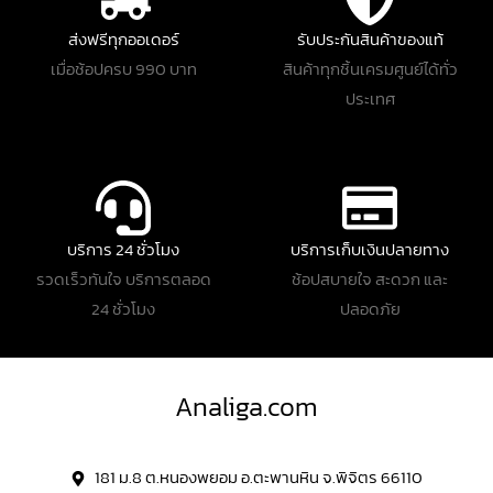
ส่งฟรีทุกออเดอร์
รับประกันสินค้าของแท้
เมื่อช้อปครบ 990 บาท
สินค้าทุกชิ้นเครมศูนย์ได้ทั่ว
ประเทศ
บริการ 24 ชั่วโมง
บริการเก็บเงินปลายทาง
รวดเร็วทันใจ บริการตลอด
ช้อปสบายใจ สะดวก และ
24 ชั่วโมง
ปลอดภัย
Analiga.com
181 ม.8 ต.หนองพยอม อ.ตะพานหิน จ.พิจิตร 66110