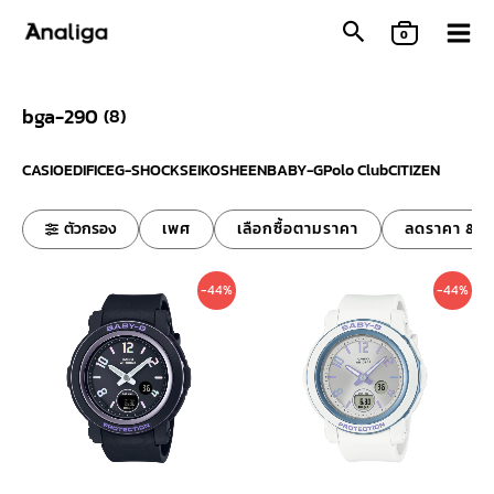
Skip
0
to
content
bga-290
(
8
)
CASIO
EDIFICE
G-SHOCK
SEIKO
SHEEN
BABY-G
Polo Club
CITIZEN
ตัวกรอง
เพศ
เลือกซื้อตามราคา
ลดราคา & ข
Original
Current
Original
Curre
-44%
-44%
price
price
price
price
was:
is:
was:
is:
6,600 ฿.
3,690 ฿.
6,600 ฿.
3,690