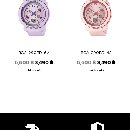
was:
is:
was:
is:
6,600 ฿.
3,490 ฿.
6,600 ฿.
3,490 
BGA-290BD-6A
BGA-290BD-4A
6,600
฿
3,490
฿
6,600
฿
3,490
฿
BABY-G
BABY-G