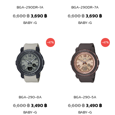
BGA-290DR-1A
BGA-290DR-7A
6,600
฿
3,690
฿
6,600
฿
3,690
฿
BABY-G
BABY-G
Original
Current
Original
Curre
-47%
-47%
price
price
price
price
was:
is:
was:
is:
6,600 ฿.
3,490 ฿.
6,600 ฿.
3,490 
BGA-290-8A
BGA-290-5A
6,600
฿
3,490
฿
6,600
฿
3,490
฿
BABY-G
BABY-G