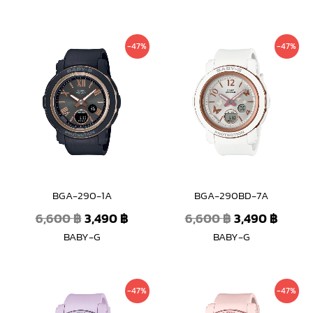
Original
Current
Original
Curre
-47%
-47%
price
price
price
price
was:
is:
was:
is:
6,600 ฿.
3,490 ฿.
6,600 ฿.
3,490 
BGA-290-1A
BGA-290BD-7A
6,600
฿
3,490
฿
6,600
฿
3,490
฿
BABY-G
BABY-G
Original
Current
Original
Curre
-47%
-47%
price
price
price
price