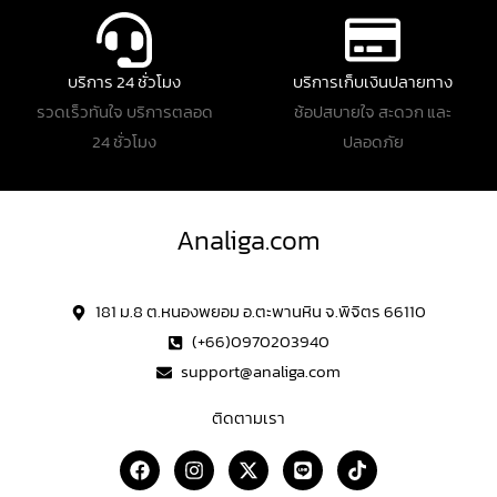
บริการ 24 ชั่วโมง
บริการเก็บเงินปลายทาง
รวดเร็วทันใจ บริการตลอด
ช้อปสบายใจ สะดวก และ
24 ชั่วโมง
ปลอดภัย
Analiga.com
181 ม.8 ต.หนองพยอม อ.ตะพานหิน จ.พิจิตร 66110
(+66)0970203940
support@analiga.com
ติดตามเรา
F
I
X
L
T
a
n
-
i
i