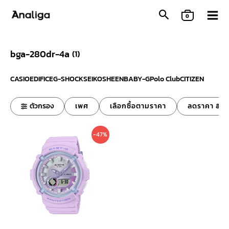
Skip
0
to
content
bga-280dr-4a
(
1
)
CASIO
EDIFICE
G-SHOCK
SEIKO
SHEEN
BABY-G
Polo Club
CITIZEN
ตัวกรอง
เพศ
เลือกซื้อตามราคา
ลดราคา & ข
Original
Current
-47%
price
price
was:
is:
6,800 ฿.
3,590 ฿.