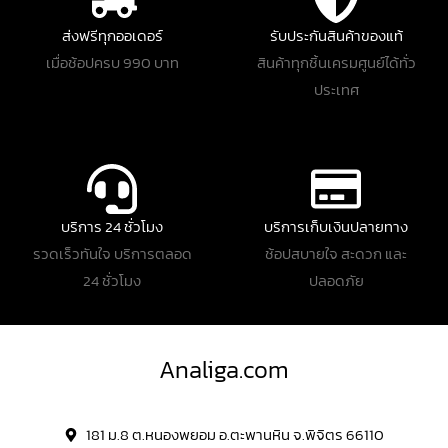
ส่งฟรีทุกออเดอร์
รับประกันสินค้าของแท้
เมื่อช้อปครบ 990 บาท
สินค้าทุกชิ้นเครมศูนย์ได้ทั่ว
ประเทศ
บริการ 24 ชั่วโมง
บริการเก็บเงินปลายทาง
รวดเร็วทันใจ บริการตลอด
ช้อปสบายใจ สะดวก และ
24 ชั่วโมง
ปลอดภัย
Analiga.com
181 ม.8 ต.หนองพยอม อ.ตะพานหิน จ.พิจิตร 66110