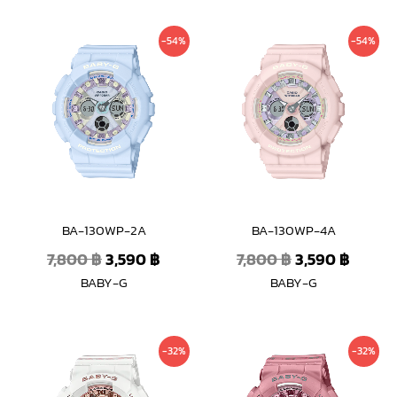
Original
Current
Original
Curre
-54%
-54%
price
price
price
price
was:
is:
was:
is:
7,800 ฿.
3,590 ฿.
7,800 ฿.
3,590 
BA-130WP-2A
BA-130WP-4A
7,800
฿
3,590
฿
7,800
฿
3,590
฿
BABY-G
BABY-G
Original
Current
Original
Curre
-32%
-32%
price
price
price
price
was:
is:
was:
is: