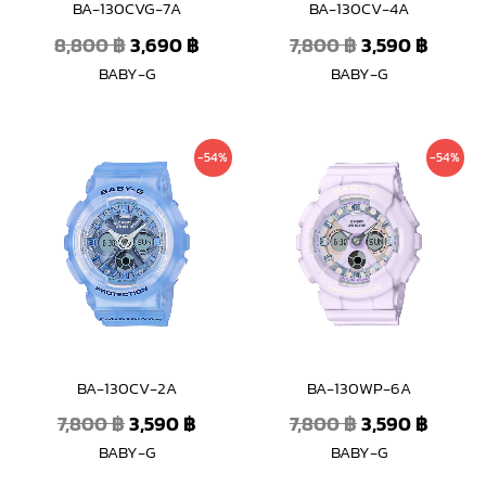
BA-130CVG-7A
BA-130CV-4A
8,800
฿
3,690
฿
7,800
฿
3,590
฿
BABY-G
BABY-G
Original
Current
Original
Curre
-54%
-54%
price
price
price
price
was:
is:
was:
is:
7,800 ฿.
3,590 ฿.
7,800 ฿.
3,590 
BA-130CV-2A
BA-130WP-6A
7,800
฿
3,590
฿
7,800
฿
3,590
฿
BABY-G
BABY-G