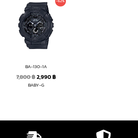
-62%
price
price
was:
is:
7,800 ฿.
2,990 ฿.
BA-130-1A
7,800
฿
2,990
฿
BABY-G