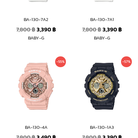
BA-130-7A2
BA-130-7A1
7,800
฿
3,390
฿
7,800
฿
3,390
฿
BABY-G
BABY-G
Original
Current
Original
Curre
-55%
-57%
price
price
price
price
was:
is:
was:
is:
7,800 ฿.
3,490 ฿.
7,800 ฿.
3,390 
BA-130-4A
BA-130-1A3
7,800
฿
3,490
฿
7,800
฿
3,390
฿