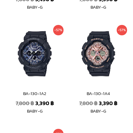
BABY-G
BABY-G
Original
Current
Original
Curre
-57%
-57%
price
price
price
price
was:
is:
was:
is:
7,800 ฿.
3,390 ฿.
7,800 ฿.
3,390 
BA-130-1A2
BA-130-1A4
7,800
฿
3,390
฿
7,800
฿
3,390
฿
BABY-G
BABY-G
Original
Current