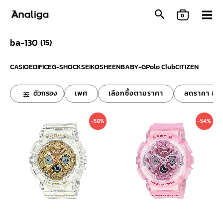
Skip
0
to
content
ba-130
(
15
)
CASIO
EDIFICE
G-SHOCK
SEIKO
SHEEN
BABY-G
Polo Club
CITIZEN
ตัวกรอง
เพศ
เลือกซื้อตามราคา
ลดราคา & ข
Original
Current
Original
Curre
-58%
-54%
price
price
price
price
was:
is:
was:
is:
8,800 ฿.
3,690 ฿.
7,800 ฿.
3,590 