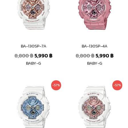
8,800 ฿.
5,990 ฿.
8,800 ฿.
5,990 
BA-130SP-7A
BA-130SP-4A
8,800
฿
5,990
฿
8,800
฿
5,990
฿
BABY-G
BABY-G
Original
Current
Original
Curre
-57%
-57%
price
price
price
price
was:
is:
was:
is:
7,800 ฿.
3,390 ฿.
7,800 ฿.
3,390 