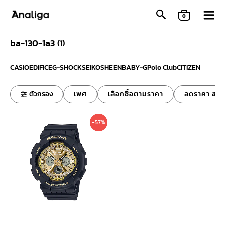
Skip
0
to
content
ba-130-1a3
(
1
)
CASIO
EDIFICE
G-SHOCK
SEIKO
SHEEN
BABY-G
Polo Club
CITIZEN
ตัวกรอง
เพศ
เลือกซื้อตามราคา
ลดราคา & ข
Original
Current
-57%
price
price
was:
is:
7,800 ฿.
3,390 ฿.