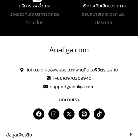
บริการ 24 ชั่วโมง
บริการเก็บเงินปลายทาง
รวดเร็วทันใจ บริการตลอด
ช้อปสบายใจ สะดวก และ
24 ชั่วโมง
ปลอดภัย
Analiga.com
181 ม.8 ต.หนองพยอม อ.ตะพานหิน จ.พิจิตร 66110
(+66)0970203940
support@analiga.com
ติดตามเรา
F
I
X
L
T
a
n
-
i
i
c
s
t
n
k
e
t
w
e
t
b
a
i
o
ข้อมูลเพิ่มเติม