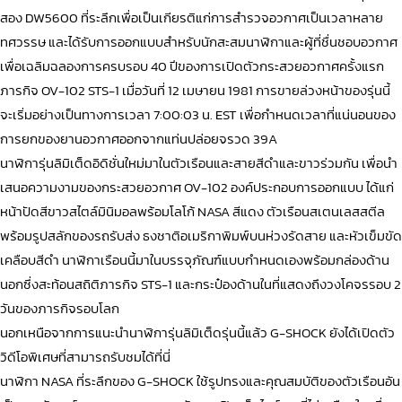
สอง DW5600 ที่ระลึกเพื่อเป็นเกียรติแก่การสำรวจอวกาศเป็นเวลาหลาย
ทศวรรษ และได้รับการออกแบบสำหรับนักสะสมนาฬิกาและผู้ที่ชื่นชอบอวกาศ
เพื่อเฉลิมฉลองการครบรอบ 40 ปีของการเปิดตัวกระสวยอวกาศครั้งแรก
ภารกิจ OV-102 STS-1 เมื่อวันที่ 12 เมษายน 1981 การขายล่วงหน้าของรุ่นนี้
จะเริ่มอย่างเป็นทางการเวลา 7:00:03 น. EST เพื่อกำหนดเวลาที่แน่นอนของ
การยกของยานอวกาศออกจากแท่นปล่อยจรวด 39A
นาฬิการุ่นลิมิเต็ดอิดิชั่นใหม่มาในตัวเรือนและสายสีดำและขาวร่วมกัน เพื่อนำ
เสนอความงามของกระสวยอวกาศ OV-102 องค์ประกอบการออกแบบ ได้แก่
หน้าปัดสีขาวสไตล์มินิมอลพร้อมโลโก้ NASA สีแดง ตัวเรือนสเตนเลสสตีล
พร้อมรูปสลักของรถรับส่ง ธงชาติอเมริกาพิมพ์บนห่วงรัดสาย และหัวเข็มขัด
เคลือบสีดำ นาฬิกาเรือนนี้มาในบรรจุภัณฑ์แบบกำหนดเองพร้อมกล่องด้าน
นอกซึ่งสะท้อนสถิติภารกิจ STS-1 และกระป๋องด้านในที่แสดงถึงวงโคจรรอบ 2
วันของภารกิจรอบโลก
นอกเหนือจากการแนะนำนาฬิการุ่นลิมิเต็ดรุ่นนี้แล้ว G-SHOCK ยังได้เปิดตัว
วิดีโอพิเศษที่สามารถรับชมได้ที่
นี่
นาฬิกา NASA ที่ระลึกของ G-SHOCK ใช้รูปทรงและคุณสมบัติของตัวเรือนอัน