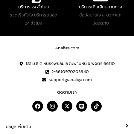
บริการ 24 ชั่วโมง
บริการเก็บเงินปลายทาง
รวดเร็วทันใจ บริการตลอด
ช้อปสบายใจ สะดวก และ
24 ชั่วโมง
ปลอดภัย
Analiga.com
181 ม.8 ต.หนองพยอม อ.ตะพานหิน จ.พิจิตร 66110
(+66)0970203940
support@analiga.com
ติดตามเรา
F
I
X
L
T
a
n
-
i
i
c
s
t
n
k
e
t
w
e
t
b
a
i
o
ข้อมูลเพิ่มเติม
o
g
t
k