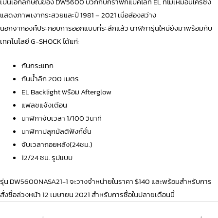
เป็นเอกลักษณ์ของ DW5600 บวกกับกราฟิกแบ็คไลท์ EL ที่ไม่เหมือนใครซึ่ง
แสดงภาพเงากระสวยและปี 1981 – 2021 เมื่อส่องสว่าง
นอกจากองค์ประกอบการออกแบบที่ระลึกแล้ว นาฬิการุ่นใหม่ยังมาพร้อมกับ
เทคโนโลยี G-SHOCK ได้แก่:
กันกระแทก
กันน้ำลึก 200 เมตร
EL Backlight พร้อม Afterglow
แฟลชแจ้งเตือน
นาฬิกาจับเวลา 1/100 วินาที
นาฬิกาปลุกมัลติฟังก์ชั่น
จับเวลาถอยหลัง(24ชม.)
12/24 ชม. รูปแบบ
รุ่น
DW5600NASA21-1
จะวางจำหน่ายในราคา $140 และพร้อมสำหรับการ
สั่งซื้อล่วงหน้า 12 เมษายน 2021 สำหรับการซื้อในปลายเดือนนี้